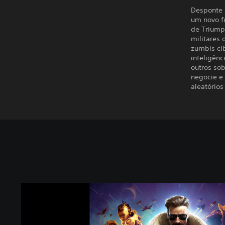
Desponte 
um novo fu
de Triump
militares
zumbis ci
inteligênc
outros sob
negocie e
aleatórios
A
g
e
o