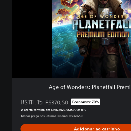
f
W
o
n
d
e
r
s
:
P
l
a
n
e
Age of Wonders: Planetfall Prem
t
f
R$111,15
a
R$370,50
Economize 70%
Desconto aplicado no preço original de R$3
l
A oferta termina em 13/8/2026 06:59 AM UTC
l
Menor preço nos últimos 30 dias: R$370,50
P
r
Adicionar ao carrinho