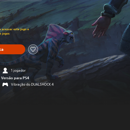
ado no preço original de R$149,50
a acessar este jogo e
e jogos
ca
1 jogador
Versão para PS4
Vibração do DUALSHOCK 4