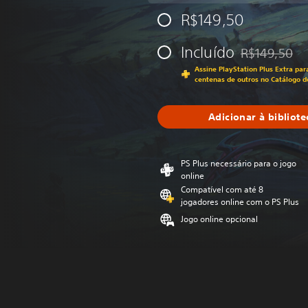
R$149,50
Incluído
R$149,50
Desconto aplic
Assine PlayStation Plus Extra par
centenas de outros no Catálogo d
Adicionar à bibliote
PS Plus necessário para o jogo
online
Compatível com até 8
jogadores online com o PS Plus
Jogo online opcional