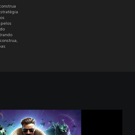
construa
stratégia
dos
 pelos
ndo
ntrando
 construa,
pas