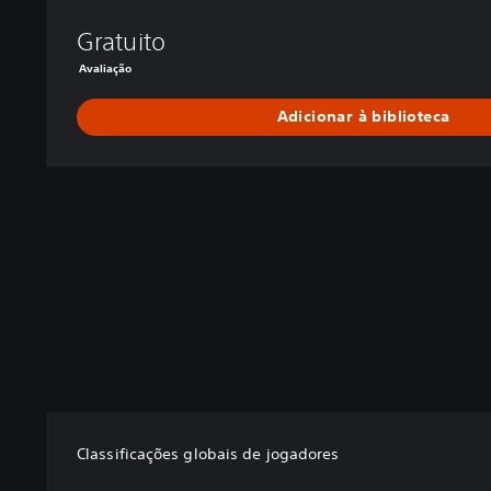
f
Gratuito
a
l
Avaliação
l
Adicionar à biblioteca
Classificações globais de jogadores