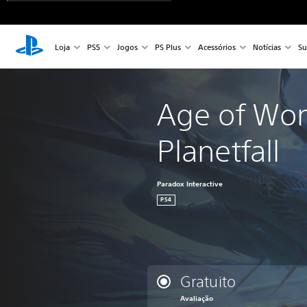
Loja
PS5
Jogos
PS Plus
Acessórios
Notícias
Su
Age of Won
Planetfall
Paradox Interactive
PS4
Gratuito
Avaliação