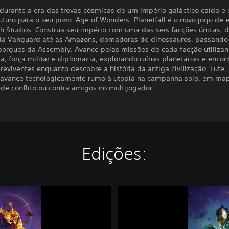
durante a era das trevas cósmicas de um império galáctico caído e 
turo para o seu povo. Age of Wonders: Planetfall é o novo jogo de e
h Studios. Construa seu império com uma das seis facções únicas, 
 da Vanguard até as Amazons, domadoras de dinossauros, passando
borgues da Assembly. Avance pelas missões de cada facção utiliza
ia, força militar e diplomacia, explorando ruínas planetárias e enco
reviventes enquanto descobre a história da antiga civilização. Lute,
 avance tecnologicamente rumo à utopia na campanha solo, em ma
 de conflito ou contra amigos no multijogador.
Edições:
A
g
e
o