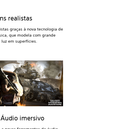
s realistas
stas graças à nova tecnologia de
sica, que modela com grande
 luz em superfícies.
Áudio imersivo
 a novas ferramentas de áudio