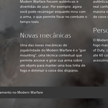
Modern Warfare fossem autênticas e
autêntic
divertidas de usar. Por exemplo: agora
real conf
você pode recarregar enquanto mira com
maioria 
a arma, o que permite focar no combate o
de coice 
tempo todo.
Pers
Novas mecânicas
O Modern
Uma das novas mecânicas de
fogo mais
jogabilidade do Modern Warfare é o "gun
of Duty,
mounting", uma técnica contextual que
até 60 co
permite ancorar e girar sua arma sobre
acessóri
um objeto para manter uma boa linha de
fogo e diminuir o coice dos disparos.
pamento no Modern Warfare