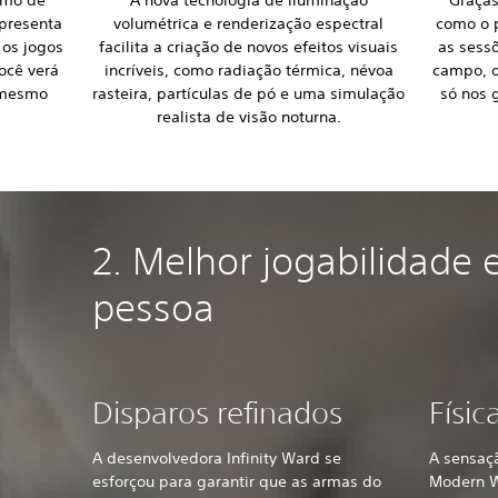
presenta
volumétrica e renderização espectral
como o p
 os jogos
facilita a criação de novos efeitos visuais
as sess
você verá
incríveis, como radiação térmica, névoa
campo, o
 mesmo
rasteira, partículas de pó e uma simulação
só nos 
realista de visão noturna.
2. Melhor jogabilidade 
pessoa
Disparos refinados
Físic
A desenvolvedora Infinity Ward se
A sensaç
esforçou para garantir que as armas do
Modern W