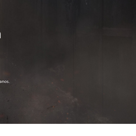
n
anos.