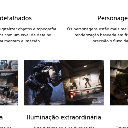
detalhados
Personagen
igitalizar objetos e topografia
Os personagens estão mais reali
ios com um nível de detalhe
renderização baseada em fí
 aumentam a imersão.
precisão o fluxo da
a
Iluminação extraordinária
tmo de
A nova tecnologia de iluminação
Graças