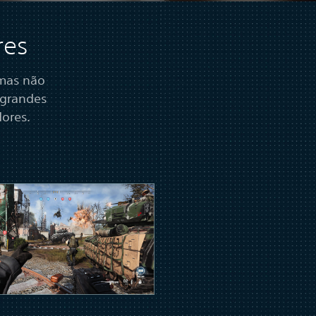
res
 mas não
 grandes
ores.