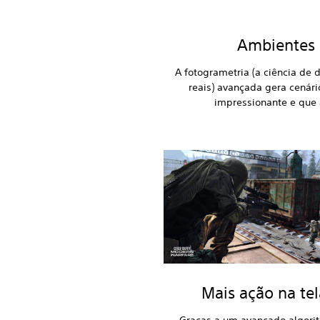
Ambientes 
A fotogrametria (a ciência de d
reais) avançada gera cenár
impressionante e que
Mais ação na tel
Graças a um avançado algori