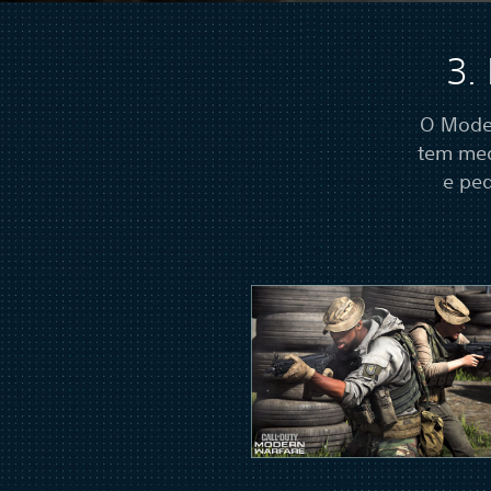
3.
O Moder
tem med
e pe