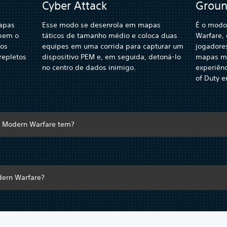
Cyber Attack
Groun
apas
Esse modo se desenrola em mapas
É o modo
ebem o
táticos de tamanho médio e coloca duas
Warfare,
 os
equipes em uma corrida para capturar um
jogadore
repletos
dispositivo PEM e, em seguida, detoná-lo
mapas ma
no centro de dados inimigo.
experiênc
of Duty e
o Modern Warfare tem?
dern Warfare?