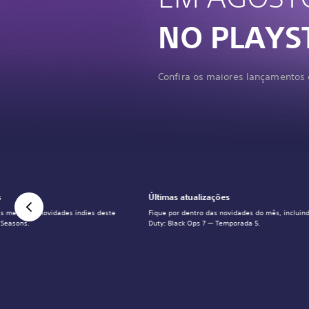
NO PLAYS
Confira os maiores lançamentos 
s
Últimas atualizações
s melhores novidades indies deste
Fique por dentro das novidades do mês, incluind
 Seasons.
Duty: Black Ops 7 — Temporada 5.