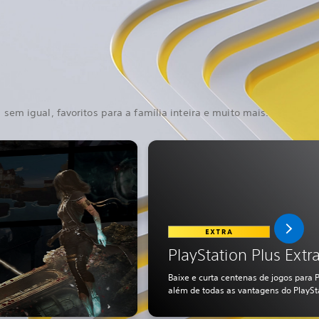
em igual, favoritos para a família inteira e muito mais.
PlayStation Plus Extr
Baixe e curta centenas de jogos para 
além de todas as vantagens do PlaySta