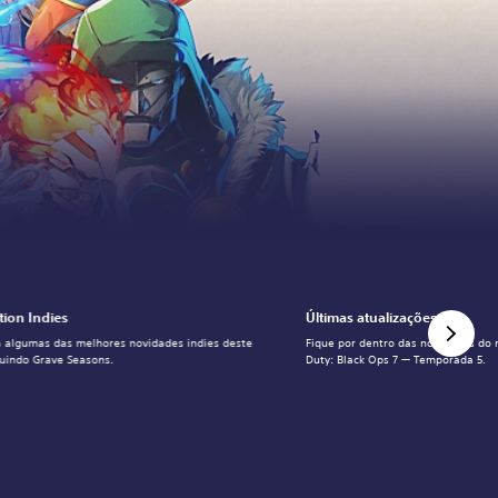
tion Indies
Últimas atualizações
 algumas das melhores novidades indies deste
Fique por dentro das novidades do m
luindo Grave Seasons.
Duty: Black Ops 7 — Temporada 5.