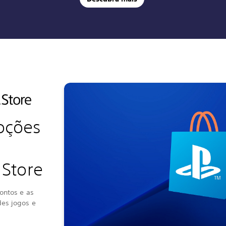
oções
™Store
ontos e as
es jogos e