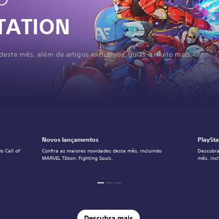
TATION
deste mês, além de artigos exclusivos, guias e muito mais.
Novos lançamentos
PlaySta
o Call of
Confira as maiores novidades deste mês, incluindo
Descubra
MARVEL Tōkon: Fighting Souls.
mês, inc
Descubra mais