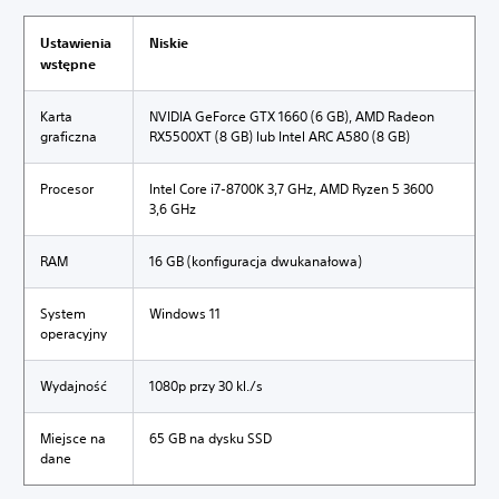
Ustawienia
Niskie
wstępne
Karta
NVIDIA GeForce GTX 1660 (6 GB), AMD Radeon
graficzna
RX5500XT (8 GB) lub Intel ARC A580 (8 GB)
Procesor
Intel Core i7-8700K 3,7 GHz, AMD Ryzen 5 3600
3,6 GHz
RAM
16 GB (konfiguracja dwukanałowa)
System
Windows 11
operacyjny
Wydajność
1080p przy 30 kl./s
Miejsce na
65 GB na dysku SSD
dane