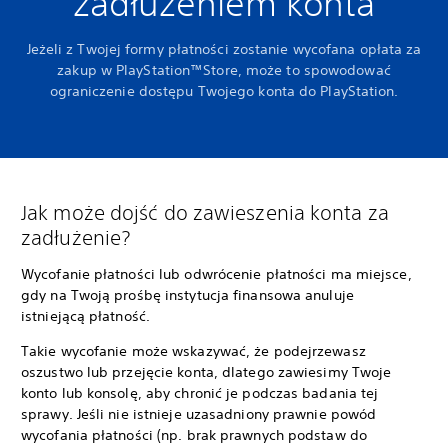
zadłużeniem konta
Jeżeli z Twojej formy płatności zostanie wycofana opłata za
zakup w PlayStation™Store, może to spowodować
ograniczenie dostępu Twojego konta do PlayStation.
Jak może dojść do zawieszenia konta za
zadłużenie?
Wycofanie płatności lub odwrócenie płatności ma miejsce,
gdy na Twoją prośbę instytucja finansowa anuluje
istniejącą płatność.
Takie wycofanie może wskazywać, że podejrzewasz
oszustwo lub przejęcie konta, dlatego zawiesimy Twoje
konto lub konsolę, aby chronić je podczas badania tej
sprawy. Jeśli nie istnieje uzasadniony prawnie powód
wycofania płatności (np. brak prawnych podstaw do