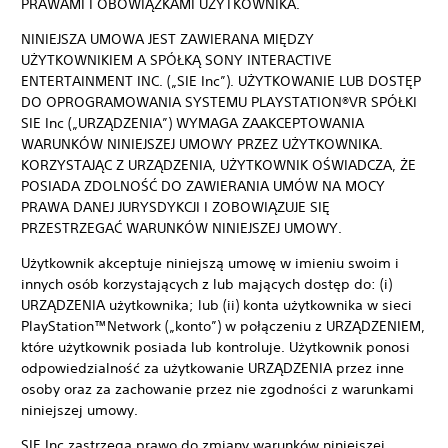
PRAWAMI I OBOWIĄZKAMI UŻYTKOWNIKA.
NINIEJSZA UMOWA JEST ZAWIERANA MIĘDZY
UŻYTKOWNIKIEM A SPÓŁKĄ SONY INTERACTIVE
ENTERTAINMENT INC. („SIE Inc”). UŻYTKOWANIE LUB DOSTĘP
DO OPROGRAMOWANIA SYSTEMU PLAYSTATION®VR SPÓŁKI
SIE Inc („URZĄDZENIA”) WYMAGA ZAAKCEPTOWANIA
WARUNKÓW NINIEJSZEJ UMOWY PRZEZ UŻYTKOWNIKA.
KORZYSTAJĄC Z URZĄDZENIA, UŻYTKOWNIK OŚWIADCZA, ŻE
POSIADA ZDOLNOŚĆ DO ZAWIERANIA UMÓW NA MOCY
PRAWA DANEJ JURYSDYKCJI I ZOBOWIĄZUJE SIĘ
PRZESTRZEGAĆ WARUNKÓW NINIEJSZEJ UMOWY.
Użytkownik akceptuje niniejszą umowę w imieniu swoim i
innych osób korzystających z lub mających dostęp do: (i)
URZĄDZENIA użytkownika; lub (ii) konta użytkownika w sieci
PlayStation™Network („konto”) w połączeniu z URZĄDZENIEM,
które użytkownik posiada lub kontroluje. Użytkownik ponosi
odpowiedzialność za użytkowanie URZĄDZENIA przez inne
osoby oraz za zachowanie przez nie zgodności z warunkami
niniejszej umowy.
SIE Inc zastrzega prawo do zmiany warunków niniejszej