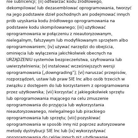
nie sublicencji; (ii) odtwarzać kodu źródłowego,
dekompilować lub dezasemblować oprogramowania, tworzyć
na jego podstawie dzieł pochodnych ani podejmować innych
prób uzyskania kodu źródłowego oprogramowania na
podstawie kodu skompilowanego; (iii) użytkować
oprogramowania w połączeniu z nieautoryzowanym,
nielegalnym, fałszywym lub modyfikowanym sprzętem albo
oprogramowaniem; (iv) używać narzędzi do obejścia,
ominięcia lub wyłączenia jakichkolwiek obecnych na
URZĄDZENIU systemów bezpieczeństwa, szyfrowania lub
uwierzytelnienia; (v) instalować wcześniejszych wersji
oprogramowania („downgrading”); (vi) naruszać przepisów,
rozporządzeń, ustaw lub praw SIE Inc albo osób trzecich w
związku z dostępem do lub korzystaniem z oprogramowania
przez użytkownika; (vii) korzystać z jakiegokolwiek sprzętu
lub oprogramowania mającego na celu zmuszenie
oprogramowania do przyjęcia lub wykorzystania
nieautoryzowanego, nielegalnego lub pirackiego
oprogramowania lub sprzętu; (viii) pozyskiwać
oprogramowania w sposób inny niż poprzez autoryzowane
metody dystrybucji SIE Inc lub (ix) wykorzystywać
oprogramowania do celów innych niż użytkowanie