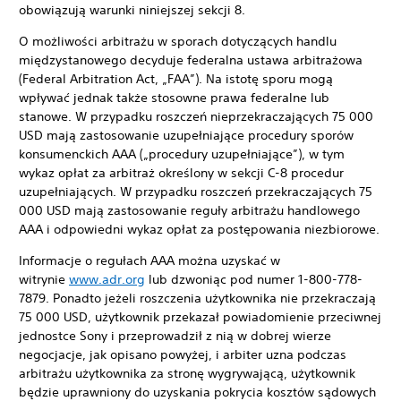
obowiązują warunki niniejszej sekcji 8.
O możliwości arbitrażu w sporach dotyczących handlu
międzystanowego decyduje federalna ustawa arbitrażowa
(Federal Arbitration Act, „FAA”). Na istotę sporu mogą
wpływać jednak także stosowne prawa federalne lub
stanowe. W przypadku roszczeń nieprzekraczających 75 000
USD mają zastosowanie uzupełniające procedury sporów
konsumenckich AAA („procedury uzupełniające”), w tym
wykaz opłat za arbitraż określony w sekcji C-8 procedur
uzupełniających. W przypadku roszczeń przekraczających 75
000 USD mają zastosowanie reguły arbitrażu handlowego
AAA i odpowiedni wykaz opłat za postępowania niezbiorowe.
Informacje o regułach AAA można uzyskać w
witrynie
www.adr.org
lub dzwoniąc pod numer 1-800-778-
7879. Ponadto jeżeli roszczenia użytkownika nie przekraczają
75 000 USD, użytkownik przekazał powiadomienie przeciwnej
jednostce Sony i przeprowadził z nią w dobrej wierze
negocjacje, jak opisano powyżej, i arbiter uzna podczas
arbitrażu użytkownika za stronę wygrywającą, użytkownik
będzie uprawniony do uzyskania pokrycia kosztów sądowych