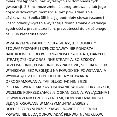
miarę dostępności, bez wyraźnych ani domniemanych
gwarancji. SIE Inc może zmienić oprogramowanie lub jego
część w dowolnym momencie, bez powiadamiania
użytkownika. Spółka SIE Inc, jej podmioty stowarzyszone i
licencjodawcy wyraźnie wyłączają domniemane gwarancje
zgodności z przeznaczeniem, przydatności do określonego
celu lub nienaruszalności.
W ŻADNYM WYPADKU SPÓŁKA SIE Inc, JEJ PODMIOTY
STOWARZYSZONE I LICENCJODAWCY NIE PONOSZĄ
JAKIEJKOLWIEK ODPOWIEDZIALNOŚCI ZA UTRATĘ DANYCH,
UTRATĘ ZYSKÓW ORAZ INNE STRATY ALBO SZKODY
BEZPOŚREDNIE, POŚREDNIE, WYPADKOWE, SPECJALNE LUB
WYNIKOWE, BEZ WZGLĘDU NA POWÓD ICH POWSTANIA, A
WYNIKAJĄCE Z DOSTĘPU DO LUB UŻYTKOWANIA
OPROGRAMOWANIA. TAK DŁUGO JAK NINIEJSZE
POSTANOWIENIE MA ZASTOSOWANIE W DANEJ JURYSDYKCJI,
WSZELKIE POPRZEDZAJĄCE JE OGRANICZENIA, WYŁĄCZENIA I
OŚWIADCZENIA O ZRZECZENIU SIĘ ODPOWIEDZIALNOŚCI
BĘDĄ STOSOWANE W MAKSYMALNYM ZAKRESIE
DOPUSZCZONYM PRZEZ PRAWO, NAWET JEŚLI ŚRODKI
PRAWNE NIE BĘDĄ ODPOWIADAĆ PIERWOTNEMU CELOWI.