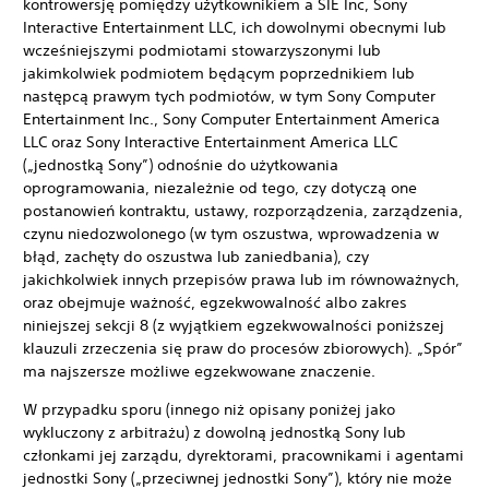
kontrowersję pomiędzy użytkownikiem a SIE Inc, Sony
Interactive Entertainment LLC, ich dowolnymi obecnymi lub
wcześniejszymi podmiotami stowarzyszonymi lub
jakimkolwiek podmiotem będącym poprzednikiem lub
następcą prawym tych podmiotów, w tym Sony Computer
Entertainment Inc., Sony Computer Entertainment America
LLC oraz Sony Interactive Entertainment America LLC
(„jednostką Sony”) odnośnie do użytkowania
oprogramowania, niezależnie od tego, czy dotyczą one
postanowień kontraktu, ustawy, rozporządzenia, zarządzenia,
czynu niedozwolonego (w tym oszustwa, wprowadzenia w
błąd, zachęty do oszustwa lub zaniedbania), czy
jakichkolwiek innych przepisów prawa lub im równoważnych,
oraz obejmuje ważność, egzekwowalność albo zakres
niniejszej sekcji 8 (z wyjątkiem egzekwowalności poniższej
klauzuli zrzeczenia się praw do procesów zbiorowych). „Spór”
ma najszersze możliwe egzekwowane znaczenie.
W przypadku sporu (innego niż opisany poniżej jako
wykluczony z arbitrażu) z dowolną jednostką Sony lub
członkami jej zarządu, dyrektorami, pracownikami i agentami
jednostki Sony („przeciwnej jednostki Sony”), który nie może