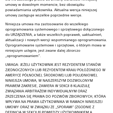
umowy w dowolnym momencie, bez obowiązku
powiadamiania użytkownika. Aktualna wersja niniejszej
umowy zastępuje wszelkie poprzednie wersje.
Niniejsza umowa ma zastosowanie do wszelkiego
oprogramowania systemowego i sprzętowego dołączonego
do URZĄDZENIA, a także wszelkich poprawek, uaktualnień,
aktualizacji i nowych wersji wspomnianego oprogramowania.
Oprogramowanie systemowe i sprzętowe, o którym mowa w
niniejszym ustępie, jest zwane dalej zbiorczo
„oprogramowaniem”.
UWAGA: JEŻELI UŻYTKOWNIK JEST REZYDENTEM STANÓW
ZJEDNOCZONYCH LUB REZYDENTEM KRAJU POŁOŻONEGO W
AMERYCE PÓŁNOCNEJ, ŚRODKOWEJ LUB POŁUDNIOWEJ,
NINIEJSZA UMOWA, W NAJSZERSZYM DOZWOLONYM
PRAWEM ZAKRESIE, ZAWIERA W SEKCJI 8 KLAUZULĘ
ZWIĄZANIA ARBITRAŻEM INDYWIDUALNYM ORAZ
ZRZECZENIA SIĘ PRAWA DO POZWÓW ZBIOROWYCH, KTÓRA
WPŁYWA NA PRAWA UŻYTKOWNIKA W RAMACH NINIEJSZEJ
UMOWY ORAZ W ZWIĄZKU ZE „SPORAMI” (ZGODNIE Z
DEFINICJĄ W SEKCJI 8) POMIĘDZY UŻYTKOWNIKIEM A