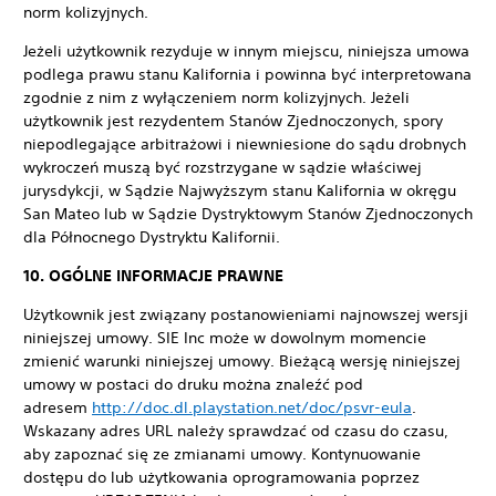
norm kolizyjnych.
Jeżeli użytkownik rezyduje w innym miejscu, niniejsza umowa
podlega prawu stanu Kalifornia i powinna być interpretowana
zgodnie z nim z wyłączeniem norm kolizyjnych. Jeżeli
użytkownik jest rezydentem Stanów Zjednoczonych, spory
niepodlegające arbitrażowi i niewniesione do sądu drobnych
wykroczeń muszą być rozstrzygane w sądzie właściwej
jurysdykcji, w Sądzie Najwyższym stanu Kalifornia w okręgu
San Mateo lub w Sądzie Dystryktowym Stanów Zjednoczonych
dla Północnego Dystryktu Kalifornii.
10. OGÓLNE INFORMACJE PRAWNE
Użytkownik jest związany postanowieniami najnowszej wersji
niniejszej umowy. SIE Inc może w dowolnym momencie
zmienić warunki niniejszej umowy. Bieżącą wersję niniejszej
umowy w postaci do druku można znaleźć pod
adresem
http://doc.dl.playstation.net/doc/psvr-eula
.
Wskazany adres URL należy sprawdzać od czasu do czasu,
aby zapoznać się ze zmianami umowy. Kontynuowanie
dostępu do lub użytkowania oprogramowania poprzez