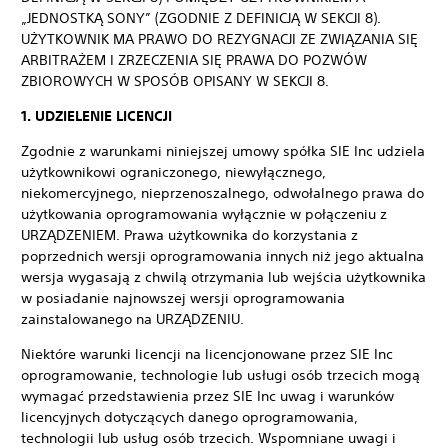
„JEDNOSTKĄ SONY” (ZGODNIE Z DEFINICJĄ W SEKCJI 8).
UŻYTKOWNIK MA PRAWO DO REZYGNACJI ZE ZWIĄZANIA SIĘ
ARBITRAŻEM I ZRZECZENIA SIĘ PRAWA DO POZWÓW
ZBIOROWYCH W SPOSÓB OPISANY W SEKCJI 8.
1. UDZIELENIE LICENCJI
Zgodnie z warunkami niniejszej umowy spółka SIE Inc udziela
użytkownikowi ograniczonego, niewyłącznego,
niekomercyjnego, nieprzenoszalnego, odwołalnego prawa do
użytkowania oprogramowania wyłącznie w połączeniu z
URZĄDZENIEM. Prawa użytkownika do korzystania z
poprzednich wersji oprogramowania innych niż jego aktualna
wersja wygasają z chwilą otrzymania lub wejścia użytkownika
w posiadanie najnowszej wersji oprogramowania
zainstalowanego na URZĄDZENIU.
Niektóre warunki licencji na licencjonowane przez SIE Inc
oprogramowanie, technologie lub usługi osób trzecich mogą
wymagać przedstawienia przez SIE Inc uwag i warunków
licencyjnych dotyczących danego oprogramowania,
technologii lub usług osób trzecich. Wspomniane uwagi i