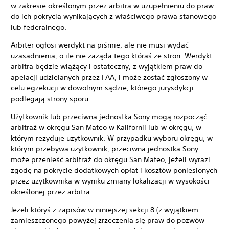
w zakresie określonym przez arbitra w uzupełnieniu do praw
do ich pokrycia wynikających z właściwego prawa stanowego
lub federalnego.
Arbiter ogłosi werdykt na piśmie, ale nie musi wydać
uzasadnienia, o ile nie zażąda tego któraś ze stron. Werdykt
arbitra będzie wiążący i ostateczny, z wyjątkiem praw do
apelacji udzielanych przez FAA, i może zostać zgłoszony w
celu egzekucji w dowolnym sądzie, którego jurysdykcji
podlegają strony sporu.
Użytkownik lub przeciwna jednostka Sony mogą rozpocząć
arbitraż w okręgu San Mateo w Kalifornii lub w okręgu, w
którym rezyduje użytkownik. W przypadku wyboru okręgu, w
którym przebywa użytkownik, przeciwna jednostka Sony
może przenieść arbitraż do okręgu San Mateo, jeżeli wyrazi
zgodę na pokrycie dodatkowych opłat i kosztów poniesionych
przez użytkownika w wyniku zmiany lokalizacji w wysokości
określonej przez arbitra.
Jeżeli któryś z zapisów w niniejszej sekcji 8 (z wyjątkiem
zamieszczonego powyżej zrzeczenia się praw do pozwów