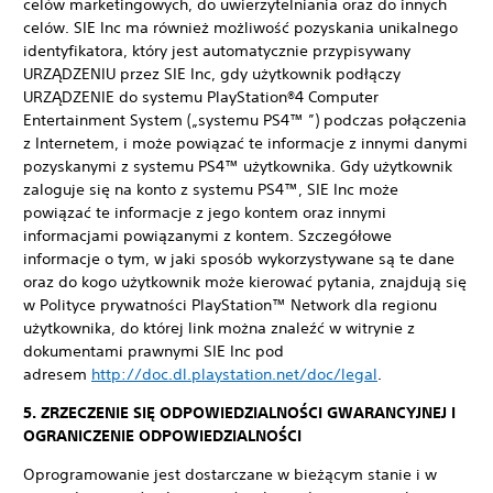
celów marketingowych, do uwierzytelniania oraz do innych
celów. SIE Inc ma również możliwość pozyskania unikalnego
identyfikatora, który jest automatycznie przypisywany
URZĄDZENIU przez SIE Inc, gdy użytkownik podłączy
URZĄDZENIE do systemu PlayStation®4 Computer
Entertainment System („systemu PS4™ ”) podczas połączenia
z Internetem, i może powiązać te informacje z innymi danymi
pozyskanymi z systemu PS4™ użytkownika. Gdy użytkownik
zaloguje się na konto z systemu PS4™, SIE Inc może
powiązać te informacje z jego kontem oraz innymi
informacjami powiązanymi z kontem. Szczegółowe
informacje o tym, w jaki sposób wykorzystywane są te dane
oraz do kogo użytkownik może kierować pytania, znajdują się
w Polityce prywatności PlayStation™ Network dla regionu
użytkownika, do której link można znaleźć w witrynie z
dokumentami prawnymi SIE Inc pod
adresem
http://doc.dl.playstation.net/doc/legal
.
5. ZRZECZENIE SIĘ ODPOWIEDZIALNOŚCI GWARANCYJNEJ I
OGRANICZENIE ODPOWIEDZIALNOŚCI
Oprogramowanie jest dostarczane w bieżącym stanie i w