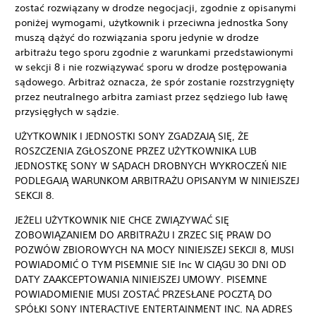
zostać rozwiązany w drodze negocjacji, zgodnie z opisanymi
poniżej wymogami, użytkownik i przeciwna jednostka Sony
muszą dążyć do rozwiązania sporu jedynie w drodze
arbitrażu tego sporu zgodnie z warunkami przedstawionymi
w sekcji 8 i nie rozwiązywać sporu w drodze postępowania
sądowego. Arbitraż oznacza, że spór zostanie rozstrzygnięty
przez neutralnego arbitra zamiast przez sędziego lub ławę
przysięgłych w sądzie.
UŻYTKOWNIK I JEDNOSTKI SONY ZGADZAJĄ SIĘ, ŻE
ROSZCZENIA ZGŁOSZONE PRZEZ UŻYTKOWNIKA LUB
JEDNOSTKĘ SONY W SĄDACH DROBNYCH WYKROCZEŃ NIE
PODLEGAJĄ WARUNKOM ARBITRAŻU OPISANYM W NINIEJSZEJ
SEKCJI 8.
JEŻELI UŻYTKOWNIK NIE CHCE ZWIĄZYWAĆ SIĘ
ZOBOWIĄZANIEM DO ARBITRAŻU I ZRZEC SIĘ PRAW DO
POZWÓW ZBIOROWYCH NA MOCY NINIEJSZEJ SEKCJI 8, MUSI
POWIADOMIĆ O TYM PISEMNIE SIE Inc W CIĄGU 30 DNI OD
DATY ZAAKCEPTOWANIA NINIEJSZEJ UMOWY. PISEMNE
POWIADOMIENIE MUSI ZOSTAĆ PRZESŁANE POCZTĄ DO
SPÓŁKI SONY INTERACTIVE ENTERTAINMENT INC. NA ADRES