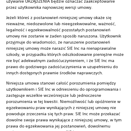
używanie URZĄDZENIA będzie oznaczać zaakceptowanie
przez użytkownika najnowszej wersji umowy.
Jeżeli któreś z postanowień niniejszej umowy okaże się
nieważne, niedozwolone lub nieegzekwowalne, ważność,
legalność i egzekwowalność pozostałych postanowień
umowy nie zostanie w żaden sposób naruszona. Użytkownik
przyjmuje do wiadomości, że naruszenie postanowień
niniejszej umowy może narazić SIE Inc na nienaprawialne
szkody, w przypadku których odszkodowanie pieniężne może
nie być adekwatnym zadośćuczynieniem, i że SIE Inc ma
prawo do godziwego zadośćuczynienia w uzupełnieniu do
innych dostępnych prawnie środków naprawczych.
Niniejsza umowa stanowi całość porozumienia pomiędzy
użytkownikiem i SIE Inc w odniesieniu do oprogramowania i
zastępuje wszelkie wcześniejsze lub jednoczesne
porozumienia w tej kwestii. Niemożliwość lub opóźnienie w
egzekwowaniu praw wynikających z niniejszej umowy nie
powoduje zrzeczenia się tych praw. SIE Inc może przekazać
dowolne swoje prawa wynikające z niniejszej umowy, w tym
prawa do egzekwowania jej postanowień, dowolnemu