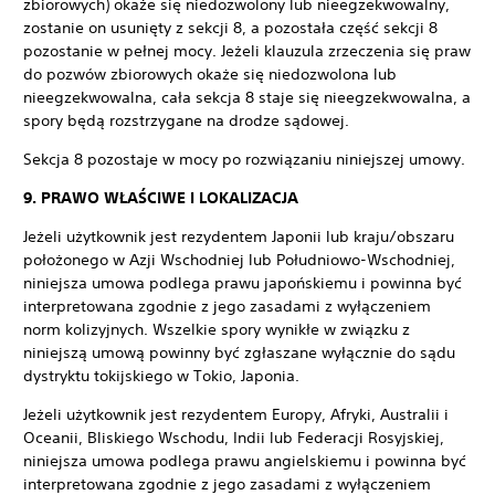
zbiorowych) okaże się niedozwolony lub nieegzekwowalny,
zostanie on usunięty z sekcji 8, a pozostała część sekcji 8
pozostanie w pełnej mocy. Jeżeli klauzula zrzeczenia się praw
do pozwów zbiorowych okaże się niedozwolona lub
nieegzekwowalna, cała sekcja 8 staje się nieegzekwowalna, a
spory będą rozstrzygane na drodze sądowej.
Sekcja 8 pozostaje w mocy po rozwiązaniu niniejszej umowy.
9. PRAWO WŁAŚCIWE I LOKALIZACJA
Jeżeli użytkownik jest rezydentem Japonii lub kraju/obszaru
położonego w Azji Wschodniej lub Południowo-Wschodniej,
niniejsza umowa podlega prawu japońskiemu i powinna być
interpretowana zgodnie z jego zasadami z wyłączeniem
norm kolizyjnych. Wszelkie spory wynikłe w związku z
niniejszą umową powinny być zgłaszane wyłącznie do sądu
dystryktu tokijskiego w Tokio, Japonia.
Jeżeli użytkownik jest rezydentem Europy, Afryki, Australii i
Oceanii, Bliskiego Wschodu, Indii lub Federacji Rosyjskiej,
niniejsza umowa podlega prawu angielskiemu i powinna być
interpretowana zgodnie z jego zasadami z wyłączeniem