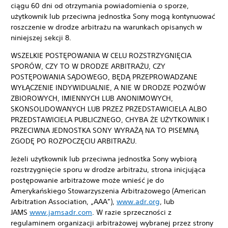
ciągu 60 dni od otrzymania powiadomienia o sporze,
użytkownik lub przeciwna jednostka Sony mogą kontynuować
roszczenie w drodze arbitrażu na warunkach opisanych w
niniejszej sekcji 8.
WSZELKIE POSTĘPOWANIA W CELU ROZSTRZYGNIĘCIA
SPORÓW, CZY TO W DRODZE ARBITRAŻU, CZY
POSTĘPOWANIA SĄDOWEGO, BĘDĄ PRZEPROWADZANE
WYŁĄCZENIE INDYWIDUALNIE, A NIE W DRODZE POZWÓW
ZBIOROWYCH, IMIENNYCH LUB ANONIMOWYCH,
SKONSOLIDOWANYCH LUB PRZEZ PRZEDSTAWICIELA ALBO
PRZEDSTAWICIELA PUBLICZNEGO, CHYBA ŻE UŻYTKOWNIK I
PRZECIWNA JEDNOSTKA SONY WYRAŻĄ NA TO PISEMNĄ
ZGODĘ PO ROZPOCZĘCIU ARBITRAŻU.
Jeżeli użytkownik lub przeciwna jednostka Sony wybiorą
rozstrzygnięcie sporu w drodze arbitrażu, strona inicjująca
postępowanie arbitrażowe może wnieść je do
Amerykańskiego Stowarzyszenia Arbitrażowego (American
Arbitration Association, „AAA”),
www.adr.org
, lub
JAMS
www.jamsadr.com
. W razie sprzeczności z
regulaminem organizacji arbitrażowej wybranej przez strony