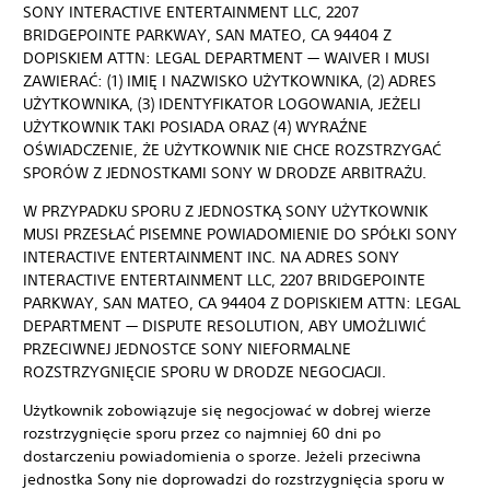
SONY INTERACTIVE ENTERTAINMENT LLC, 2207
BRIDGEPOINTE PARKWAY, SAN MATEO, CA 94404 Z
DOPISKIEM ATTN: LEGAL DEPARTMENT — WAIVER I MUSI
ZAWIERAĆ: (1) IMIĘ I NAZWISKO UŻYTKOWNIKA, (2) ADRES
UŻYTKOWNIKA, (3) IDENTYFIKATOR LOGOWANIA, JEŻELI
UŻYTKOWNIK TAKI POSIADA ORAZ (4) WYRAŹNE
OŚWIADCZENIE, ŻE UŻYTKOWNIK NIE CHCE ROZSTRZYGAĆ
SPORÓW Z JEDNOSTKAMI SONY W DRODZE ARBITRAŻU.
W PRZYPADKU SPORU Z JEDNOSTKĄ SONY UŻYTKOWNIK
MUSI PRZESŁAĆ PISEMNE POWIADOMIENIE DO SPÓŁKI SONY
INTERACTIVE ENTERTAINMENT INC. NA ADRES SONY
INTERACTIVE ENTERTAINMENT LLC, 2207 BRIDGEPOINTE
PARKWAY, SAN MATEO, CA 94404 Z DOPISKIEM ATTN: LEGAL
DEPARTMENT — DISPUTE RESOLUTION, ABY UMOŻLIWIĆ
PRZECIWNEJ JEDNOSTCE SONY NIEFORMALNE
ROZSTRZYGNIĘCIE SPORU W DRODZE NEGOCJACJI.
Użytkownik zobowiązuje się negocjować w dobrej wierze
rozstrzygnięcie sporu przez co najmniej 60 dni po
dostarczeniu powiadomienia o sporze. Jeżeli przeciwna
jednostka Sony nie doprowadzi do rozstrzygnięcia sporu w