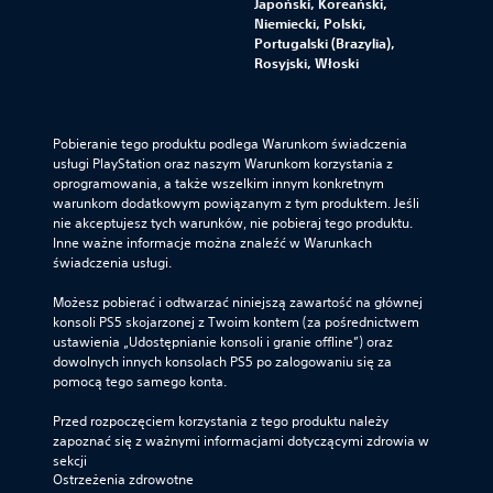
Japoński, Koreański,
Niemiecki, Polski,
Portugalski (Brazylia),
Rosyjski, Włoski
Pobieranie tego produktu podlega Warunkom świadczenia 
usługi PlayStation oraz naszym Warunkom korzystania z 
oprogramowania, a także wszelkim innym konkretnym 
warunkom dodatkowym powiązanym z tym produktem. Jeśli 
nie akceptujesz tych warunków, nie pobieraj tego produktu. 
Inne ważne informacje można znaleźć w Warunkach 
świadczenia usługi.
Możesz pobierać i odtwarzać niniejszą zawartość na głównej 
konsoli PS5 skojarzonej z Twoim kontem (za pośrednictwem 
ustawienia „Udostępnianie konsoli i granie offline”) oraz 
dowolnych innych konsolach PS5 po zalogowaniu się za 
pomocą tego samego konta.
Przed rozpoczęciem korzystania z tego produktu należy 
zapoznać się z ważnymi informacjami dotyczącymi zdrowia w 
sekcji 
Ostrzeżenia zdrowotne