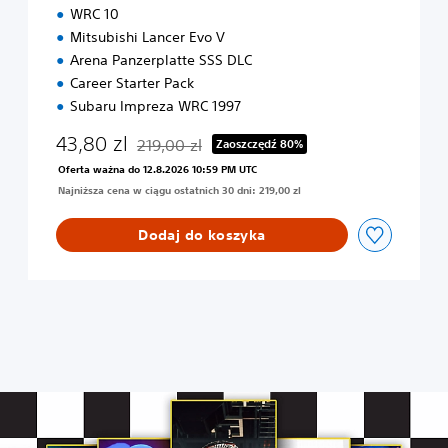
WRC 10
&
P
Mitsubishi Lancer Evo V
S
Arena Panzerplatte SSS DLC
5
Career Starter Pack
Subaru Impreza WRC 1997
43,80 zl
219,00 zl
Zaoszczędź 80%
Zastosowano zniżkę z oryginalnej ceny wynoszą
Oferta ważna do 12.8.2026 10:59 PM UTC
Najniższa cena w ciągu ostatnich 30 dni: 219,00 zl
Dodaj do koszyka