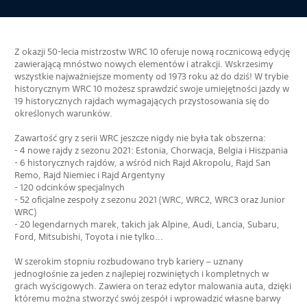
Z okazji 50-lecia mistrzostw WRC 10 oferuje nową rocznicową edycję
zawierającą mnóstwo nowych elementów i atrakcji. Wskrzesimy
wszystkie najważniejsze momenty od 1973 roku aż do dziś! W trybie
historycznym WRC 10 możesz sprawdzić swoje umiejętności jazdy w
19 historycznych rajdach wymagających przystosowania się do
określonych warunków.
Zawartość gry z serii WRC jeszcze nigdy nie była tak obszerna:
- 4 nowe rajdy z sezonu 2021: Estonia, Chorwacja, Belgia i Hiszpania
- 6 historycznych rajdów, a wśród nich Rajd Akropolu, Rajd San
Remo, Rajd Niemiec i Rajd Argentyny
- 120 odcinków specjalnych
- 52 oficjalne zespoły z sezonu 2021 (WRC, WRC2, WRC3 oraz Junior
WRC)
- 20 legendarnych marek, takich jak Alpine, Audi, Lancia, Subaru,
Ford, Mitsubishi, Toyota i nie tylko...
W szerokim stopniu rozbudowano tryb kariery – uznany
jednogłośnie za jeden z najlepiej rozwiniętych i kompletnych w
grach wyścigowych. Zawiera on teraz edytor malowania auta, dzięki
któremu można stworzyć swój zespół i wprowadzić własne barwy