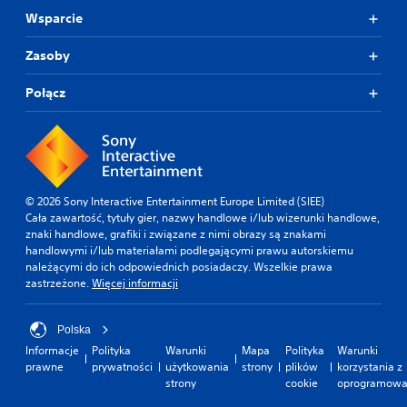
Wsparcie
Zasoby
Połącz
© 2026 Sony Interactive Entertainment Europe Limited (SIEE)
Cała zawartość, tytuły gier, nazwy handlowe i/lub wizerunki handlowe,
znaki handlowe, grafiki i związane z nimi obrazy są znakami
handlowymi i/lub materiałami podlegającymi prawu autorskiemu
należącymi do ich odpowiednich posiadaczy. Wszelkie prawa
zastrzeżone.
Więcej informacji
Polska
Informacje
Polityka
Warunki
Mapa
Polityka
Warunki
prawne
prywatności
użytkowania
strony
plików
korzystania z
strony
cookie
oprogramowa