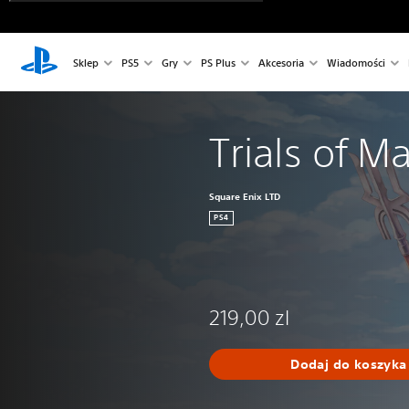
Sklep
PS5
Gry
PS Plus
Akcesoria
Wiadomości
Trials of M
Square Enix LTD
PS4
219,00 zl
Dodaj do koszyka