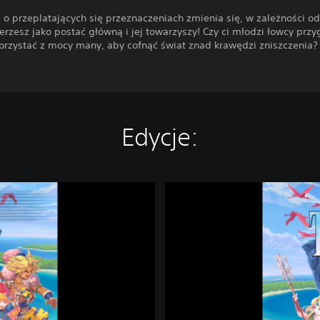
a o przeplatających się przeznaczeniach zmienia się, w zależności od
rzesz jako postać główną i jej towarzyszy! Czy ci młodzi łowcy prz
korzystać z mocy many, aby cofnąć świat znad krawędzi zniszczenia?
Edycje:
T
r
i
a
l
s
o
f
M