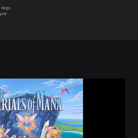
 tego,
ygód