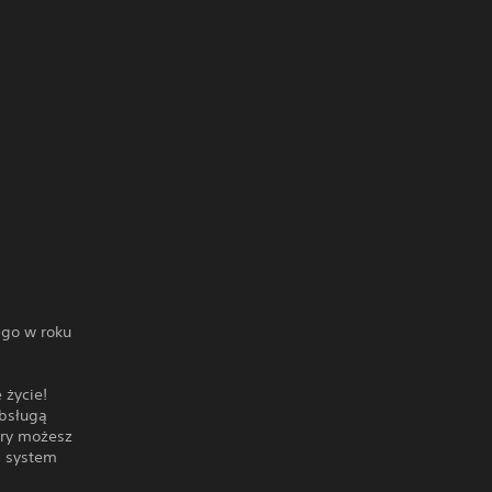
ego w roku
 życie!
obsługą
óry możesz
a system