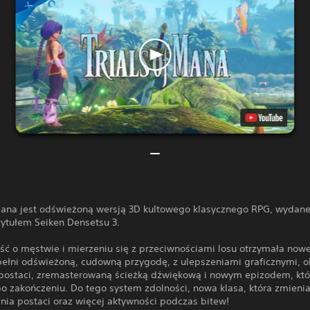
 Mana jest odświeżoną wersją 3D kultowego klasycznego RPG, wydan
tytułem Seiken Densetsu 3.
ść o męstwie i mierzeniu się z przeciwnościami losu otrzymała nowe
pełni odświeżoną, cudowną przygodę, z ulepszeniami graficznymi, 
postaci, zremasterowaną ścieżką dźwiękową i nowym epizodem, kt
po zakończeniu. Do tego system zdolności, nowa klasa, która zmieni
ia postaci oraz więcej aktywności podczas bitew!