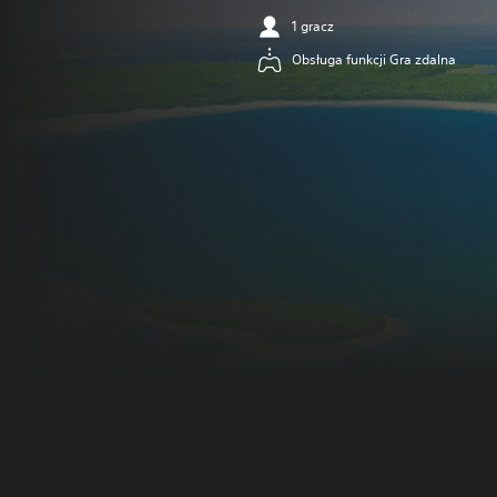
1 gracz
Obsługa funkcji Gra zdalna