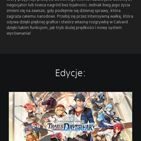
negocjator lub łowca nagród bez lojalności. Jednak bieg jego życia
zmieni się na zawsze, gdy podejmie się dziwnej sprawy, która
zagraża całemu narodowi. Przebij się przez intensywną walkę, która
ożywa dzięki pięknej grafice i stwórz własną rozgrywkę w Calvard
dzięki takim funkcjom, jak tryb dużej prędkości i nowy system
wyrównania!
Edycje:
S
t
a
n
d
a
r
d