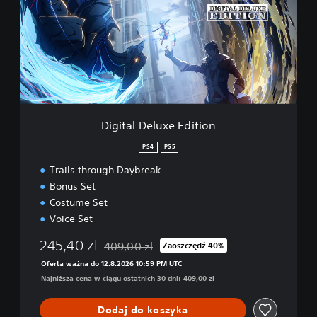
g
t
h
a
D
l
a
D
y
e
b
l
r
u
e
x
a
e
Digital Deluxe Edition
k
E
D
d
PS4
PS5
e
i
m
Trails through Daybreak
t
o
i
Bonus Set
o
Costume Set
n
Voice Set
245,40 zl
409,00 zl
Zaoszczędź 40%
Zastosowano zniżkę z oryginalnej ceny wynos
Oferta ważna do 12.8.2026 10:59 PM UTC
Najniższa cena w ciągu ostatnich 30 dni: 409,00 zl
Dodaj do koszyka