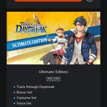
U
l
t
i
m
a
t
e
E
d
i
t
i
Ultimate Edition
o
n
PS4
PS5
Trails through Daybreak
Bonus Set
Costume Set
Voice Set