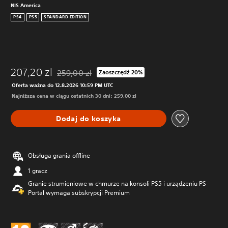
NIS America
PS4
PS5
STANDARD EDITION
207,20 zl
259,00 zl
Zaoszczędź 20%
Zastosowano zniżkę z oryginalnej ceny wynoszącej 
Oferta ważna do 12.8.2026 10:59 PM UTC
Najniższa cena w ciągu ostatnich 30 dni: 259,00 zl
Dodaj do koszyka
Obsługa grania offline
1 gracz
Granie strumieniowe w chmurze na konsoli PS5 i urządzeniu PS
Portal wymaga subskrypcji Premium