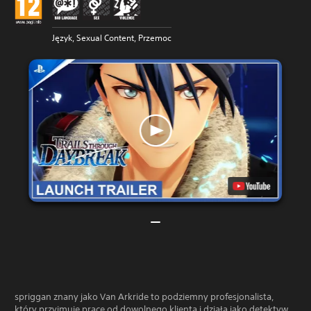
Język, Sexual Content, Przemoc
spriggan znany jako Van Arkride to podziemny profesjonalista,
który przyjmuje pracę od dowolnego klienta i działa jako detektyw,