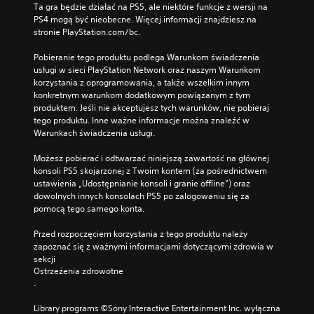
Ta gra będzie działać na PS5, ale niektóre funkcje z wersji na 
PS4 mogą być nieobecne. Więcej informacji znajdziesz na 
stronie PlayStation.com/bc.
Pobieranie tego produktu podlega Warunkom świadczenia 
usługi w sieci PlayStation Network oraz naszym Warunkom 
korzystania z oprogramowania, a także wszelkim innym 
konkretnym warunkom dodatkowym powiązanym z tym 
produktem. Jeśli nie akceptujesz tych warunków, nie pobieraj 
tego produktu. Inne ważne informacje można znaleźć w 
Warunkach świadczenia usługi.
Możesz pobierać i odtwarzać niniejszą zawartość na głównej 
konsoli PS5 skojarzonej z Twoim kontem (za pośrednictwem 
ustawienia „Udostępnianie konsoli i granie offline”) oraz 
dowolnych innych konsolach PS5 po zalogowaniu się za 
pomocą tego samego konta.
Przed rozpoczęciem korzystania z tego produktu należy 
zapoznać się z ważnymi informacjami dotyczącymi zdrowia w 
sekcji 
Ostrzeżenia zdrowotne
.
Library programs ©Sony Interactive Entertainment Inc. wyłączna 