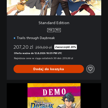
E
d
i
t
i
Standard Edition
o
n
PS4
PS5
Trails through Daybreak
207,20 zl
259,00 zl
Zaoszczędź 20%
Zastosowano zniżkę z oryginalnej ceny wynosz
Oferta ważna do 12.8.2026 10:59 PM UTC
Najniższa cena w ciągu ostatnich 30 dni: 259,00 zl
Dodaj do koszyka
T
h
e
L
e