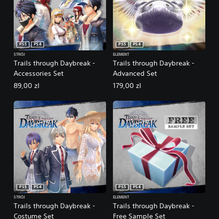
PS5
PS4
PS5
PS4
STRÓJ
ELEMENT
Trails through Daybreak -
Trails through Daybreak -
Accessories Set
Advanced Set
89,00 zl
179,00 zl
PS5
PS4
PS5
PS4
STRÓJ
ELEMENT
Trails through Daybreak -
Trails through Daybreak -
Costume Set
Free Sample Set