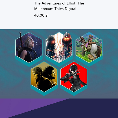
The Adventures of Elliot: The
Millennium Tales Digital
Deluxe Upgrade
40,00 zl