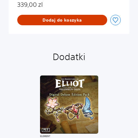
i
r
339,00 zl
o
o
n
l
Dodaj do koszyka
o
g
u
e
D
e
Dodatki
m
o
PS5
ELEMENT