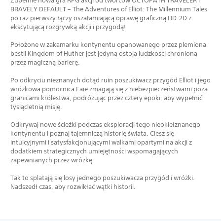
Zupełnie nowa gra RPG akcji od twórców OCTOPATH TRAVELER i
BRAVELY DEFAULT – The Adventures of Elliot: The Millennium Tales
po raz pierwszy łączy oszałamiającą oprawę graficzną HD-2D z
ekscytującą rozgrywką akcji i przygodą!
Położone w zakamarku kontynentu opanowanego przez plemiona
bestii Kingdom of Huther jest jedyną ostoją ludzkości chronioną
przez magiczną barierę.
Po odkryciu nieznanych dotąd ruin poszukiwacz przygód Elliot i jego
wróżkowa pomocnica Faie zmagają się z niebezpieczeństwami poza
granicami królestwa, podróżując przez cztery epoki, aby wypełnić
tysiącletnią misję.
Odkrywaj nowe ścieżki podczas eksploracji tego nieokiełznanego
kontynentu i poznaj tajemniczą historię świata. Ciesz się
intuicyjnymi i satysfakcjonującymi walkami opartymi na akcji z
dodatkiem strategicznych umiejętności wspomagających
zapewnianych przez wróżkę.
Tak to splatają się losy jednego poszukiwacza przygód i wróżki.
Nadszedł czas, aby rozwikłać wątki historii.