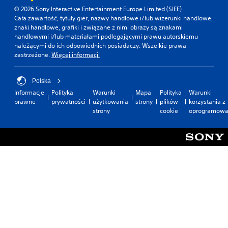
o
i
e
i
l
© 2026 Sony Interactive Entertainment Europe Limited (SIEE)
s
e
n
s
n
Cała zawartość, tytuły gier, nazwy handlowe i/lub wizerunki handlowe,
ó
c
i
y
y
znaki handlowe, grafiki i związane z nimi obrazy są znakami
b
z
a
(
handlowymi i/lub materiałami podlegającymi prawu autorskiemu
N
,
n
s
należącymi do ich odpowiednich posiadaczy. Wszelkie prawa
p
a
a
o
a
zastrzeżone.
Więcej informacji
p
o
b
ś
m
i
y
d
c
s
o
d
i
s
Polska
y
ź
u
s
t
s
Informacje
Polityka
Warunki
Mapa
Polityka
Warunki
w
z
c
a
ą
prawne
prywatności
użytkowania
strony
plików
korzystania z
i
y
z
w
p
strony
cookie
oprogramowa
ę
b
k
o
r
k
k
a
w
e
i
i
e
z
W
d
e
e
k
)
o
g
n
a
b
o
M
t
ż
i
n
o
o
d
e
a
ż
w
e
g
c
e
a
j
a
i
s
n
c
ł
s
z
e
h
y
k
g
w
w
z
a
r