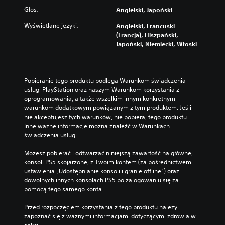
w
e
o
a
r
Głos:
k
Angielski, Japoński
n
t
o
y
a
t
y
Wyświetlane języki:
Angielski, Francuski
s
ż
b
o
c
(Francja), Hiszpański,
d
t
e
w
z
Japoński, Niemiecki, Włoski
y
e
a
z
ą
m
n
r
c
s
g
y
e
o
z
ł
p
g
w
y
Pobieranie tego produktu podlega Warunkom świadczenia 
o
r
ł
a
b
usługi PlayStation oraz naszym Warunkom korzystania z 
ś
z
ó
n
k
oprogramowania, a także wszelkim innym konkretnym 
n
y
w
i
warunkom dodatkowym powiązanym z tym produktem. Jeśli 
i
i
u
n
nie akceptujesz tych warunków, nie pobieraj tego produktu. 
u
k
e
ż
e
Inne ważne informacje można znaleźć w Warunkach 
u
g
y
j
W
świadczenia usługi.
b
c
o
f
k
y
i
a
a
n
Możesz pobierać i odtwarzać niniejszą zawartość na głównej 
ł
u
b
ż
a
konsoli PS5 skojarzonej z Twoim kontem (za pośrednictwem 
y
w
u
d
c
ustawienia „Udostępnianie konsoli i granie offline”) oraz 
i
i
ł
e
i
dowolnych innych konsolach PS5 po zalogowaniu się za 
d
ę
y
j
s
pomocą tego samego konta.
e
k
i
c
k
n
s
k
h
Przed rozpoczęciem korzystania z tego produktu należy 
t
a
z
w
w
zapoznać się z ważnymi informacjami dotyczącymi zdrowia w 
y
n
e
e
i