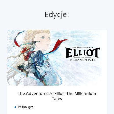
Edycje:
T
h
e
A
d
v
e
n
t
u
r
e
s
The Adventures of Elliot: The Millennium
o
Tales
f
E
Pełna gra
l