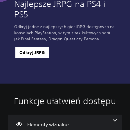
Najlepsze JRPG na PS4 i
PS5
Odkryj jedne z najlepszych gier JRPG dostępnych na
konsolach PlayStation, w tym z tak kultowych serii
jak Final Fantasy, Dragon Quest czy Persona.
Odkryj JRPG
Funkcje ułatwień dostępu
W
R
M
Z
Z
y
e
o
m
m
r
g
ż
i
i
a
u
l
a
a
ź
l
i
n
n
Elementy wizualne
n
a
w
a
a