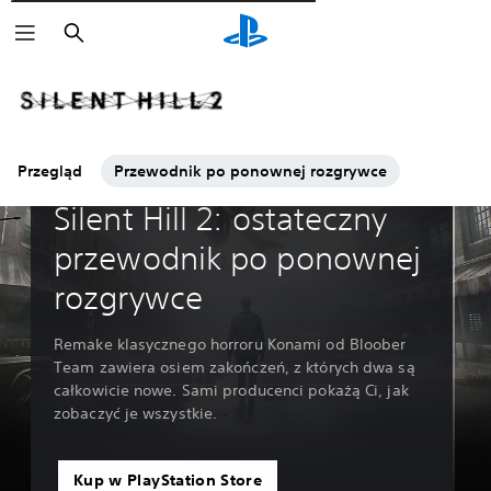
Wyszukaj
Przegląd
Przewodnik po ponownej rozgrywce
Przewodniki i artykuły
Silent Hill 2: ostateczny
przewodnik po ponownej
rozgrywce
Remake klasycznego horroru Konami od Bloober
Team zawiera osiem zakończeń, z których dwa są
całkowicie nowe. Sami producenci pokażą Ci, jak
zobaczyć je wszystkie.
Kup w PlayStation Store