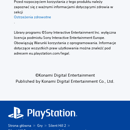
p
o
Przed rozpoczęciem korzystania z tego produktu należy 
h
a
y
r
m
zapoznać się z ważnymi informacjami dotyczącymi zdrowia w 
w
b
w
e
t
sekcji 
g
y
n
z
r
Ostrzeżenia zdrowotne
r
ł
e
u
.
e
z
a
n
d
w
e
t
t
n
Library programs ©Sony Interactive Entertainment Inc. wyłączna 
s
w
w
o
o
licencja podmiotu Sony Interactive Entertainment Europe. 
k
p
i
w
ś
Obowiązują Warunki korzystania z oprogramowania. Informacje 
a
o
e
a
c
dotyczące wszystkich praw użytkowania można znaleźć pod 
z
z
j
n
i
adresem eu.playstation.com/legal.
i
b
ó
e
w
o
y
w
p
y
m
ł
k
r
d
i
o
z
a
i
©Konami Digital Entertainment
e
g
y
r
w
Published by Konami Digital Entertainment Co., Ltd.
i
o
u
z
i
w
o
ż
e
z
p
d
y
ń
u
i
c
c
Q
o
a
z
i
T
n
y
l
u
E
i
t
n
w
(
e
a
e
i
c
.
ć
Strona główna
Gry
Silent Hill 2
ę
z
S
.