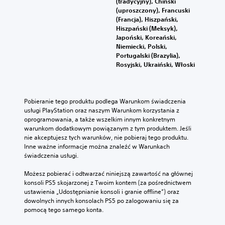
e
n
(tradycyjny), Chiński
s
ś
z
i
n
(uproszczony), Francuski
z
ć
y
e
(Francja), Hiszpański,
i
y
k
u
.
Hiszpański (Meksyk),
s
a
a
ż
Japoński, Koreański,
t
Q
ż
y
Niemiecki, Polski,
k
T
d
D
c
Portugalski (Brazylia),
i
e
E
i
u
Rosyjski, Ukraiński, Włoski
c
g
u
ż
M
h
o
w
e
o
s
z
i
ż
n
t
d
ę
e
Pobieranie tego produktu podlega Warunkom świadczenia 
a
r
r
k
s
usługi PlayStation oraz naszym Warunkom korzystania z 
o
p
ą
s
z
oprogramowania, a także wszelkim innym konkretnym 
n
i
ż
z
o
warunkom dodatkowym powiązanym z tym produktem. Jeśli 
.
s
k
e
b
nie akceptujesz tych warunków, nie pobieraj tego produktu. 
ó
y
j
n
Inne ważne informacje można znaleźć w Warunkach 
w
c
A
N
i
świadczenia usługi.
u
z
l
a
ż
ż
c
p
y
t
Możesz pobierać i odtwarzać niniejszą zawartość na głównej 
y
i
i
ć
konsoli PS5 skojarzonej z Twoim kontem (za pośrednictwem 
e
w
o
s
p
ustawienia „Udostępnianie konsoli i granie offline”) oraz 
r
a
n
y
o
dowolnych innych konsolach PS5 po zalogowaniu się za 
n
n
k
s
z
pomocą tego samego konta.
a
y
i
ą
i
c
t
,