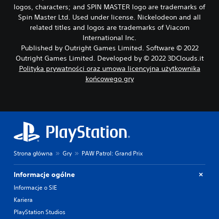
a
logos, characters; and SPIN MASTER logo are trademarks of
p
Spin Master Ltd. Used under license. Nickelodeon and all
r
related titles and logos are trademarks of Viacom
z
International Inc.
y
Published by Outright Games Limited. Software © 2022
c
Outright Games Limited. Developed by © 2022 3DClouds.it
i
Polityka prywatności oraz umowa licencyjna użytkownika
s
końcowego gry
k
ó
w
M
o
ż
e
s
Strona główna
Gry
PAW Patrol: Grand Prix
z
g
Informacje ogólne
r
a
Informacje o SIE
ć
Kariera
i
k
PlayStation Studios