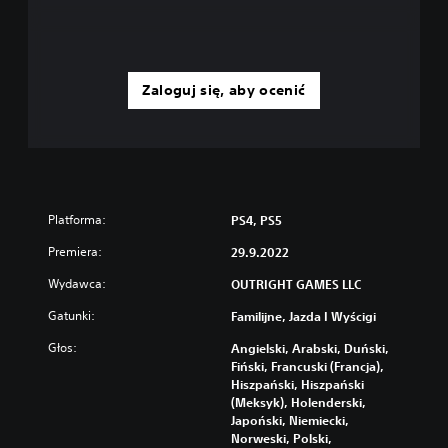
n
i
e
c
z
Zaloguj się, aby ocenić
n
o
ś
c
i
p
r
Platforma:
PS4, PS5
z
y
Premiera:
29.9.2022
t
Wydawca:
r
OUTRIGHT GAMES LLC
z
Gatunki:
Familijne, Jazda I Wyścigi
y
m
Głos:
Angielski, Arabski, Duński,
y
Fiński, Francuski (Francja),
w
Hiszpański, Hiszpański
a
(Meksyk), Holenderski,
n
Japoński, Niemiecki,
i
Norweski, Polski,
a