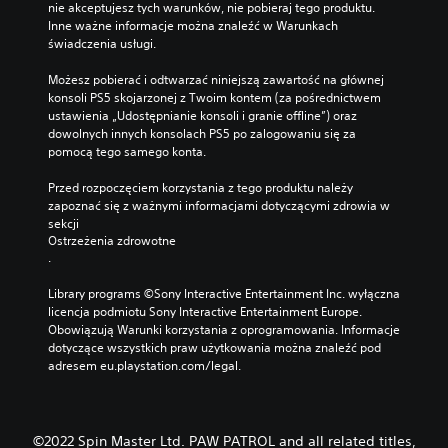
nie akceptujesz tych warunków, nie pobieraj tego produktu. 
y
Inne ważne informacje można znaleźć w Warunkach 
b
świadczenia usługi.
e
z
Możesz pobierać i odtwarzać niniejszą zawartość na głównej 
s
konsoli PS5 skojarzonej z Twoim kontem (za pośrednictwem 
z
ustawienia „Udostępnianie konsoli i granie offline”) oraz 
dowolnych innych konsolach PS5 po zalogowaniu się za 
y
pomocą tego samego konta.
b
k
Przed rozpoczęciem korzystania z tego produktu należy 
i
zapoznać się z ważnymi informacjami dotyczącymi zdrowia w 
e
sekcji 
g
Ostrzeżenia zdrowotne
o
.
n
Library programs ©Sony Interactive Entertainment Inc. wyłączna 
a
licencja podmiotu Sony Interactive Entertainment Europe. 
c
Obowiązują Warunki korzystania z oprogramowania. Informacje 
i
dotyczące wszystkich praw użytkowania można znaleźć pod 
s
adresem eu.playstation.com/legal.
k
a
n
i
©2022 Spin Master Ltd. PAW PATROL and all related titles,