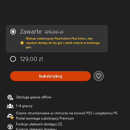
Zawarte
129,00 zl
Zastosowano zniżkę z oryginalnej ceny wynos
Wykup subskrypcję PlayStation Plus Extra, aby
uzyskać dostęp do tej gry i setek innych w katalogu
gier
129,00 zl
Subskrybuj
Obsługa grania offline
1–4 graczy
Granie strumieniowe w chmurze na konsoli PS5 i urządzeniu PS
Portal wymaga subskrypcji Premium
Funkcje ułatwień dostępu (2)
Funkcje ułatwień dostępu