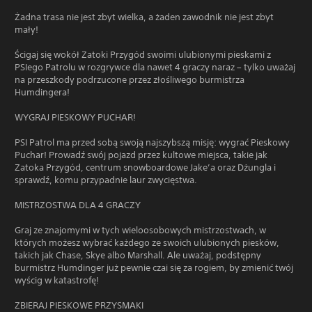
Żadna trasa nie jest zbyt wielka, a żaden zawodnik nie jest zbyt
mały!
Ścigaj się wokół Zatoki Przygód swoimi ulubionymi pieskami z
PSIego Patrolu w rozgrywce dla nawet 4 graczy naraz – tylko uważaj
na przeszkody podrzucone przez złośliwego burmistrza
Humdingera!
WYGRAJ PIESKOWY PUCHAR!
PSI Patrol ma przed sobą swoją najszybszą misję: wygrać Pieskowy
Puchar! Prowadź swój pojazd przez kultowe miejsca, takie jak
Zatoka Przygód, centrum snowboardowe Jake’a oraz Dżungla i
sprawdź, komu przypadnie laur zwycięstwa.
MISTRZOSTWA DLA 4 GRACZY
Graj ze znajomymi w tych wieloosobowych mistrzostwach, w
których możesz wybrać każdego ze swoich ulubionych piesków,
takich jak Chase, Skye albo Marshall. Ale uważaj, podstępny
burmistrz Humdinger już pewnie czai się za rogiem, by zmienić twój
wyścig w katastrofę!
ZBIERAJ PIESKOWE PRZYSMAKI