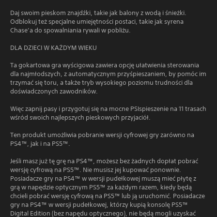
Daj swoim pieskom znajdźki, takie jak balony z wodą i śnieżki.
Odblokuj też specjalne umiejętności postaci, takie jak syrena
Chase’a do spowalniania rywali w pobliżu.
DLA DZIECI W KAŻDYM WIEKU
Ta gokartowa gra wyścigowa zawiera opcję ułatwienia sterowania
dla najmłodszych, z automatycznym przyśpieszaniem, by pomóc im
trzymać się toru, a także tryb wysokiego poziomu trudności dla
doświadczonych zawodników.
Więc zapnij pasy i przygotuj się na mocne PSIspieszenie na 11 trasach
wśród swoich najlepszych pieskowych przyjaciół.
Ten produkt umożliwia pobranie wersji cyfrowej gry zarówno na
PS4™, jak i na PS5™.
Jeśli masz już tę grę na PS4™, możesz bez żadnych dopłat pobrać
wersję cyfrową na PS5™. Nie musisz jej kupować ponownie.
Posiadacze gry na PS4™ w wersji pudełkowej muszą mieć płytę z
grą w napędzie optycznym PS5™ za każdym razem, kiedy będą
chcieli pobrać wersję cyfrową na PS5™ lub ją uruchomić. Posiadacze
gry na PS4™ w wersji pudełkowej, którzy kupią konsolę PS5™
Digital Edition (bez napędu optycznego), nie będą mogli uzyskać