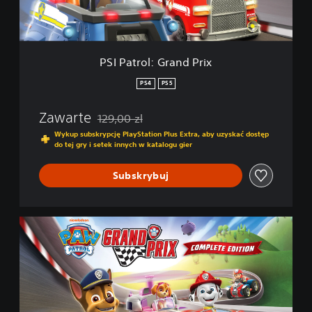
l
:
G
r
a
PSI Patrol: Grand Prix
n
d
PS4
PS5
P
r
Zawarte
129,00 zl
i
Zastosowano zniżkę z oryginalnej ceny wynoszą
x
Wykup subskrypcję PlayStation Plus Extra, aby uzyskać dostęp
do tej gry i setek innych w katalogu gier
Subskrybuj
P
e
ł
n
e
w
y