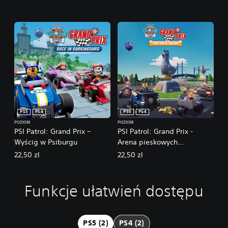
PS5
PS4
PS5
PS4
POZIOM
POZIOM
PSI Patrol: Grand Prix –
PSI Patrol: Grand Prix -
Wyścig w Psiburgu
Arena pieskowych
przysmaków
22,50 zl
22,50 zl
Funkcje ułatwień dostępu
M
o
ż
l
PS5 (2)
PS4 (2)