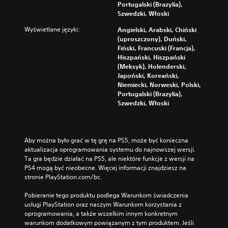
Portugalski (Brazylia),
p
Szwedzki, Włoski
r
z
Wyświetlane języki:
Angielski, Arabski, Chiński
y
(uproszczony), Duński,
c
Fiński, Francuski (Francja),
i
Hiszpański, Hiszpański
s
(Meksyk), Holenderski,
k
Japoński, Koreański,
ó
Niemiecki, Norweski, Polski,
w
Portugalski (Brazylia),
.
Szwedzki, Włoski
M
o
Aby można było grać w tę grę na PS5, może być konieczna 
ż
aktualizacja oprogramowania systemu do najnowszej wersji. 
l
Ta gra będzie działać na PS5, ale niektóre funkcje z wersji na 
i
PS4 mogą być nieobecne. Więcej informacji znajdziesz na 
w
stronie PlayStation.com/bc.
o
ś
Pobieranie tego produktu podlega Warunkom świadczenia 
usługi PlayStation oraz naszym Warunkom korzystania z 
ć
oprogramowania, a także wszelkim innym konkretnym 
g
warunkom dodatkowym powiązanym z tym produktem. Jeśli 
r