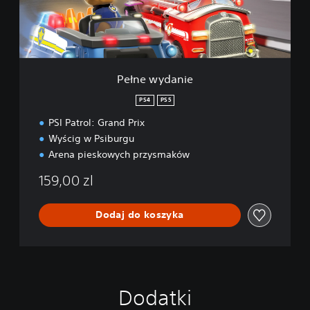
d
a
n
i
e
Pełne wydanie
PS4
PS5
PSI Patrol: Grand Prix
Wyścig w Psiburgu
Arena pieskowych przysmaków
159,00 zl
Dodaj do koszyka
Dodatki