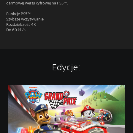
darmowej wersji cyfrowej na PS5™.
Funkcje PS5™
Szybsze wczytywanie
Rozdzielczość 4K
Do 60 kl./s
Edycje:
P
S
I
P
a
t
r
o