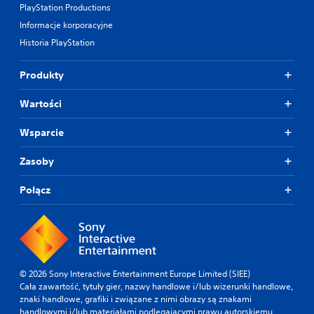
o
PlayStation Productions
r
Informacje korporacyjne
z
y
Historia PlayStation
s
t
Produkty
a
ć
z
Wartości
m
e
Wsparcie
n
u
Zasoby
w
g
r
Połącz
z
e
b
e
z
k
© 2026 Sony Interactive Entertainment Europe Limited (SIEE)
o
Cała zawartość, tytuły gier, nazwy handlowe i/lub wizerunki handlowe,
n
znaki handlowe, grafiki i związane z nimi obrazy są znakami
i
handlowymi i/lub materiałami podlegającymi prawu autorskiemu