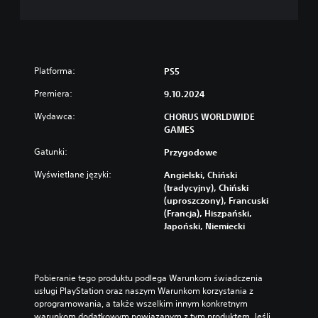
Platforma:
PS5
Premiera:
9.10.2024
Wydawca:
CHORUS WORLDWIDE
GAMES
Gatunki:
Przygodowe
Wyświetlane języki:
Angielski, Chiński
(tradycyjny), Chiński
(uproszczony), Francuski
(Francja), Hiszpański,
Japoński, Niemiecki
Pobieranie tego produktu podlega Warunkom świadczenia 
usługi PlayStation oraz naszym Warunkom korzystania z 
oprogramowania, a także wszelkim innym konkretnym 
warunkom dodatkowym powiązanym z tym produktem. Jeśli 