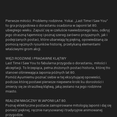
Pierwsze miłości. Problemy rodzinne. Yokai. „Last Time I Saw You”
to gra przygodowa o dorastaniu osadzona w Japonii lat 80.
ubiegłego wieku. Zapuść się w czeluście nawiedzonego lasu, odkryj
jego straszną tajemnicę i poznaj szereg zarówno przyjaznych, jak i
podejrzanych postaci, które ubarwiają tę piękną, opowiedzianą za
pomocą ręcznych rysunków historię, przetykaną elementami
właściwymi grom akcji.
WIĘZI RODZINNE I PRADAWNE KLĄTWY
Last Time I Saw You to fabularna przygoda o dorastaniu, miłości i
akceptacji. To krzepiąca, pełna złożonych postaci historia, której tło
stanowi olśniewająca Japonia późnych lat 80.
Pomóż Ayumiemu poznać siebie w tej ekscytującej opowieści,
podczas której postawi pierwsze niepewne kroki ku dorosłości i
zmierzy się ze straszliwą klątwą, jaką zesłano na jego rodzinne
miasto.
REALIZM MAGICZNY W JAPONII LAT 80.
Poznaj eklektyczne postacie zainspirowane mitologią Japonii i daj się
ponieść pięknej, ręcznie narysowanej i tradycyjnie animowanej
przygodzie.