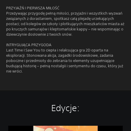
PRZYJAŹŃ I PIERWSZA MIŁOŚĆ
Przeżywając przygodę pełną miłości, przyjaźni i wszystkich wyzwań
związanych z dorastaniem, spotkasz całą plejadę urzekających
postaci; od kolegów ze szkoły i plotkujących mieszkańców miasta aż
po kruczych samurajów i kleptomańskie kappy – nie wspominając o
dziewczynie dosłownie z twoich snów.
INTRYGUJĄCA PRZYGODA
Last Time I Saw You to ciepła i relaksująca gra 2D oparta na
eksploracji. Stonowana akcja, zagadki środowiskowe, zadania
poboczne i przedmioty do zebrania to elementy uzupełniające
budującą historię – pełną nostalgii i sentymentu do czasu, który już
nie wróci.
Edycje:
L