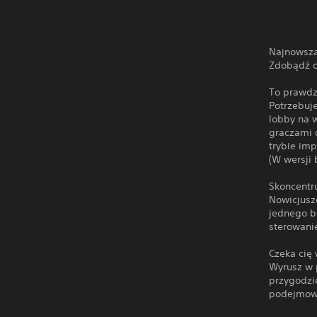
Najnowsza
Zdobądź c
To prawdz
Potrzebuj
lobby na 
graczami 
trybie im
(W wersji 
Skoncentru
Nowicjusz
jednego b
sterowani
Czeka cię
Wyrusz w p
przygodzi
podejmowa