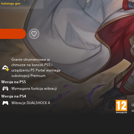
w katalogu gier
Granie strumieniowe w
chmurze na konsoli PS5 i
urządzeniu PS Portal wymaga
subskrypcji Premium
Wersja na PS5
Wymagana funkcja wibracji
Wersja na PS4
Wibracje DUALSHOCK 4
U
u