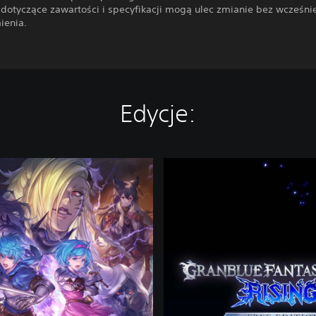
 dotyczące zawartości i specyfikacji mogą ulec zmianie bez wcześni
ienia.
Edycje:
F
r
e
e
E
d
i
t
i
o
n