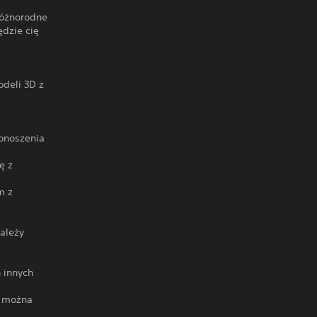
różnorodne
ędzie cię
odeli 3D z
ponoszenia
ę z
m z
ależy
 innych
e można