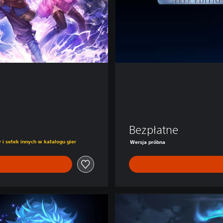
Bezpłatne
szącej 229,00 zl
 i setek innych w katalogu gier
Wersja próbna
D
e
l