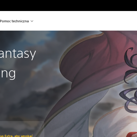
Pomoc techniczna
antasy
ing
iżkę z oryginalnej ceny wynoszącej 229,00 zl
us Extra, aby uzyskać