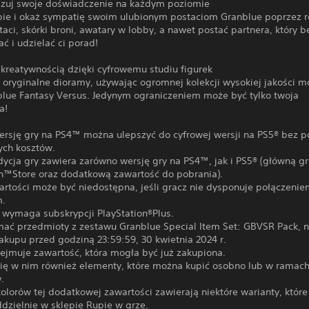
izuj swoje doświadczenie na każdym poziomie
bie i okaż sympatię swoim ulubionym postaciom Granblue poprzez 
taci, skórki broni, awatary w lobby, a nawet postać partnera, który b
 i udzielać ci porad!
 kreatywnością dzięki cyfrowemu studiu figurek
 oryginalne dioramy, używając ogromnej kolekcji wysokiej jakości m
nblue Fantasy Versus. Jedynym ograniczeniem może być tylko twoja
a!
ersję gry na PS4™ można ulepszyć do cyfrowej wersji na PS5® bez 
ch kosztów.
ycja gry zawiera zarówno wersję gry na PS4™, jak i PS5® (główną gr
on™Store oraz dodatkową zawartość do pobrania).
artości może być niedostępna, jeśli gracz nie dysponuje połączenie
m.
e wymaga subskrypcji PlayStation®Plus.
mać przedmioty z zestawu Granblue Special Item Set: GBVSR Pack, n
akupu przed godziną 23:59:59, 30 kwietnia 2024 r.
ejmuje zawartość, która mogła być już zakupiona.
się w nim również elementy, które można kupić osobno lub w ramach
.
olorów tej dodatkowej zawartości zawierają niektóre warianty, któr
dzielnie w sklepie Rupie w grze.