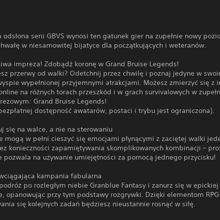
 odsłona serii GBVS wynosi ten gatunek gier na zupełnie nowy pozi
hwałę w niesamowitej bijatyce dla początkujących i weteranów.
iwa impreza! Zdobądź koronę w Grand Bruise Legends!
esz przerwy od walki? Odetchnij przez chwilę i poznaj jedyne w swo
wyspie wypełnionej przyjemnymi atrakcjami. Możesz zmierzyć się z 
online na różnych torach przeszkód i w grach survivalowych w zupe
prezowym: Grand Bruise Legends!
bezpłatnej dostępność awatarów, postaci i trybu jest ograniczona).
j się na walce, a nie na sterowaniu
e mogą w pełni cieszyć się emocjami płynącymi z zaciętej walki jed
ez konieczności zapamiętywania skomplikowanych kombinacji – pro
e pozwala na używanie umiejętności za pomocą jednego przycisku!
 wciągająca kampania fabularna
odróż po rozległym niebie Granblue Fantasy i zanurz się w epickiej
e, opanowując przy tym podstawy rozgrywki. Dzięki elementom RPG
nia się kolejnych zadań będziesz nieustannie rosnąć w siłę.