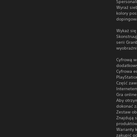
Spersonal
Wyraź sie
kolory pos
dopingować
Wykaż się
Skonstruuj
serii Gra
wyobraźni
Cyfrową w
dodatkowy
Cyfrowa ed
PlayStati
Część zaw
Internete
Gra onlin
Aby otrzy
dokonać z
Zestaw ob
Znajdują 
produktów
Warianty k
zakupić od