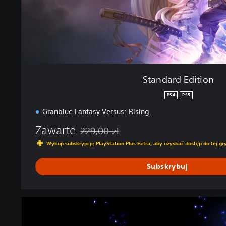
t
i
o
n
Standard Edition
PS4
PS5
Granblue Fantasy Versus: Rising.
Zawarte
229,00 zl
Zastosowano zniżkę z oryginalnej ceny wyno
Wykup subskrypcję PlayStation Plus Extra, aby uzyskać dostęp do tej gry
Subskrybuj
F
r
e