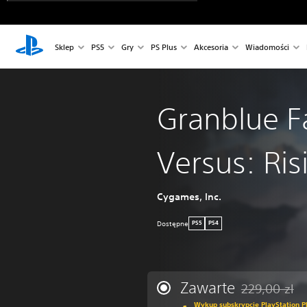
Sklep
PS5
Gry
PS Plus
Akcesoria
Wiadomości
Granblue F
Versus: Ris
Cygames, Inc.
Dostępne
PS5
PS4
Zawarte
229,00 zl
Zastosowano zn
Wykup subskrypcję PlayStation Pl