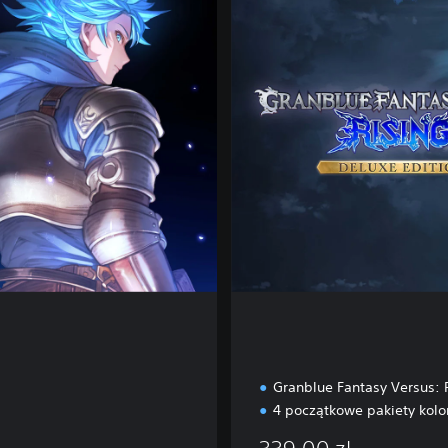
u
x
e
E
d
i
t
i
o
n
Granblue Fantasy Versus: 
4 początkowe pakiety kolo