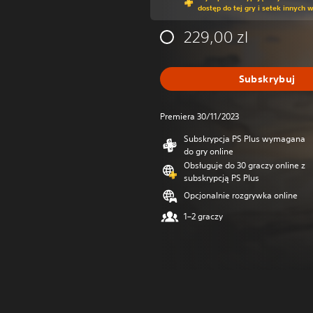
dostęp do tej gry i setek innych 
229,00 zl
Subskrybuj
Premiera 30/11/2023
Subskrypcja PS Plus wymagana
do gry online
Obsługuje do 30 graczy online z
subskrypcją PS Plus
Opcjonalnie rozgrywka online
1–2 graczy