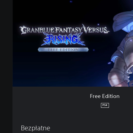
e
E
d
i
t
i
o
n
Free Edition
PS4
Bezpłatne