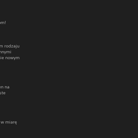
om!
im rodzaju
innymi
łnie nowym
en na
ste
 w miarę