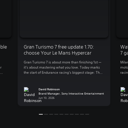
able
Gran Turismo 7 free update 1.70:
Wat
choose Your Le Mans Hypercar
7 g
Gran Turismo 7 is about more than finishing 1st —
Milan
r
it’s about mastering what you love. Today marks
moto
the start of Endurance racing’s biggest stage: The
raci
hp,
24-hour Le Mans race. To help players get into the
Worl
feeling, this game update drops a stacked grid of
Liri
modern legends, from the Ferrari 499P that
Duom
David Robinson
 […]
brought the Prancing […]
firs
Brand Manager, Sony Interactive Entertainment
Jun 10, 2026
open