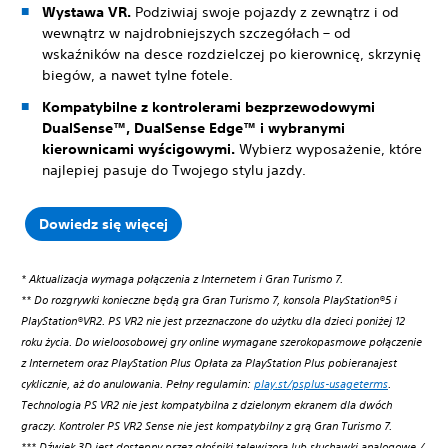
Wystawa VR.
Podziwiaj swoje pojazdy z zewnątrz i od
wewnątrz w najdrobniejszych szczegółach – od
wskaźników na desce rozdzielczej po kierownicę, skrzynię
biegów, a nawet tylne fotele.
Kompatybilne z kontrolerami bezprzewodowymi
DualSense™, DualSense Edge™ i wybranymi
kierownicami wyścigowymi.
Wybierz wyposażenie, które
najlepiej pasuje do Twojego stylu jazdy.
Dowiedz się więcej
* Aktualizacja wymaga połączenia z Internetem i Gran Turismo 7.
** Do rozgrywki konieczne będą gra Gran Turismo 7, konsola PlayStation®5 i
PlayStation®VR2. PS VR2 nie jest przeznaczone do użytku dla dzieci poniżej 12
roku życia. Do wieloosobowej gry online wymagane szerokopasmowe połączenie
z Internetem oraz PlayStation Plus Opłata za PlayStation Plus pobieranajest
cyklicznie, aż do anulowania. Pełny regulamin:
play.st/psplus-usageterms
.
Technologia PS VR2 nie jest kompatybilna z dzielonym ekranem dla dwóch
graczy. Kontroler PS VR2 Sense nie jest kompatybilny z grą Gran Turismo 7.
*** Dźwięk 3D jest dostępny przez głośniki telewizora lub słuchawki analogowe /