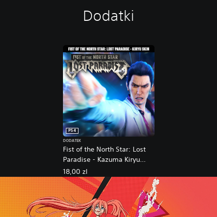
P
Dodatki
a
r
a
d
i
s
e
PS4
DODATEK
Fist of the North Star: Lost
Paradise - Kazuma Kiryu
Skin
18,00 zl