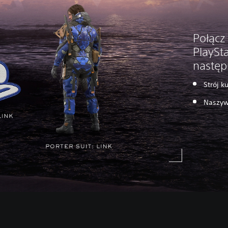
Połącz
PlaySt
następ
Strój k
Naszyw