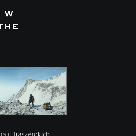
 w
the
a ultraszerokich