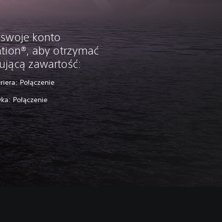
 swoje konto
ation®, aby otrzymać
ującą zawartość:
uriera: Połączenie
ka: Połączenie