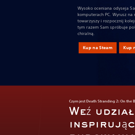
Wysoko oceniana odyseja Sa
komputerach PC. Wyrusz na 
towarzyszy i rozpocznij kole
tym razem Sam spróbuje połą
chiralną.
Kup na Steam
Kup 
Czym jest Death Stranding 2: On the 
Weź udział
inspirując