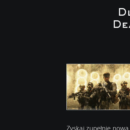
D
De
Zyskaj zupełnie nową