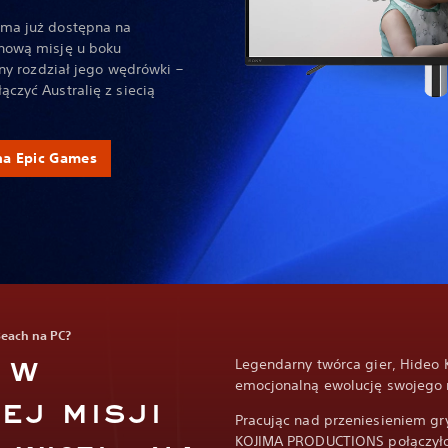
ma już dostępna na
nową misję u boku
jny rozdział jego wędrówki –
czyć Australię z siecią
na Epic Games
Beach na PC?
 w
Legendarny twórca gier, Hideo 
emocjonalną ewolucję swojego 
ej misji
Pracując nad przeniesieniem gr
KOJIMA PRODUCTIONS połączyło s