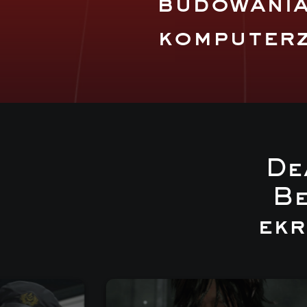
budowania 
komputerz
De
Be
ekr