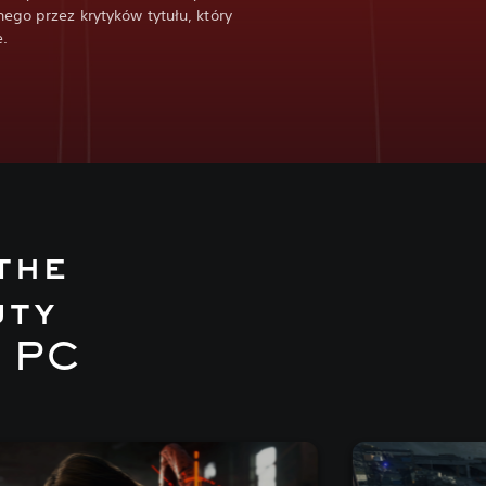
ego przez krytyków tytułu, który
e.
the
uty
a PC