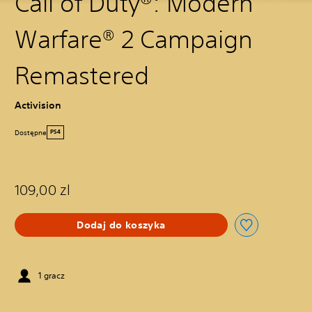
Call of Duty®: Modern
Warfare® 2 Campaign
Remastered
Activision
Dostępne
PS4
109,00 zl
Dodaj do koszyka
1 gracz