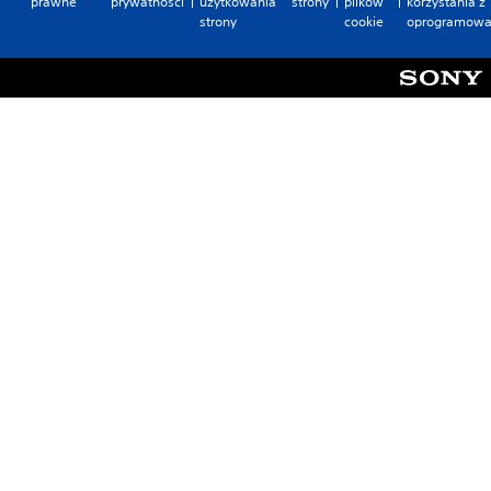
prawne
prywatności
użytkowania
strony
plików
korzystania z
strony
cookie
oprogramowa