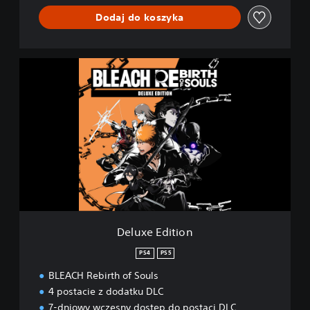
Dodaj do koszyka
D
e
l
u
x
e
E
d
i
t
i
o
n
Deluxe Edition
PS4
PS5
BLEACH Rebirth of Souls
4 postacie z dodatku DLC
7-dniowy wczesny dostęp do postaci DLC