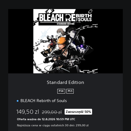
S
t
a
n
d
a
r
d
E
d
i
t
i
Standard Edition
o
n
PS4
PS5
BLEACH Rebirth of Souls
149,50 zl
299,00 zl
Zaoszczędź 50%
Zastosowano zniżkę z oryginalnej ceny wynosz
Oferta ważna do 12.8.2026 10:59 PM UTC
Najniższa cena w ciągu ostatnich 30 dni: 299,00 zl