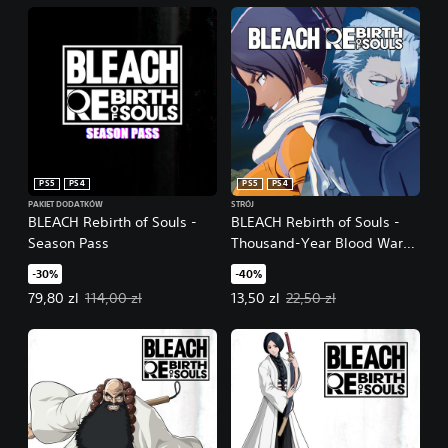
PS5
PS4
PS5
PS4
PAKIET DODATKÓW
STRÓJ
BLEACH Rebirth of Souls -
BLEACH Rebirth of Souls -
Season Pass
Thousand-Year Blood War
Toshiro Hitsugaya & Yoruichi
-30%
-40%
Shihoin Costume Set
Oferowana cena: 79,80 zl. Pierwotna cena: 114,00 zl.
Oferowana cena: 13,50 zl. Pierwot
79,80 zl
114,00 zl
13,50 zl
22,50 zl