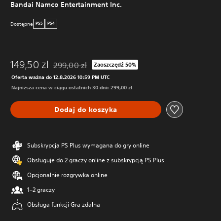
Bandai Namco Entertainment Inc.
Dostępne
PS5
PS4
149,50 zl
299,00 zl
Zaoszczędź 50%
Zastosowano zniżkę z oryginalnej ceny wynoszącej 
Oferta ważna do 12.8.2026 10:59 PM UTC
Najniższa cena w ciągu ostatnich 30 dni: 299,00 zl
Dodaj do koszyka
Subskrypcja PS Plus wymagana do gry online
Obsługuje do 2 graczy online z subskrypcją PS Plus
Opcjonalnie rozgrywka online
1–2 graczy
Obsługa funkcji Gra zdalna