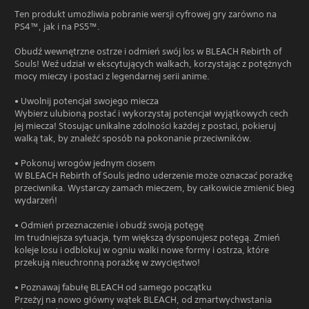
Ten produkt umożliwia pobranie wersji cyfrowej gry zarówno na
PS4™, jak i na PS5™.
Obudź wewnętrzne ostrze i odmień swój los w BLEACH Rebirth of
Souls! Weź udział w ekscytujących walkach, korzystając z potężnych
mocy mieczy i postaci z legendarnej serii anime.
• Uwolnij potencjał swojego miecza
Wybierz ulubioną postać i wykorzystaj potencjał wyjątkowych cech
jej miecza! Stosując unikalne zdolności każdej z postaci, pokieruj
walką tak, by znaleźć sposób na pokonanie przeciwników.
• Pokonuj wrogów jednym ciosem
W BLEACH Rebirth of Souls jedno uderzenie może oznaczać porażkę
przeciwnika. Wystarczy zamach mieczem, by całkowicie zmienić bieg
wydarzeń!
• Odmień przeznaczenie i obudź swoją potęgę
Im trudniejsza sytuacja, tym większą dysponujesz potęgą. Zmień
koleje losu i odblokuj w ogniu walki nowe formy i ostrza, które
przekują nieuchronną porażkę w zwycięstwo!
• Poznawaj fabułę BLEACH od samego początku
Przeżyj na nowo główny wątek BLEACH, od zmartwychwstania