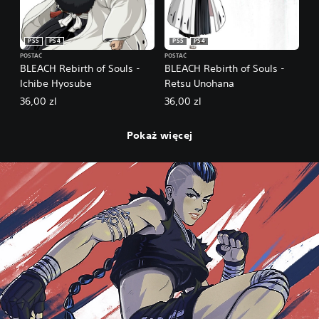
PS5
PS4
PS5
PS4
POSTAĆ
POSTAĆ
BLEACH Rebirth of Souls -
BLEACH Rebirth of Souls -
Ichibe Hyosube
Retsu Unohana
36,00 zl
36,00 zl
Pokaż więcej