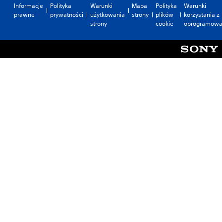
Informacje
Polityka
Warunki
Mapa
Polityka
Warunki
prawne
prywatności
użytkowania
strony
plików
korzystania z
strony
cookie
oprogramowa