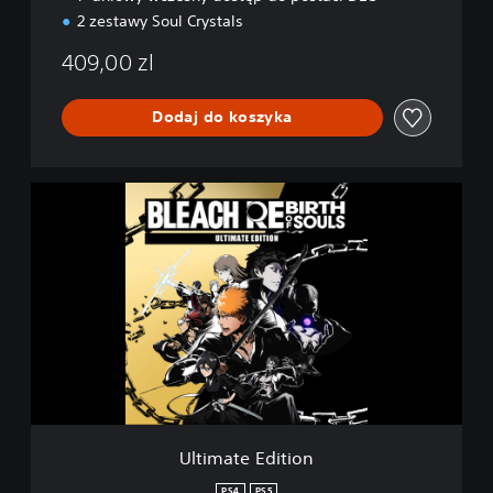
2 zestawy Soul Crystals
409,00 zl
Dodaj do koszyka
U
l
t
i
m
a
t
e
E
d
i
t
i
Ultimate Edition
o
n
PS4
PS5