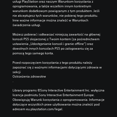
usługi PlayStation oraz naszym Warunkom korzystania z 
oprogramowania, a także wszelkim innym konkretnym 
warunkom dodatkowym powiązanym z tym produktem. Jeśli 
nie akceptujesz tych warunków, nie pobieraj tego produktu. 
Inne ważne informacje można znaleźć w Warunkach 
świadczenia usługi.
Możesz pobierać i odtwarzać niniejszą zawartość na głównej 
konsoli PS5 skojarzonej z Twoim kontem (za pośrednictwem 
ustawienia „Udostępnianie konsoli i granie offline”) oraz 
dowolnych innych konsolach PS5 po zalogowaniu się za 
pomocą tego samego konta.
Przed rozpoczęciem korzystania z tego produktu należy 
zapoznać się z ważnymi informacjami dotyczącymi zdrowia w 
sekcji 
Ostrzeżenia zdrowotne
.
Library programs ©Sony Interactive Entertainment Inc. wyłączna 
licencja podmiotu Sony Interactive Entertainment Europe. 
Obowiązują Warunki korzystania z oprogramowania. Informacje 
dotyczące wszystkich praw użytkowania można znaleźć pod 
adresem eu.playstation.com/legal.