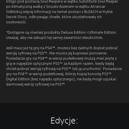
Ichigo pod postacią Soul Reapera w wątku Substitute Soul Reaper
po klimatyczną walkę z Sosuke Aizenem w wątku Arrancar.
Odblokuj więcej informacji na temat postaci z BLEACH w trybie
Secret Story, odkrywając chwile, które ukształtowały ich
osobowość.
*Dostępne są również produkty Deluxe Edition i Ultimate Edition.
Uważaj, aby nie zakupić tej samej zawartości dwukrotnie.
Jeśli masz już tę grę na PS4™, możesz bez żadnych dopłat pobrać
wersję cyfrową na PS5™. Nie musisz jej kupować ponownie.
Posiadacze gry na PS4™ w wersji pudełkowej muszą mieć płytę z
grą w napędzie optycznym PS5™ za każdym razem, kiedy będą
chcieli pobrać wersję cyfrową na PS5™ lub ją uruchomić. Posiadacze
gry na PS4™ w wersji pudełkowej, którzy kupią konsolę PS5™
Digital Edition (bez napędu optycznego), nie będą mogli uzyskać
darmowej wersji cyfrowej na PS5™.
Edycje: