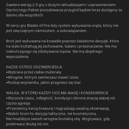
Zawiera wersję 2.0 gry z dużymi aktualizacjami i usprawnieniami.
Oprócz tego Pakiet poszukiwacza przygód będzie teraz dostępny za
darmo dla wszystkich.
W sercu gry Blades of Fire leży system wykuwania oręża, który nie
jest zwyczajnym rzemiosłem, a zobowiązaniem.
Broń jest wykuwana na kowadle poprzez świadome decyzje, które
na stałe kształtują jej zachowanie, balans i przeznaczenie. Nie ma
niekończącego się zdobywania łupów. Nie ma zbędnego
wyposażenia.
KAŻDE OSTRZE ODZWIERCIEDLA:
•Wybrane przez ciebie materiały.
•Wrogów, którym zamierzasz stawić czoła.
•Rodzaj wojownika, jakim pragniesz się stać.
WALKA, W KTÓREJ KAŻDY CIOS MA WAGĘ I KONSEKWENCJE
•Wyczucie czasu, odległość, kondycja i obrona znaczą więcej niż
czysta agresja.
•Przeciwnicy karzą brawurę i nagradzają uważną obserwację.
•Wybór broni to decyzja taktyczna, nie kosmetyczna.
Nie miażdżysz swoich wrogów brutalną siłą. Wygrywasz, gdy
przetrwasz dłużej niż oni.