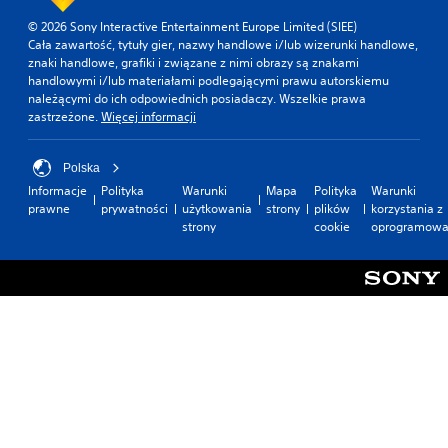
© 2026 Sony Interactive Entertainment Europe Limited (SIEE)
Cała zawartość, tytuły gier, nazwy handlowe i/lub wizerunki handlowe,
znaki handlowe, grafiki i związane z nimi obrazy są znakami
handlowymi i/lub materiałami podlegającymi prawu autorskiemu
należącymi do ich odpowiednich posiadaczy. Wszelkie prawa
zastrzeżone.
Więcej informacji
Polska
Informacje
Polityka
Warunki
Mapa
Polityka
Warunki
prawne
prywatności
użytkowania
strony
plików
korzystania z
strony
cookie
oprogramowa