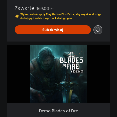
Zawarte
169,00 zl
Zastosowano zniżkę z oryginalnej ceny wynoszą
Wykup subskrypcję PlayStation Plus Extra, aby uzyskać dostęp
do tej gry i setek innych w katalogu gier
Subskrybuj
D
e
m
o
B
l
a
d
e
s
o
f
F
Demo Blades of Fire
i