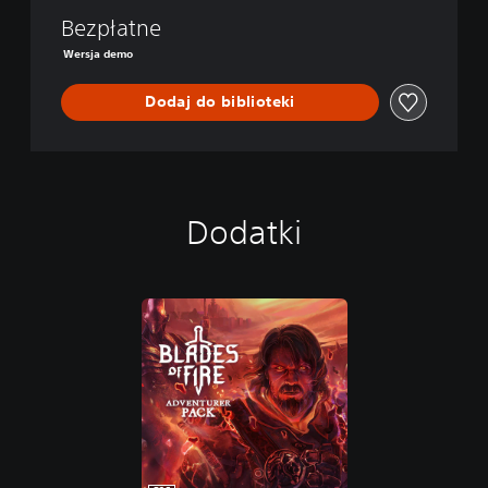
r
e
Bezpłatne
Wersja demo
Dodaj do biblioteki
Dodatki