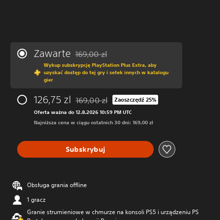
Zawarte
169,00 zl
Zastosowano zniżkę z oryginalnej ceny wynos
Wykup subskrypcję PlayStation Plus Extra, aby
uzyskać dostęp do tej gry i setek innych w katalogu
gier
126,75 zl
169,00 zl
Zaoszczędź 25%
Zastosowano zniżkę z oryginalnej ceny wynos
Oferta ważna do 12.8.2026 10:59 PM UTC
Najniższa cena w ciągu ostatnich 30 dni: 169,00 zl
Subskrybuj
Obsługa grania offline
1 gracz
Granie strumieniowe w chmurze na konsoli PS5 i urządzeniu PS