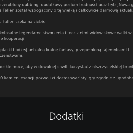
przerobiony dubbing, dodatkowy poziom trudności oraz tryb „Nowa g
s Fallen został wzbogacony o tę wielką i całkowicie darmową aktuali
s Fallen czeka na ciebie
 kolosalne legendarne stworzenia i tocz z nimi widowiskowe walki w
ie kooperacji.
 piaski i odkryj unikalną krainę fantasy, przepełnioną tajemnicami i
czeństwami.
boskie moce, aby w dowolnej chwili korzystać z niszczycielskiej broni
70 kamieni esencji pozwoli ci dostosować styl gry zgodnie z upodob
Dodatki