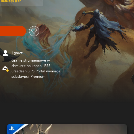
w katalogu gier
1 gracz
Granie strumieniowe w
chmurze na konsoli PS5 i
urządzeniu PS Portal wymaga
subskrypcji Premium