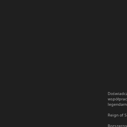
Doświadcz 
współprac
legendarn
Reign of S
Rozszerzo