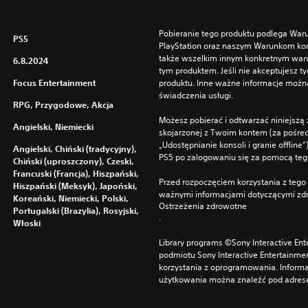
Pobieranie tego produktu podlega War
PS5
PlayStation oraz naszym Warunkom kor
także wszelkim innym konkretnym wa
6.8.2024
tym produktem. Jeśli nie akceptujesz ty
Focus Entertainment
produktu. Inne ważne informacje możn
świadczenia usługi.
RPG, Przygodowe, Akcja
Możesz pobierać i odtwarzać niniejszą 
Angielski, Niemiecki
skojarzonej z Twoim kontem (za pośre
„Udostępnianie konsoli i granie offline
Angielski, Chiński (tradycyjny),
PS5 po zalogowaniu się za pomocą te
Chiński (uproszczony), Czeski,
Francuski (Francja), Hiszpański,
Przed rozpoczęciem korzystania z tego 
Hiszpański (Meksyk), Japoński,
ważnymi informacjami dotyczącymi zdr
Koreański, Niemiecki, Polski,
Ostrzeżenia zdrowotne
Portugalski (Brazylia), Rosyjski,
.
Włoski
Library programs ©Sony Interactive Ente
podmiotu Sony Interactive Entertainme
korzystania z oprogramowania. Informa
użytkowania można znaleźć pod adrese