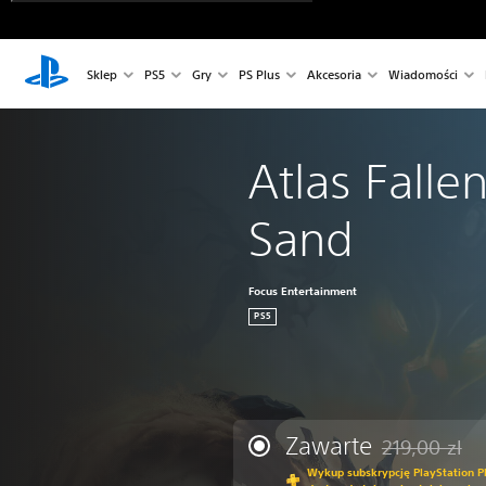
Sklep
PS5
Gry
PS Plus
Akcesoria
Wiadomości
Atlas Fallen
Sand
Focus Entertainment
PS5
Zawarte
219,00 zl
Zastosowano zn
Wykup subskrypcję PlayStation Pl