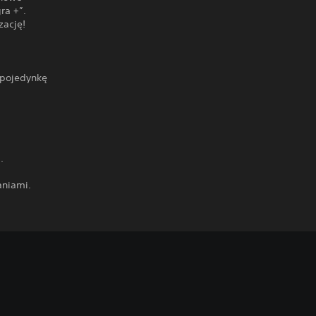
ra +”.
zację!
 pojedynkę
.
aniami.