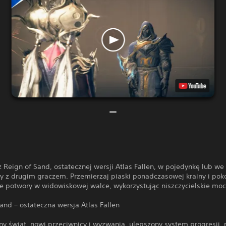
Reign of Sand, ostatecznej wersji Atlas Fallen, w pojedynkę lub we
y z drugim graczem. Przemierzaj piaski ponadczasowej krainy i pok
e potwory w widowiskowej walce, wykorzystując niszczycielskie moc
and – ostateczna wersja Atlas Fallen
ny świat, nowi przeciwnicy i wyzwania, ulepszony system progresji,