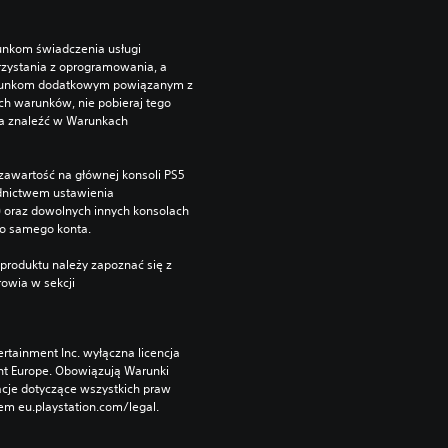
unkom świadczenia usługi 
zystania z oprogramowania, a 
runkom dodatkowym powiązanym z 
ch warunków, nie pobieraj tego 
a znaleźć w Warunkach 
zawartość na głównej konsoli PS5 
dnictwem ustawienia 
”) oraz dowolnych innych konsolach 
go samego konta.
produktu należy zapoznać się z 
owia w sekcji 
rtainment Inc. wyłączna licencja 
nt Europe. Obowiązują Warunki 
cje dotyczące wszystkich praw 
m eu.playstation.com/legal.