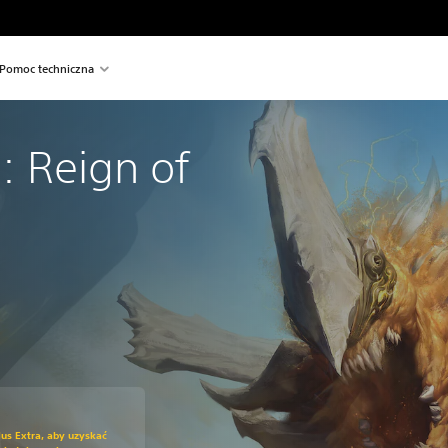
Pomoc techniczna
: Reign of 
iżkę z oryginalnej ceny wynoszącej 219,00 zl
us Extra, aby uzyskać