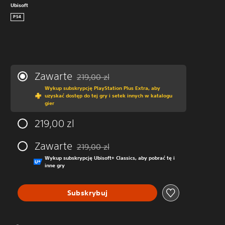
Ubisoft
PS4
Zawarte
219,00 zl
Zastosowano zniżkę z oryginalnej ceny wynos
Wykup subskrypcję PlayStation Plus Extra, aby
uzyskać dostęp do tej gry i setek innych w katalogu
gier
219,00 zl
Zawarte
219,00 zl
Zastosowano zniżkę z oryginalnej ceny wynos
Wykup subskrypcję Ubisoft+ Classics, aby pobrać tę i
inne gry
Subskrybuj