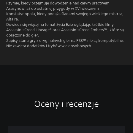
Rzymie, kiedy przejmuje dowodzenie nad całym Bractwem
Asasynów, aż do ostatniej przygody w XVI wiecznym
Konstatynopolu, kiedy podąża śladami swojego wielkiego mistrza,
Altaira.
Dowiedz się więcej na temat życia Ezio oglądając krótkie filmy
Assassin’sCreed Lineage® oraz Assassin’sCreed Embers™, które są
dołączone do gier.
Zapisy stanu gry z oryginalnych gier na PS3™ nie są kompatybilne.
Nie zawiera dodatków i trybów wieloosobowych.
Oceny i recenzje