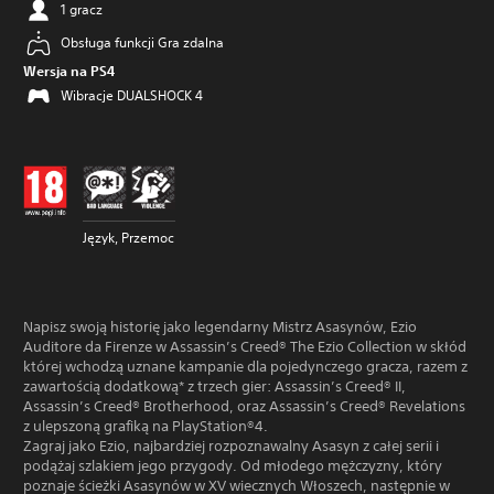
1 gracz
Obsługa funkcji Gra zdalna
Wersja na PS4
Wibracje DUALSHOCK 4
Język, Przemoc
Napisz swoją historię jako legendarny Mistrz Asasynów, Ezio
Auditore da Firenze w Assassin’s Creed® The Ezio Collection w skłód
której wchodzą uznane kampanie dla pojedynczego gracza, razem z
zawartością dodatkową* z trzech gier: Assassin’s Creed® II,
Assassin’s Creed® Brotherhood, oraz Assassin’s Creed® Revelations
z ulepszoną grafiką na PlayStation®4.
Zagraj jako Ezio, najbardziej rozpoznawalny Asasyn z całej serii i
podążaj szlakiem jego przygody. Od młodego mężczyzny, który
poznaje ścieżki Asasynów w XV wiecznych Włoszech, następnie w