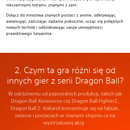
nikczemnymi łotrami, znanymi z serii.
Dołącz do mnóstwa znanych postaci z anime, odkrywając,
awansując, zaliczając zadania poboczne, ucząc się potężnych
nowych technik i odblokowując swoje umiejętności
prawdziwego Saiyanina.
2. Czym ta gra różni się od
innych gier z serii Dragon Ball?
W odróżnieniu od poprzednich produkcji, takich jak
Dragon Ball Xenoverse czy Dragon Ball FighterZ,
Dragon Ball Z: Kakarot koncentruje się na fabule,
świecie i postaciach w równym stopniu co na
wystrzałowej akcji.