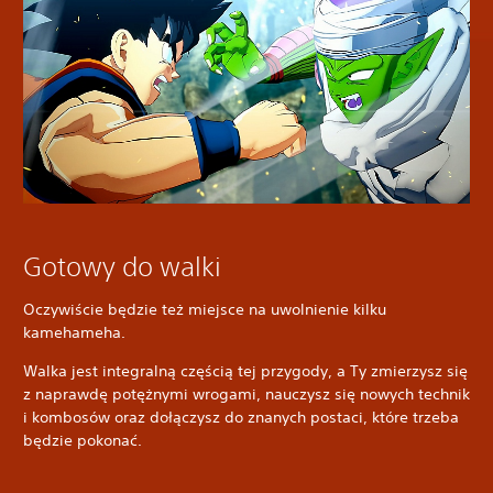
Gotowy do walki
Oczywiście będzie też miejsce na uwolnienie kilku
kamehameha.
Walka jest integralną częścią tej przygody, a Ty zmierzysz się
z naprawdę potężnymi wrogami, nauczysz się nowych technik
i kombosów oraz dołączysz do znanych postaci, które trzeba
będzie pokonać.