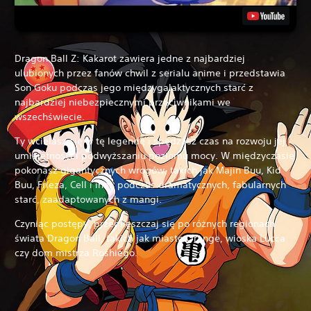
Dragon Ball Z: Kakarot zawiera jedne z najbardziej
ulubionych przez fanów chwil z serialu anime i przedstawia
Son Goku podczas jego międzygalaktycznych starć z
najbardziej niebezpiecznymi przeciwnikami we
wszechświecie.
Ty wcielasz się w tę legendę i spędzasz czas na rozwoju jej
umiejętności i podwyższaniu poziomu mocy. W międzyczasie
pokonasz gigantycznych wrogów, takich jak Majin Buu, Kid
Buu, Frieza, Cell i inni, podczas dramatycznych, fabularnych
starć, zaadaptowanych z mangi.
Czyniąc postępy, przemieszczaj się po różnych regionach
świata Dragon Ball, takich jak miasto Orange, wioska Lucca
czy dom mistrza Roshiego.