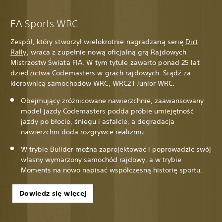
EA Sports WRC
Zespół, który stworzył wielokrotnie nagradzaną serię
Dirt
Rally
, wraca z zupełnie nową oficjalną grą Rajdowych
Mistrzostw Świata FIA. W tym tytule zawarto ponad 25 lat
dziedzictwa Codemasters w grach rajdowych. Siądź za
kierownicą samochodów WRC, WRC2 i Junior WRC.
Obejmujący zróżnicowane nawierzchnie, zaawansowany
model jazdy Codemasters podda próbie umiejętność
jazdy po błocie, śniegu i asfalcie, a degradacja
nawierzchni doda rozgrywce realizmu.
W trybie Builder można zaprojektować i poprowadzić swój
własny wymarzony samochód rajdowy, a w trybie
Moments na nowo napisać współczesną historię sportu.
Dowiedz się więcej