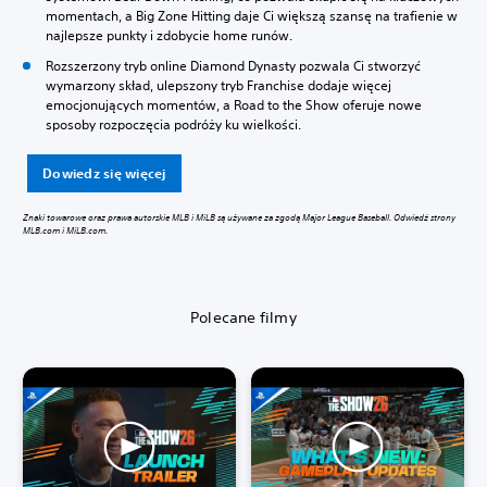
momentach, a Big Zone Hitting daje Ci większą szansę na trafienie w
najlepsze punkty i zdobycie home runów.
Rozszerzony tryb online Diamond Dynasty pozwala Ci stworzyć
wymarzony skład, ulepszony tryb Franchise dodaje więcej
emocjonujących momentów, a Road to the Show oferuje nowe
sposoby rozpoczęcia podróży ku wielkości.
Dowiedz się więcej
Znaki towarowe oraz prawa autorskie MLB i MiLB są używane za zgodą Major League Baseball. Odwiedź strony
MLB.com i MiLB.com.
Polecane filmy