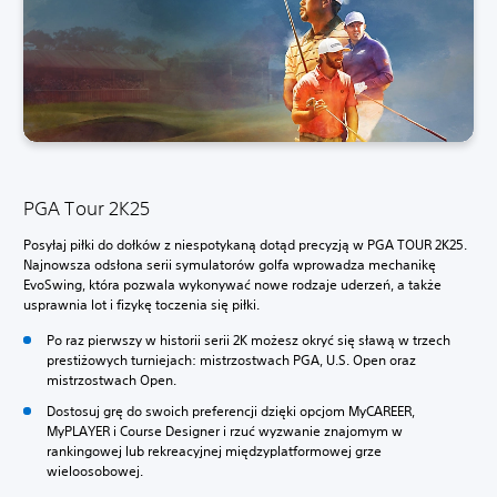
PGA Tour 2K25
Posyłaj piłki do dołków z niespotykaną dotąd precyzją w PGA TOUR 2K25.
Najnowsza odsłona serii symulatorów golfa wprowadza mechanikę
EvoSwing, która pozwala wykonywać nowe rodzaje uderzeń, a także
usprawnia lot i fizykę toczenia się piłki.
Po raz pierwszy w historii serii 2K możesz okryć się sławą w trzech
prestiżowych turniejach: mistrzostwach PGA, U.S. Open oraz
mistrzostwach Open.
Dostosuj grę do swoich preferencji dzięki opcjom MyCAREER,
MyPLAYER i Course Designer i rzuć wyzwanie znajomym w
rankingowej lub rekreacyjnej międzyplatformowej grze
wieloosobowej.