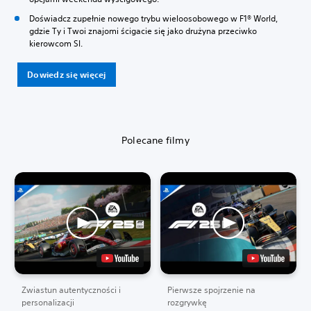
Doświadcz zupełnie nowego trybu wieloosobowego w F1® World,
gdzie Ty i Twoi znajomi ścigacie się jako drużyna przeciwko
kierowcom SI.
Dowiedz się więcej
Polecane filmy
Zwiastun autentyczności i
Pierwsze spojrzenie na
personalizacji
rozgrywkę