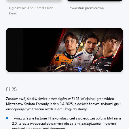
Ogłoszenie The Shred's Not
Zwiastun premierowy
Dead
F1 25
Zostaw swój ślad w świecie wyścigów w F1 25, oficjalnej grze wideo
Mistrzostw Świata Formuły Jeden FIA 2025, z odświeżonymi trybami gry i
emocjonującym trzecim rozdziałem Drogi do sławy.
Twórz własne historie F1 jako właściciel swojego zespołu w MyTeam
2.0, teraz z wyspecjalizowanymi obszarami zarządzania i nowymi
opcjami weekendu wyścigowego.