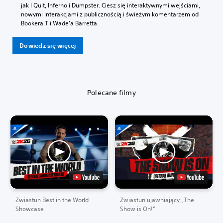
jak I Quit, Inferno i Dumpster. Ciesz się interaktywnymi wejściami,
nowymi interakcjami z publicznością i świeżym komentarzem od
Bookera T i Wade'a Barretta.
Dowiedz się więcej
Polecane filmy
Zwiastun Best in the World
Zwiastun ujawniający „The
Showcase
Show is On!”