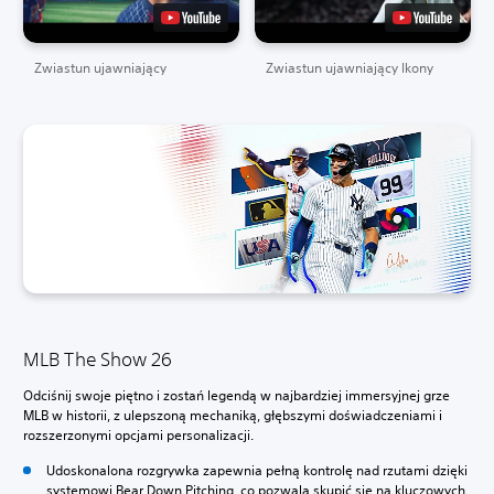
Zwiastun ujawniający
Zwiastun ujawniający Ikony
MLB The Show 26
Odciśnij swoje piętno i zostań legendą w najbardziej immersyjnej grze
MLB w historii, z ulepszoną mechaniką, głębszymi doświadczeniami i
rozszerzonymi opcjami personalizacji.
Udoskonalona rozgrywka zapewnia pełną kontrolę nad rzutami dzięki
systemowi Bear Down Pitching, co pozwala skupić się na kluczowych