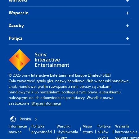
Wartości
Wsparcie
Zasoby
Połącz
© 2026 Sony Interactive Entertainment Europe Limited (SIEE)
Cała zawartość, tytuły gier, nazwy handlowe i/lub wizerunki handlowe,
znaki handlowe, grafiki i związane z nimi obrazy są znakami
handlowymi i/lub materiałami podlegającymi prawu autorskiemu
należącymi do ich odpowiednich posiadaczy. Wszelkie prawa
zastrzeżone.
Więcej informacji
Polska
Informacje
Polityka
Warunki
Mapa
Polityka
Warunki
prawne
prywatności
użytkowania
strony
plików
korzystania z
strony
cookie
oprogramowa