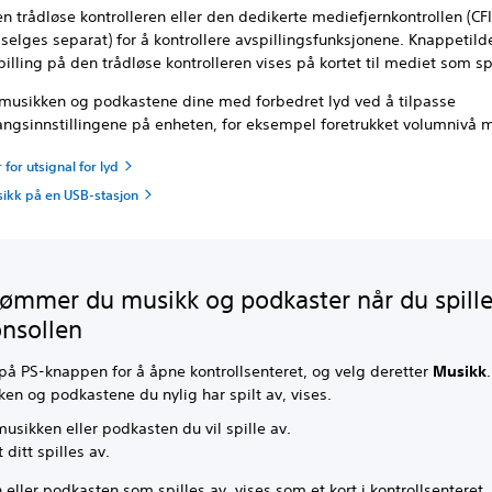
n trådløse kontrolleren eller den dedikerte mediefjernkontrollen (C
 selges separat) for å kontrollere avspillingsfunksjonene. Knappetil
pilling på den trådløse kontrolleren vises på kortet til mediet som sp
il musikken og podkastene dine med forbedret lyd ved å tilpasse
angsinnstillingene på enheten, for eksempel foretrukket volumnivå
r for utsignal for lyd
usikk på en USB-stasjon
trømmer du musikk og podkaster når du spille
onsollen
 på PS-knappen for å åpne kontrollsenteret, og velg deretter
Musikk
.
en og podkastene du nylig har spilt av, vises.
usikken eller podkasten du vil spille av.
 ditt spilles av.
eller podkasten som spilles av, vises som et kort i kontrollsenteret.