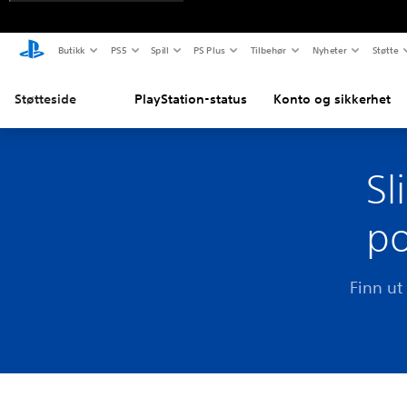
Butikk
PS5
Spill
PS Plus
Tilbehør
Nyheter
Støtte
Støtteside
PlayStation-status
Konto og sikkerhet
Sl
po
Finn ut