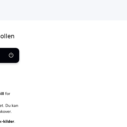
ollen
ill
for
et. Du kan
akover.
-kilder
.