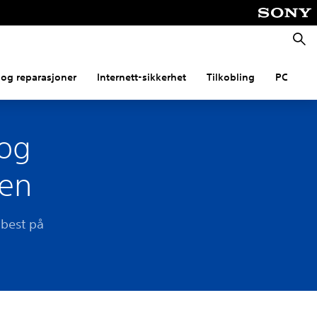
Søk
og reparasjoner
Internett-sikkerhet
Tilkobling
PC
 og
len
 best på