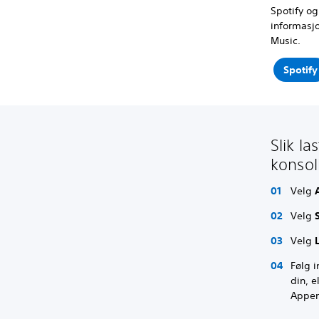
Spotify og
informasjo
Music.
Spotify
Slik l
konsol
Velg
Velg
Velg
Følg 
din, e
Appen