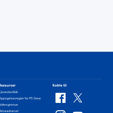
Ressurser
Koble til
Tjenestevilkår
Oppsigelsesregler for PS Store
Aldersgrenser
Helseadvarsel