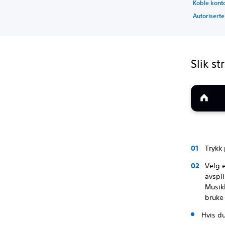
Koble kont
Autorisert
Slik s
Trykk
Velg e
avspil
Musikk
bruke
Hvis d