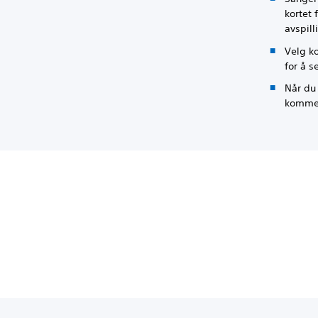
kortet 
avspill
Velg k
for å s
Når du 
komme t