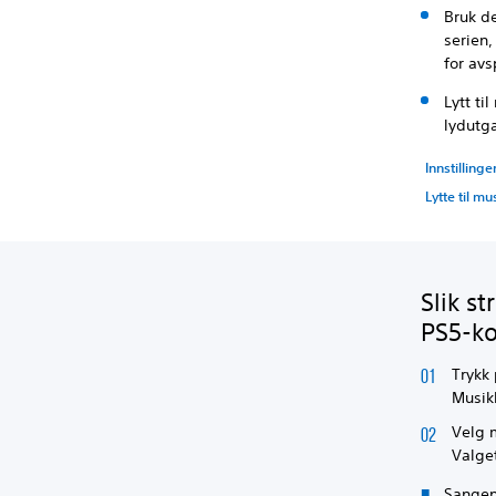
Bruk de
serien,
for avs
Lytt t
lydutg
Innstillinge
Lytte til m
Slik s
PS5-k
Trykk
Musikk
Velg m
Valget
Sangen 