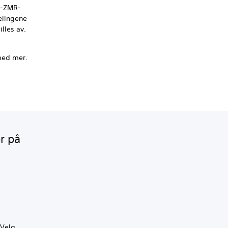
FI-ZMR-
delingene
illes av.
 med mer.
r på
 Velg