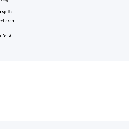
u spilte.
rolleren
r for å