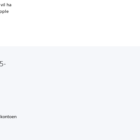
vil ha
Apple
5-
-kontoen