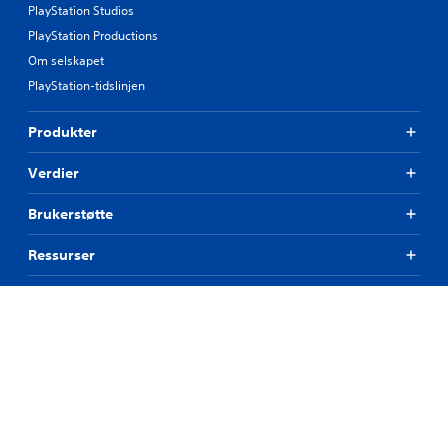
PlayStation Studios
PlayStation Productions
Om selskapet
PlayStation-tidslinjen
Produkter
Verdier
Brukerstøtte
Ressurser
Koble til
© 2026 Sony Interactive Entertainment Europe Limited (SIEE)
Alt av innhold, spilltitler, handelsnavn og/eller særpreg, varemerker,