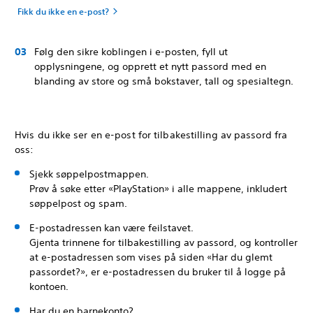
Fikk du ikke en e-post?
Følg den sikre koblingen i e-posten, fyll ut
opplysningene, og opprett et nytt passord med en
blanding av store og små bokstaver, tall og spesialtegn.
Hvis du ikke ser en e-post for tilbakestilling av passord fra
oss:
Sjekk søppelpostmappen.
Prøv å søke etter «PlayStation» i alle mappene, inkludert
søppelpost og spam.
E-postadressen kan være feilstavet.
Gjenta trinnene for tilbakestilling av passord, og kontroller
at e-postadressen som vises på siden «Har du glemt
passordet?», er e-postadressen du bruker til å logge på
kontoen.
Har du en barnekonto?