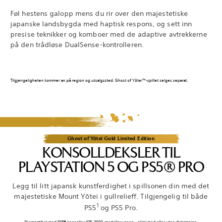
Føl hestens galopp mens du rir over den majestetiske
japanske landsbygda med haptisk respons, og sett inn
presise teknikker og komboer med de adaptive avtrekkerne
på den trådløse DualSense-kontrolleren.
Tilgjengeligheten kommer an på region og utsalgssted. Ghost of Yōtei™-spillet selges separat.
Ghost of Yōtei Gold Limited Edition
KONSOLLDEKSLER TIL
PLAYSTATION 5 OG PS5® PRO
Legg til litt japansk kunstferdighet i spillsonen din med det
majestetiske Mount Yōtei i gullrelieff. Tilgjengelig til både
1
PS5
og PS5 Pro.