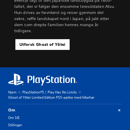
eventyr lagt til den japanske landsbygda på 1600-
tallet, der vi følger den ensomme leiesoldaten Atsu.
Hun drives av hevntørst og reiser gjennom det
vakre, røffe landskapet nord i Japan, på jakt etter
dem som drepte familien hennes mange år
tidligere.
Utforsk Ghost of Yōtei
Hjem
PlayStation®5 | Play Has No Limits
Ghost of Yōtei Limited Edition PS5-pakke med tilbehør
Om
Om SIE
Stillinger