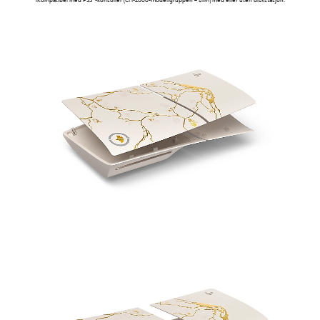
1Kompatibel med PS5®-konsoller (CFI-2000-modellgruppen – slim) med eller uten diskstasjon.