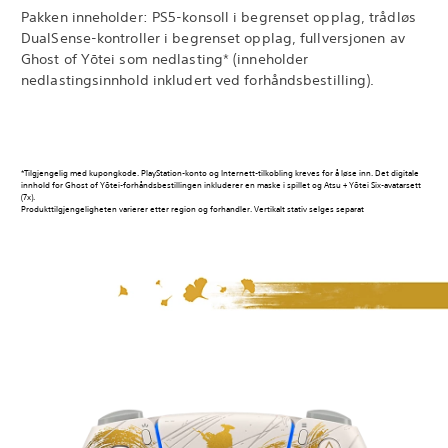
Pakken inneholder: PS5-konsoll i begrenset opplag, trådløs
DualSense-kontroller i begrenset opplag, fullversjonen av
Ghost of Yōtei som nedlasting* (inneholder
nedlastingsinnhold inkludert ved forhåndsbestilling).
*Tilgjengelig med kupongkode. PlayStation-konto og Internett-tilkobling kreves for å løse inn. Det digitale
innhold for Ghost of Yōtei-forhåndsbestillingen inkluderer en maske i spillet og Atsu + Yōtei Six-avatarsett
(7x).
Produkttilgjengeligheten varierer etter region og forhandler. Vertikalt stativ selges separat