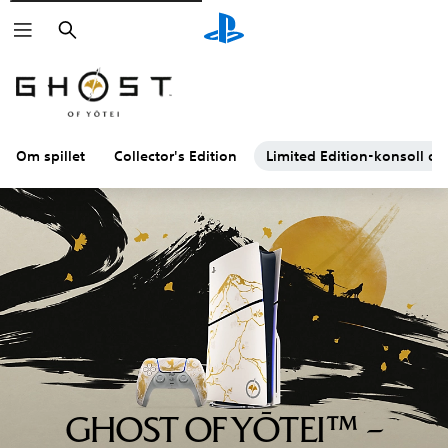
Søk
Om spillet
Collector's Edition
Limited Edition-konsoll og
GHOST OF YŌTEI™ –