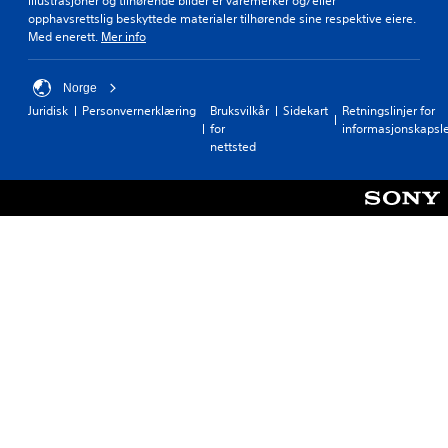
illustrasjoner og tilhørende bilder er varemerker og/eller
opphavsrettslig beskyttede materialer tilhørende sine respektive eiere.
Med enerett.
Mer info
Norge
Juridisk
Personvernerklæring
Bruksvilkår
Sidekart
Retningslinjer for
for
informasjonskapsl
nettsted