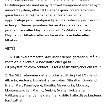
som forårsakes av mangler i materialer eller utførelse.
Erstatningen blir med en ny renovert komponent eller et nytt
renovert system, etter SIEEs eget skjønn, og erstatningen
garanteres i 3 (tre) måneder eller resten av SIEEs
opprinnelige produsentgarantiperiode, avhengig av hva som
er lengst. Denne garantien dekker ikke dataene dine
programvare eller PlayStation-spill PlayStation-enheter
PlayStation-tilbehør eller andre eksterne enheter eller
tilbehør
VIKTIG
1. Hvis du skal fremsette krav under denne garantien, må du
kontakte din lokale kundestøtte eller gå til
eu.playstation.com/contact-us for å få instruksjoner om retur.
2. Når SIEE returnerer dette produktet til deg i et EØS-land,
Albania, Andorra, Bosnia-Hercegovina, Gibraltar, Grønland,
Isle of Man, Kanaløyene, Kroatia, Makedonia, Monaco,
Montenegro, San Marino, Serbia, Sveits, Tyrkia eller
Vatikanstaten, er denne garantien gyldig i alle disse landene,
forutsatt at