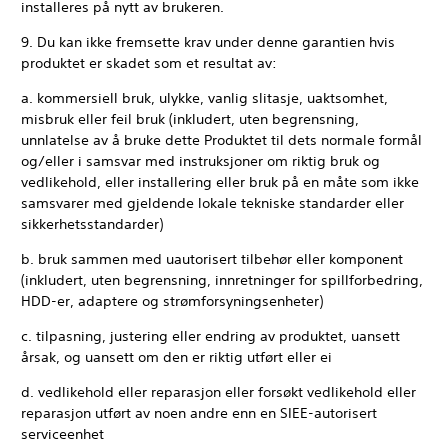
installeres på nytt av brukeren.
9. Du kan ikke fremsette krav under denne garantien hvis
produktet er skadet som et resultat av:
a. kommersiell bruk, ulykke, vanlig slitasje, uaktsomhet,
misbruk eller feil bruk (inkludert, uten begrensning,
unnlatelse av å bruke dette Produktet til dets normale formål
og/eller i samsvar med instruksjoner om riktig bruk og
vedlikehold, eller installering eller bruk på en måte som ikke
samsvarer med gjeldende lokale tekniske standarder eller
sikkerhetsstandarder)
b. bruk sammen med uautorisert tilbehør eller komponent
(inkludert, uten begrensning, innretninger for spillforbedring,
HDD-er, adaptere og strømforsyningsenheter)
c. tilpasning, justering eller endring av produktet, uansett
årsak, og uansett om den er riktig utført eller ei
d. vedlikehold eller reparasjon eller forsøkt vedlikehold eller
reparasjon utført av noen andre enn en SIEE-autorisert
serviceenhet