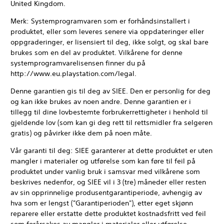
United Kingdom.
Merk: Systemprogramvaren som er forhåndsinstallert i
produktet, eller som leveres senere via oppdateringer eller
oppgraderinger, er lisensiert til deg, ikke solgt, og skal bare
brukes som en del av produktet. Vilkårene for denne
systemprogramvarelisensen finner du på
http://www.eu.playstation.com/legal.
Denne garantien gis til deg av SIEE. Den er personlig for deg
og kan ikke brukes av noen andre. Denne garantien er i
tillegg til dine lovbestemte forbrukerrettigheter i henhold til
gjeldende lov (som kan gi deg rett til rettsmidler fra selgeren
gratis) og påvirker ikke dem på noen måte.
Vår garanti til deg: SIEE garanterer at dette produktet er uten
mangler i materialer og utførelse som kan føre til feil på
produktet under vanlig bruk i samsvar med vilkårene som
beskrives nedenfor, og SIEE vil i 3 (tre) måneder eller resten
av sin opprinnelige produsentgarantiperiode, avhengig av
hva som er lengst ("Garantiperioden"), etter eget skjønn
reparere eller erstatte dette produktet kostnadsfritt ved feil