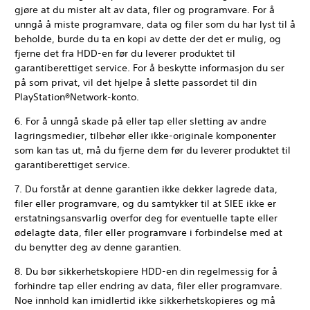
gjøre at du mister alt av data, filer og programvare. For å
unngå å miste programvare, data og filer som du har lyst til å
beholde, burde du ta en kopi av dette der det er mulig, og
fjerne det fra HDD-en før du leverer produktet til
garantiberettiget service. For å beskytte informasjon du ser
på som privat, vil det hjelpe å slette passordet til din
PlayStation®Network-konto.
6. For å unngå skade på eller tap eller sletting av andre
lagringsmedier, tilbehør eller ikke-originale komponenter
som kan tas ut, må du fjerne dem før du leverer produktet til
garantiberettiget service.
7. Du forstår at denne garantien ikke dekker lagrede data,
filer eller programvare, og du samtykker til at SIEE ikke er
erstatningsansvarlig overfor deg for eventuelle tapte eller
ødelagte data, filer eller programvare i forbindelse med at
du benytter deg av denne garantien.
8. Du bør sikkerhetskopiere HDD-en din regelmessig for å
forhindre tap eller endring av data, filer eller programvare.
Noe innhold kan imidlertid ikke sikkerhetskopieres og må