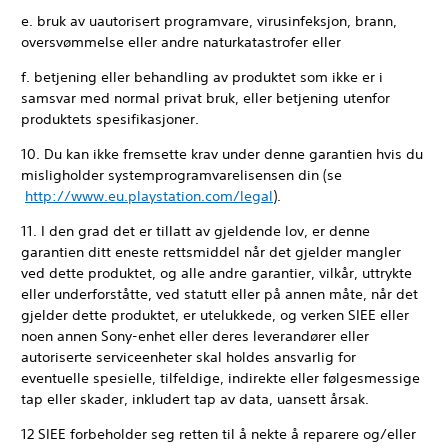
e. bruk av uautorisert programvare, virusinfeksjon, brann,
oversvømmelse eller andre naturkatastrofer eller
f. betjening eller behandling av produktet som ikke er i
samsvar med normal privat bruk, eller betjening utenfor
produktets spesifikasjoner.
10. Du kan ikke fremsette krav under denne garantien hvis du
misligholder systemprogramvarelisensen din (se
http://www.eu.playstation.com/legal
).
11. I den grad det er tillatt av gjeldende lov, er denne
garantien ditt eneste rettsmiddel når det gjelder mangler
ved dette produktet, og alle andre garantier, vilkår, uttrykte
eller underforståtte, ved statutt eller på annen måte, når det
gjelder dette produktet, er utelukkede, og verken SIEE eller
noen annen Sony-enhet eller deres leverandører eller
autoriserte serviceenheter skal holdes ansvarlig for
eventuelle spesielle, tilfeldige, indirekte eller følgesmessige
tap eller skader, inkludert tap av data, uansett årsak.
12 SIEE forbeholder seg retten til å nekte å reparere og/eller