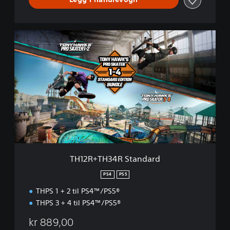
r
T
H
1
2
R
+
T
H
3
4
R
S
t
TH12R+TH34R Standard
a
n
PS4
PS5
d
THPS 1 + 2 til PS4™/PS5®
a
r
THPS 3 + 4 til PS4™/PS5®
d
kr 889,00