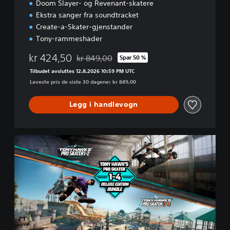
Doom Slayer- og Revenant-skatere
Ekstra sanger fra soundtracket
Create-a-Skater-gjenstander
Tony-rammeshader
kr 424,50
kr 849,00
Spar 50 %
Nedsatt fra opprinnelig pris på kr 849,00
Tilbudet avsluttes 12.8.2026 10:59 PM UTC
Laveste pris de siste 30 dagene: kr 849,00
Legg i handlevogn
T
H
1
2
R
+
T
H
3
4