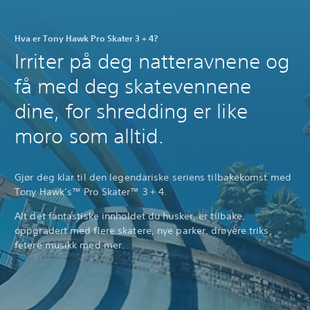
Hva er Tony Hawk Pro Skater 3 + 4?
Irriter på deg natteravnene og
få med deg skatevennene
dine, for shredding er like
moro som alltid.
Gjør deg klar til den legendariske seriens tilbakekomst med
Tony Hawk’s™ Pro Skater™ 3 + 4.
Alt det fantastiske innholdet du husker, er tilbake,
oppgradert med flere skatere, nye parker, drøyere triks,
fetere musikk med mer.