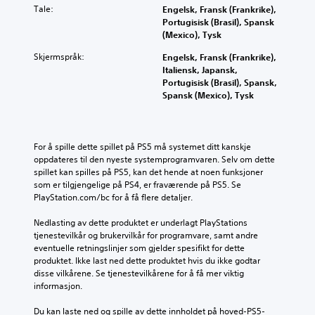
Tale:
Engelsk, Fransk (Frankrike),
Portugisisk (Brasil), Spansk
(Mexico), Tysk
Skjermspråk:
Engelsk, Fransk (Frankrike),
Italiensk, Japansk,
Portugisisk (Brasil), Spansk,
Spansk (Mexico), Tysk
For å spille dette spillet på PS5 må systemet ditt kanskje 
oppdateres til den nyeste systemprogramvaren. Selv om dette 
spillet kan spilles på PS5, kan det hende at noen funksjoner 
som er tilgjengelige på PS4, er fraværende på PS5. Se 
PlayStation.com/bc for å få flere detaljer.
Nedlasting av dette produktet er underlagt PlayStations 
tjenestevilkår og brukervilkår for programvare, samt andre 
eventuelle retningslinjer som gjelder spesifikt for dette 
produktet. Ikke last ned dette produktet hvis du ikke godtar 
disse vilkårene. Se tjenestevilkårene for å få mer viktig 
informasjon.
Du kan laste ned og spille av dette innholdet på hoved-PS5-