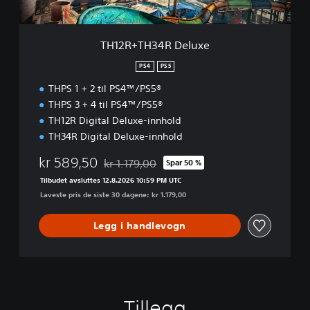
R
D
e
TH12R+TH34R Deluxe
l
u
PS4
PS5
x
THPS 1 + 2 til PS4™/PS5®
e
THPS 3 + 4 til PS4™/PS5®
TH12R Digital Deluxe-innhold
TH34R Digital Deluxe-innhold
kr 589,50
kr 1.179,00
Spar 50 %
Nedsatt fra opprinnelig pris på kr 1.179,00
Tilbudet avsluttes 12.8.2026 10:59 PM UTC
Laveste pris de siste 30 dagene: kr 1.179,00
Legg i handlevogn
Tillegg