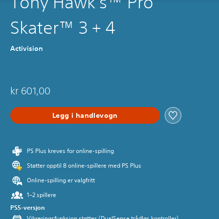
Tony Hawk's™ Pro
Skater™ 3 + 4
Activision
kr 601,00
Legg i handlevogn
PS Plus kreves for online-spilling
Støtter opptil 8 online-spillere med PS Plus
Online-spilling er valgfritt
1–2 spillere
PS5-versjon
Vibreringsfunksjon støttes (DualSense trådløs kontroller)