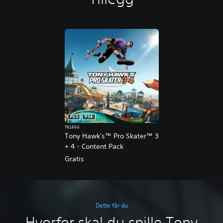
PS5
PS4
TILLEGG
Tony Hawk's™ Pro Skater™ 3
+ 4 - Content Pack
Gratis
Dette får du
Hvorfor skal du spille Tony