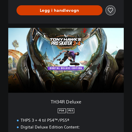
Legg i handlevogn
T
H
3
4
R
D
e
l
u
x
e
TH34R Deluxe
PS4
PS5
THPS 3 + 4 til PS4™/PS5®
Digital Deluxe Edition Content: