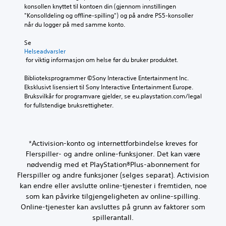
konsollen knyttet til kontoen din (gjennom innstillingen 
"Konsolldeling og offline-spilling") og på andre PS5-konsoller 
når du logger på med samme konto.
Se 
Helseadvarsler
 for viktig informasjon om helse før du bruker produktet.
Biblioteksprogrammer ©Sony Interactive Entertainment Inc. 
Eksklusivt lisensiert til Sony Interactive Entertainment Europe. 
Bruksvilkår for programvare gjelder, se eu.playstation.com/legal 
for fullstendige bruksrettigheter.
*Activision-konto og internettforbindelse kreves for
Flerspiller- og andre online-funksjoner. Det kan være
nødvendig med et PlayStation®Plus-abonnement for
Flerspiller og andre funksjoner (selges separat). Activision
kan endre eller avslutte online-tjenester i fremtiden, noe
som kan påvirke tilgjengeligheten av online-spilling.
Online-tjenester kan avsluttes på grunn av faktorer som
spillerantall.