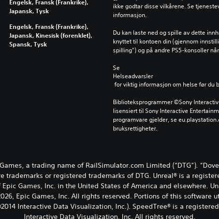
Engelsk, Fransk (Frankrike),
ikke godtar disse vilkårene. Se tjenestev
Japansk, Tysk
informasjon.
Engelsk, Fransk (Frankrike),
Du kan laste ned og spille av dette inn
Japansk, Kinesisk (forenklet),
knyttet til kontoen din (gjennom innstil
Spansk, Tysk
spilling") og på andre PS5-konsoller n
Se 
Helseadvarsler
 for viktig informasjon om helse før du 
Biblioteksprogrammer ©Sony Interactive 
lisensiert til Sony Interactive Entertainm
programvare gjelder, se eu.playstation.c
bruksrettigheter.
Games, a trading name of RailSimulator.com Limited (“DTG”). “Dov
e trademarks or registered trademarks of DTG. Unreal® is a register
 Epic Games, Inc. in the United States of America and elsewhere. Un
26, Epic Games, Inc. All rights reserved. Portions of this software 
2014 Interactive Data Visualization, Inc.). SpeedTree® is a registere
Interactive Data Visualization, Inc. All rights reserved.