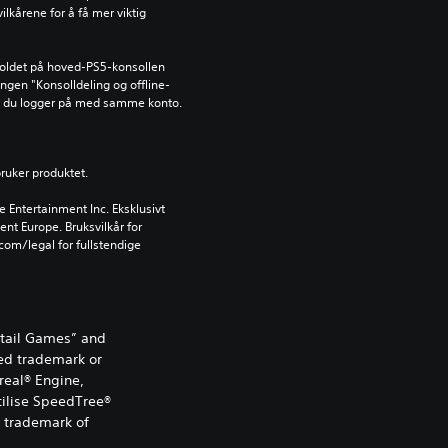
ilkårene for å få mer viktig 
holdet på hoved-PS5-konsollen 
lingen "Konsolldeling og offline-
år du logger på med samme konto.
bruker produktet.
Entertainment Inc. Eksklusivt 
ent Europe. Bruksvilkår for 
om/legal for fullstendige 
etail Games” and
ed trademark or
real® Engine,
utilise SpeedTree®
d trademark of