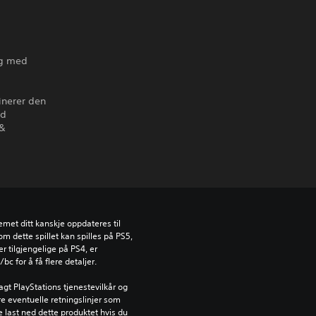
og med
inerer den
ed
 &
emet ditt kanskje oppdateres til 
dette spillet kan spilles på PS5, 
 tilgjengelige på PS4, er 
c for å få flere detaljer.
gt PlayStations tjenestevilkår og 
e eventuelle retningslinjer som 
ke last ned dette produktet hvis du 