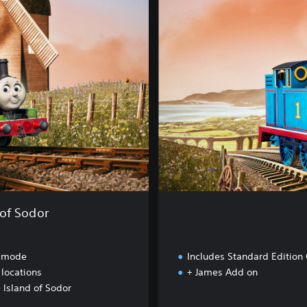
u
x
e
E
d
i
t
i
o
n
of Sodor
 mode
Includes Standard Edition
 locations
+ James Add on
 Island of Sodor