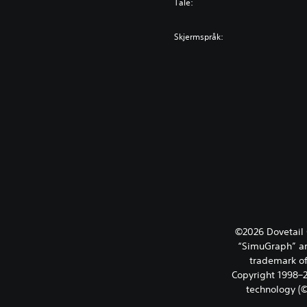
Tale:
Skjermspråk:
©2026 Dovetail 
“SimuGraph” ar
trademark of
Copyright 1998–20
technology (©