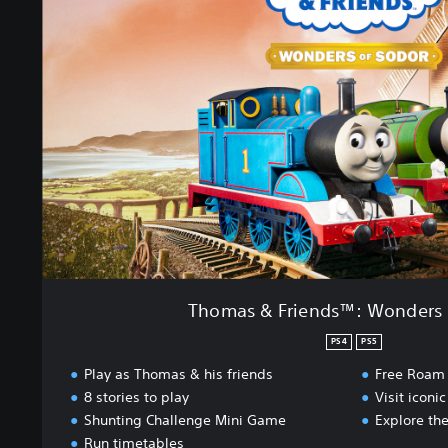
m
a
s
&
F
r
i
e
n
d
s
™
:
W
o
Thomas & Friends™: Wonders 
n
d
PS4
PS5
e
Play as Thomas & his friends
Free Roam
r
8 stories to play
Visit iconic
s
Shunting Challenge Mini Game
Explore the
o
f
Run timetables