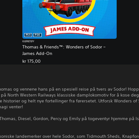
PS5
PS4
KJØRETØY
Thomas & Friends™: Wonders of Sodor –
James Add-On
kr 175,00
omas og vennene hans på en spesiell reise på tvers av Sodor! Hopp 
t på North Western Railways klassiske damplokomotiv for å kose de
e historier og helt nye fortellinger fra førersetet. Utforsk Wonders of
agi venter!
 Thomas, Diesel, Gordon, Percy og Emily på togeventyr hjemme på Is
 ikoniske landemerker over hele Sodor, som Tidmouth Sheds, Knapfor