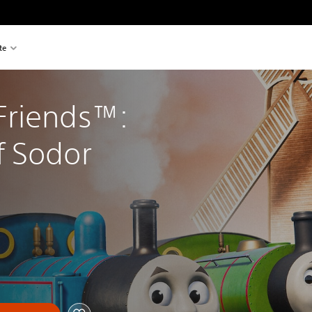
te
riends™: 
f Sodor