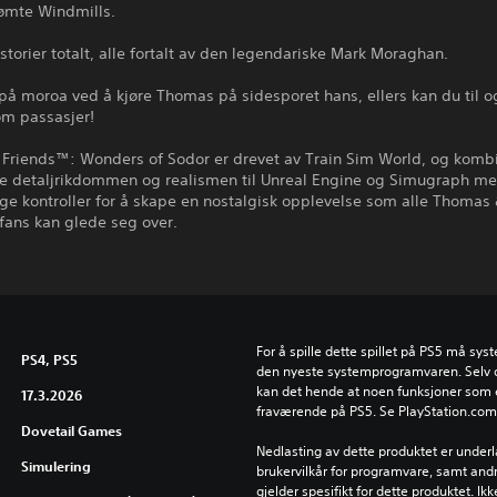
ømte Windmills.
historier totalt, alle fortalt av den legendariske Mark Moraghan.
på moroa ved å kjøre Thomas på sidesporet hans, ellers kan du til 
om passasjer!
Friends™: Wonders of Sodor er drevet av Train Sim World, og komb
ne detaljrikdommen og realismen til Unreal Engine og Simugraph m
ige kontroller for å skape en nostalgisk opplevelse som alle Thomas
fans kan glede seg over.
For å spille dette spillet på PS5 må syst
PS4, PS5
den nyeste systemprogramvaren. Selv om 
kan det hende at noen funksjoner som er
17.3.2026
fraværende på PS5. Se PlayStation.com/b
Dovetail Games
Nedlasting av dette produktet er underla
Simulering
brukervilkår for programvare, samt andr
gjelder spesifikt for dette produktet. Ik