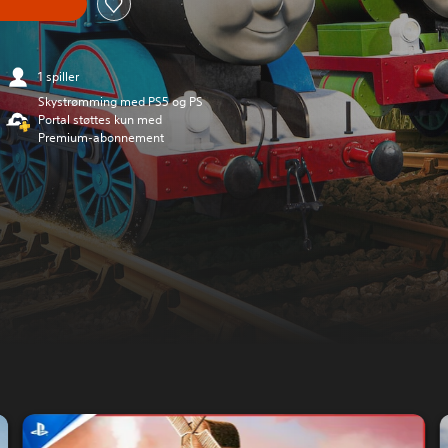
n
1 spiller
Skystrømming med PS5 og PS
Portal støttes kun med
Premium-abonnement