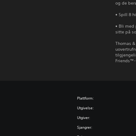
og de ber
• Spill 8 
• Bli med 
sitte på s
Thomas & 
uovertruf
tilgjengel
Friends™-
Plattform:
Utgivelse:
Utgiver:
Sjangrer: