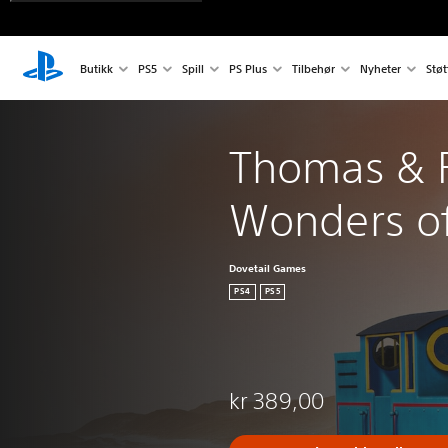
Butikk
PS5
Spill
PS Plus
Tilbehør
Nyheter
Støt
Thomas & F
Wonders o
Dovetail Games
PS4
PS5
kr 389,00