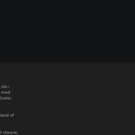
inn i
g med
 Sodor,
land of
d stasjon