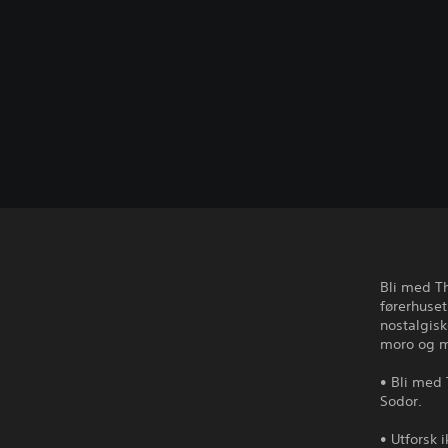
Bli med Th
førerhuse
nostalgisk
moro og m
• Bli med
Sodor.
• Utforsk