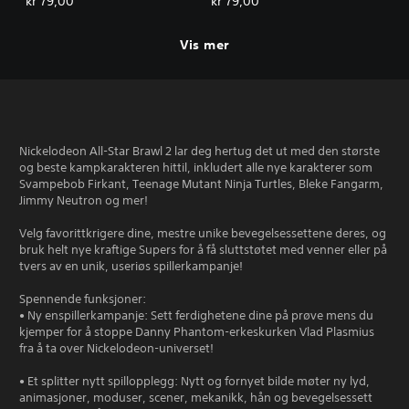
kr 79,00
kr 79,00
Vis mer
Nickelodeon All-Star Brawl 2 lar deg hertug det ut med den største
og beste kampkarakteren hittil, inkludert alle nye karakterer som
Svampebob Firkant, Teenage Mutant Ninja Turtles, Bleke Fangarm,
Jimmy Neutron og mer!
Velg favorittkrigere dine, mestre unike bevegelsessettene deres, og
bruk helt nye kraftige Supers for å få sluttstøtet med venner eller på
tvers av en unik, useriøs spillerkampanje!
Spennende funksjoner:
• Ny enspillerkampanje: Sett ferdighetene dine på prøve mens du
kjemper for å stoppe Danny Phantom-erkeskurken Vlad Plasmius
fra å ta over Nickelodeon-universet!
• Et splitter nytt spillopplegg: Nytt og fornyet bilde møter ny lyd,
animasjoner, moduser, scener, mekanikk, hån og bevegelsessett