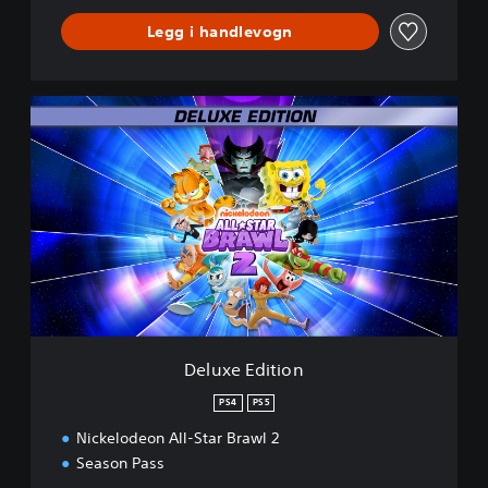
Legg i handlevogn
D
e
l
u
x
e
E
d
i
t
i
o
n
Deluxe Edition
PS4
PS5
Nickelodeon All-Star Brawl 2
Season Pass