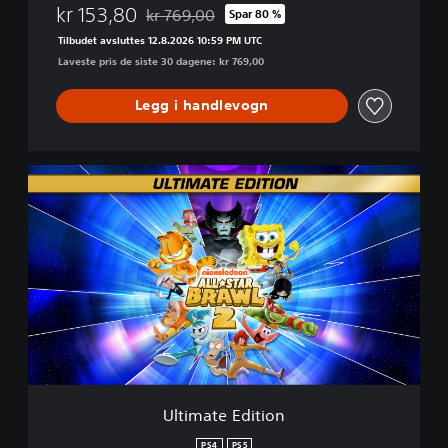
kr 153,80
kr 769,00
Spar 80 %
Nedsatt fra opprinnelig pris på kr 769,00
Tilbudet avsluttes 12.8.2026 10:59 PM UTC
Laveste pris de siste 30 dagene: kr 769,00
Legg i handlevogn
U
l
t
i
m
a
t
e
E
d
i
t
i
Ultimate Edition
o
n
PS4
PS5