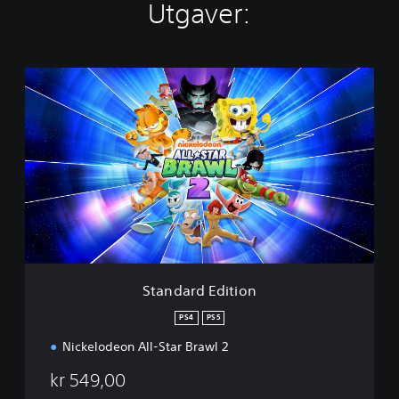
Utgaver:
S
t
a
n
d
a
r
d
E
d
i
t
i
Standard Edition
o
n
PS4
PS5
Nickelodeon All-Star Brawl 2
kr 549,00