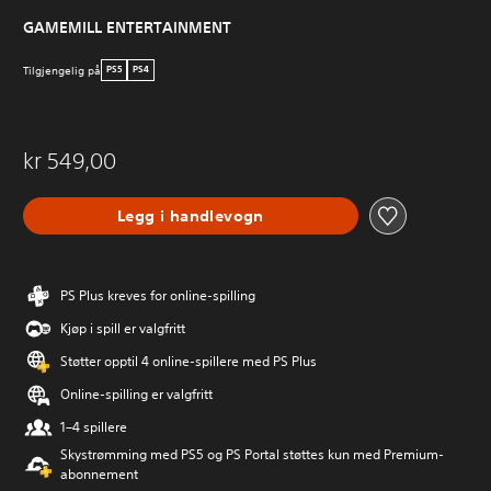
GAMEMILL ENTERTAINMENT
Tilgjengelig på
PS5
PS4
kr 549,00
Legg i handlevogn
PS Plus kreves for online-spilling
Kjøp i spill er valgfritt
Støtter opptil 4 online-spillere med PS Plus
Online-spilling er valgfritt
1–4 spillere
Skystrømming med PS5 og PS Portal støttes kun med Premium-
abonnement