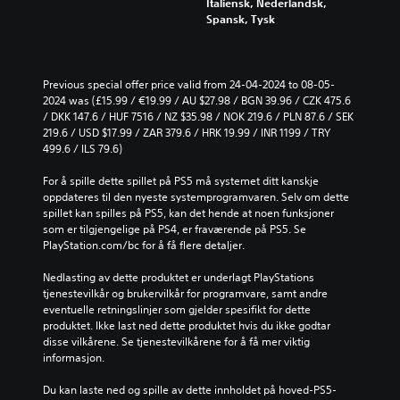
Italiensk, Nederlandsk,
Spansk, Tysk
Previous special offer price valid from 24-04-2024 to 08-05-
2024 was (£15.99 / €19.99 / AU $27.98 / BGN 39.96 / CZK 475.6 
/ DKK 147.6 / HUF 7516 / NZ $35.98 / NOK 219.6 / PLN 87.6 / SEK 
219.6 / USD $17.99 / ZAR 379.6 / HRK 19.99 / INR 1199 / TRY 
499.6 / ILS 79.6)
For å spille dette spillet på PS5 må systemet ditt kanskje 
oppdateres til den nyeste systemprogramvaren. Selv om dette 
spillet kan spilles på PS5, kan det hende at noen funksjoner 
som er tilgjengelige på PS4, er fraværende på PS5. Se 
PlayStation.com/bc for å få flere detaljer.
Nedlasting av dette produktet er underlagt PlayStations 
tjenestevilkår og brukervilkår for programvare, samt andre 
eventuelle retningslinjer som gjelder spesifikt for dette 
produktet. Ikke last ned dette produktet hvis du ikke godtar 
disse vilkårene. Se tjenestevilkårene for å få mer viktig 
informasjon.
Du kan laste ned og spille av dette innholdet på hoved-PS5-