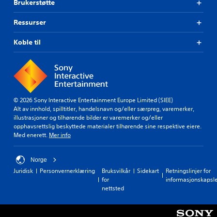
Brukerstøtte
Ressurser
Koble til
© 2026 Sony Interactive Entertainment Europe Limited (SIEE)
Alt av innhold, spilltitler, handelsnavn og/eller særpreg, varemerker,
illustrasjoner og tilhørende bilder er varemerker og/eller
opphavsrettslig beskyttede materialer tilhørende sine respektive eiere.
Med enerett.
Mer info
Norge
Juridisk
Personvernerklæring
Bruksvilkår
Sidekart
Retningslinjer for
for
informasjonskapsl
nettsted