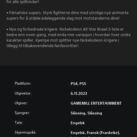
for alle spillnivåer!
• Filmatiske supers: Styrk fighterne dine med utrolige nye animerte
supers for å utdele ødeleggende slag mot motstanderne dine!
• Nye og forbedrede krigere: Nickelodeon All-Star Brawl 2-liste er
bedre enn noen gang, med enda mer variasjon i hvordan hver unike
karakter spiller. Kjempe mot splitter nye Nickelodeon-krigere i
tillegg til tilbakevendende fanfavoritter!
Plattform:
PS4, PS5
Utgivelse:
6.11.2023
Utgiver:
GAMEMILL ENTERTAINMENT
Sjangrer:
Slåssing, Slåssing
Tale:
Engelsk
Skjermspråk:
Engelsk, Fransk (Frankrike),