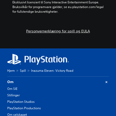
v
Eksklusivt lisensiert til Sony Interactive Entertainment Europe. 
m
e
Bruksvilkår for programvare gjelder, se eu.playstation.com/legal 
m
g
for fullstendige bruksrettigheter.
u
e
n
l
i
s
s
e
e
Personvernerklæring for spill og EULA
s
r
k
e
o
e
n
n
t
k
r
l
o
e
l
r
Hjem
Spill
Inazuma Eleven: Victory Road
l
e
e
m
r
e
Om
.
d
Om SIE
a
Stillinger
n
K
d
PlayStation Studios
a
r
n
PlayStation Productions
e
s
s
Om selskapet