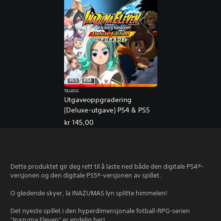
PS5
PS4
TILLEGG
Utgaveoppgradering
(Deluxe-utgave) PS4 & PS5
kr 145,00
Dette produktet gir deg rett til å laste ned både den digitale PS4®-
versjonen og den digitale PS5®-versjonen av spillet.
O glødende skyer, la INAZUMAS lyn splitte himmelen!
Det nyeste spillet i den hyperdimensjonale fotball-RPG-serien
"Inazuma Eleven" er endelig her!