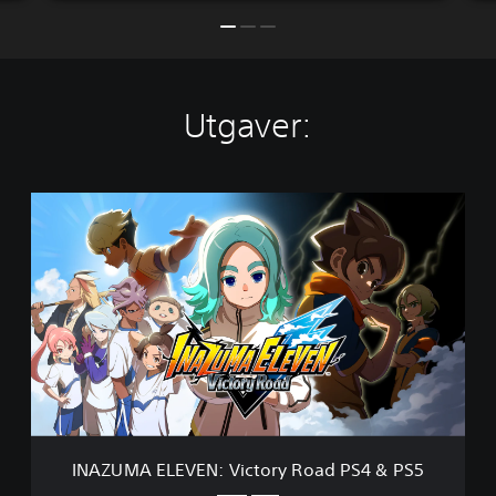
Utgaver:
I
N
A
Z
U
M
A
E
L
E
V
E
N
INAZUMA ELEVEN: Victory Road PS4 & PS5
: