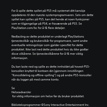
e
e
,
y
s
n
s
d
p
e
e
For å spille dette spillet på PS5 må systemet ditt kanskje 
v
i
n
t
oppdateres til den nyeste systemprogramvaren. Selv om dette 
o
l
å
n
spillet kan spilles på PS5, kan det hende at noen funksjoner 
l
l
r
i
som er tilgjengelige på PS4, er fraværende på PS5. Se 
u
e
s
n
PlayStation.com/bc for å få flere detaljer.
m
t
o
g
e
u
m
e
Nedlasting av dette produktet er underlagt PlayStations 
r
t
h
r
tjenestevilkår og brukervilkår for programvare, samt andre 
.
e
e
e
eventuelle retningslinjer som gjelder spesifikt for dette 
n
l
l
produktet. Ikke last ned dette produktet hvis du ikke godtar 
å
s
l
disse vilkårene. Se tjenestevilkårene for å få mer viktig 
m
t
e
informasjon.
å
.
r
t
i
Du kan laste ned og spille av dette innholdet på hoved-PS5-
t
k
konsollen knyttet til kontoen din (gjennom innstillingen 
e
o
"Konsolldeling og offline-spilling") og på andre PS5-konsoller 
b
n
når du logger på med samme konto.
r
f
u
o
Se 
k
r
Helseadvarsler
e
 for viktig informasjon om helse før du bruker produktet.
å
b
k
e
Biblioteksprogrammer ©Sony Interactive Entertainment Inc. 
o