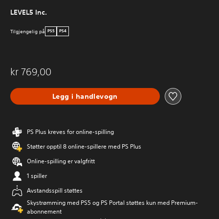
LEVEL5 Inc.
Tilgjengelig på
PS5
PS4
kr 769,00
Legg i handlevogn
PS Plus kreves for online-spilling
Støtter opptil 8 online-spillere med PS Plus
Online-spilling er valgfritt
1 spiller
Avstandsspill støttes
Skystrømming med PS5 og PS Portal støttes kun med Premium-
abonnement