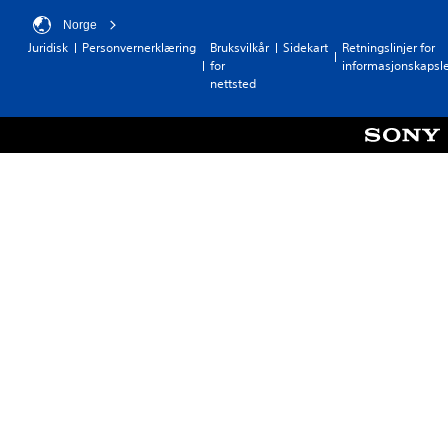
r
Norge
o
Juridisk
Personvernerklæring
Bruksvilkår
Sidekart
Retningslinjer for
l
for
informasjonskapsl
l
nettsted
e
r
D
u
k
a
n
s
p
i
l
l
e
s
p
i
l
l
e