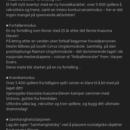
Et helt nytt eventyr med en ny hovedkarakter, over 5 400 spillere å
rekruttere og trene, samt en intens konkurransemodus – her er det
ingen mangel på spennende aktiviteter!
■ Fortellermodus
En ny fortelling som finner sted 25 år etter det første Inazuma
Eleven!
På leting etter en verden uten fotball begynner hovedpersonen
Destin Billows på South Cirrus Ungdomsskole. Samtidig, på den
prestisjetunge Raimon Ungdomsskole – det dominerende laget i de
nasjonale mesterskapene – vokser et "fotballmonster" frem: Harper
Evans.
Deres møte blir starten på en ny fortelling...
■ Krønikemodus
Over 5 400 spillere fra tidligere spill i serien er klare til å bli med på
laget ditt!
Gjenopplev klassiske Inazuma Eleven-kamper sammen med
Victorio, gutten fra fremtiden.
Utfordre ulike lag, rekrutter og tren spillere, og bygg ditt ultimate
drømmelag!
■ Samhørighetsstasjonen
Lag din egen "Samhørighetsby" ved å plassere nostalgiske objekter
fra Inazuma Eleven.