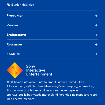
p
p
PlayStation-tidslinjen
i
i
l
l
l
Produkter
l
e
e
r
s
Verdier
e
u
.
t
Brukerstøtte
e
n
Ressurser
b
e
Koble til
r
ø
r
i
n
g
© 2026 Sony Interactive Entertainment Europe Limited (SIEE)
s
Alt av innhold, spilltitler, handelsnavn og/eller særpreg, varemerker,
illustrasjoner og tilhørende bilder er varemerker og/eller
k
opphavsrettslig beskyttede materialer tilhørende sine respektive eiere.
o
Med enerett.
Mer info
n
t