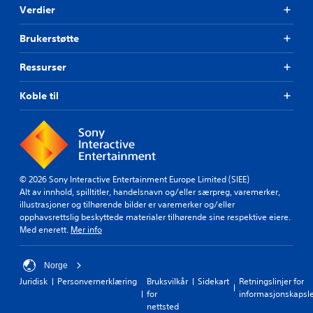
Verdier
Brukerstøtte
Ressurser
Koble til
© 2026 Sony Interactive Entertainment Europe Limited (SIEE)
Alt av innhold, spilltitler, handelsnavn og/eller særpreg, varemerker,
illustrasjoner og tilhørende bilder er varemerker og/eller
opphavsrettslig beskyttede materialer tilhørende sine respektive eiere.
Med enerett.
Mer info
Norge
Juridisk
Personvernerklæring
Bruksvilkår
Sidekart
Retningslinjer for
for
informasjonskapsl
nettsted