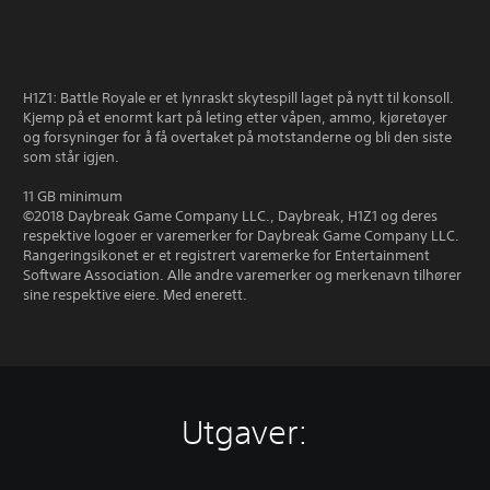
H1Z1: Battle Royale er et lynraskt skytespill laget på nytt til konsoll.
Kjemp på et enormt kart på leting etter våpen, ammo, kjøretøyer
og forsyninger for å få overtaket på motstanderne og bli den siste
som står igjen.
11 GB minimum
©2018 Daybreak Game Company LLC., Daybreak, H1Z1 og deres
respektive logoer er varemerker for Daybreak Game Company LLC.
Rangeringsikonet er et registrert varemerke for Entertainment
Software Association. Alle andre varemerker og merkenavn tilhører
sine respektive eiere. Med enerett.
Utgaver: