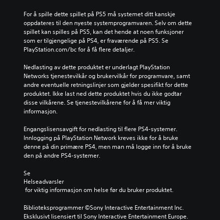
For å spille dette spillet på PS5 må systemet ditt kanskje 
oppdateres til den nyeste systemprogramvaren. Selv om dette 
spillet kan spilles på PS5, kan det hende at noen funksjoner 
som er tilgjengelige på PS4, er fraværende på PS5. Se 
PlayStation.com/bc for å få flere detaljer.
Nedlasting av dette produktet er underlagt PlayStation 
Networks tjenestevilkår og brukervilkår for programvare, samt 
andre eventuelle retningslinjer som gjelder spesifikt for dette 
produktet. Ikke last ned dette produktet hvis du ikke godtar 
disse vilkårene. Se tjenestevilkårene for å få mer viktig 
informasjon.
Engangslisensavgift for nedlasting til flere PS4-systemer. 
Innlogging på PlayStation Network kreves ikke for å bruke 
denne på din primære PS4, men man må logge inn for å bruke 
den på andre PS4-systemer.
Se 
Helseadvarsler
 for viktig informasjon om helse før du bruker produktet.
Biblioteksprogrammer ©Sony Interactive Entertainment Inc. 
Eksklusivt lisensiert til Sony Interactive Entertainment Europe. 