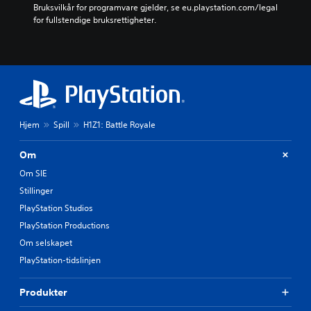
Bruksvilkår for programvare gjelder, se eu.playstation.com/legal 
for fullstendige bruksrettigheter.
Hjem
Spill
H1Z1: Battle Royale
Om
Om SIE
Stillinger
PlayStation Studios
PlayStation Productions
Om selskapet
PlayStation-tidslinjen
Produkter