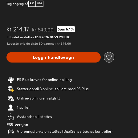
Tilgjengelig på
PS5
PS4
kr 214,17
kr 649,00
Spar 67 %
Nedsatt fra opprinnelig pris på kr 649,00
Tilbudet avsluttes 12.8.2026 10:59 PM UTC
Laveste pris de siste 30 dagene: kr 649,00
Legg i handlevogn
PS Plus kreves for online-spilling
Støtter opptil 3 online-spillere med PS Plus
Online-spilling er valgfritt
1 spiller
Avstandsspill støttes
PS5-versjon
Vibreringsfunksjon støttes (DualSense trådløs kontroller)