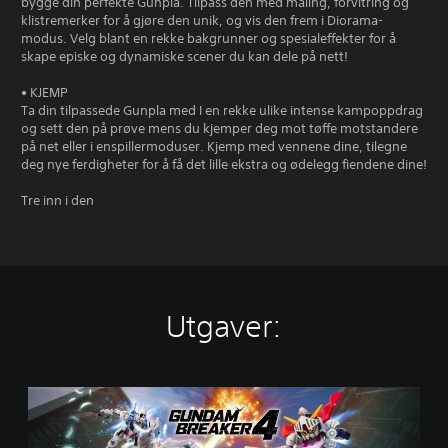
bygge din perfekte Gunpla. Tilpass den med maling, forvitring og
klistremerker for å gjøre den unik, og vis den frem i Diorama-
modus. Velg blant en rekke bakgrunner og spesialeffekter for å
skape episke og dynamiske scener du kan dele på nett!
• KJEMP
Ta din tilpassede Gunpla med I en rekke ulike intense kampoppdrag
og sett den på prøve mens du kjemper deg mot tøffe motstandere
på net eller i enspillermoduser. Kjemp med vennene dine, tilegne
deg nye ferdigheter for å få det lille ekstra og ødelegg fiendene dine!
Tre inn i den
Utgaver:
S
t
a