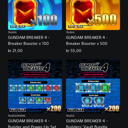
PS5
PS4
PS5
PS4
TILLEGG
TILLEGG
GUNDAM BREAKER 4 -
GUNDAM BREAKER 4 -
Breaker Booster x 100
Breaker Booster x 500
kr 21,00
kr 55,00
PS5
PS4
PS5
PS4
TILLEGGSPAKKE
TILLEGG
GUNDAM BREAKER 4 -
GUNDAM BREAKER 4 -
Builder and Power-Up Set
Builders' Vault Bundle