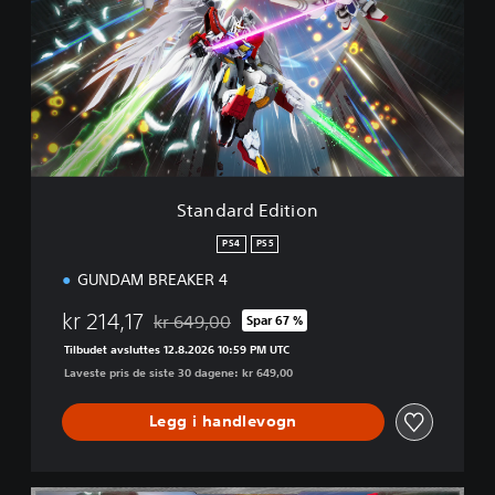
n
d
a
r
d
E
d
i
t
i
Standard Edition
o
n
PS4
PS5
GUNDAM BREAKER 4
kr 214,17
kr 649,00
Spar 67 %
Nedsatt fra opprinnelig pris på kr 649,00
Tilbudet avsluttes 12.8.2026 10:59 PM UTC
Laveste pris de siste 30 dagene: kr 649,00
Legg i handlevogn