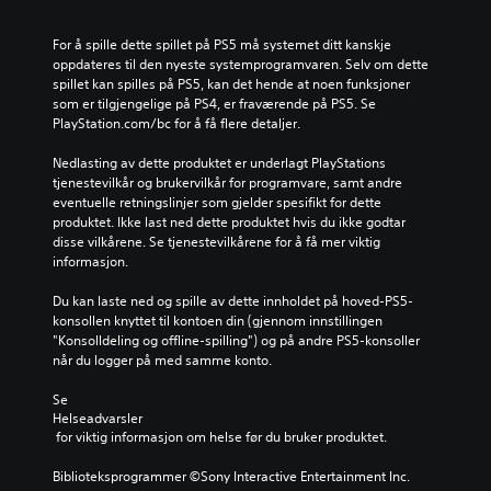
For å spille dette spillet på PS5 må systemet ditt kanskje 
oppdateres til den nyeste systemprogramvaren. Selv om dette 
spillet kan spilles på PS5, kan det hende at noen funksjoner 
som er tilgjengelige på PS4, er fraværende på PS5. Se 
PlayStation.com/bc for å få flere detaljer.
Nedlasting av dette produktet er underlagt PlayStations 
tjenestevilkår og brukervilkår for programvare, samt andre 
eventuelle retningslinjer som gjelder spesifikt for dette 
produktet. Ikke last ned dette produktet hvis du ikke godtar 
disse vilkårene. Se tjenestevilkårene for å få mer viktig 
informasjon.
Du kan laste ned og spille av dette innholdet på hoved-PS5-
konsollen knyttet til kontoen din (gjennom innstillingen 
"Konsolldeling og offline-spilling") og på andre PS5-konsoller 
når du logger på med samme konto.
Se 
Helseadvarsler
 for viktig informasjon om helse før du bruker produktet.
Biblioteksprogrammer ©Sony Interactive Entertainment Inc. 