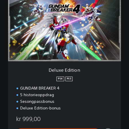
D
e
l
u
x
e
E
d
i
t
i
o
n
Deluxe Edition
PS4
PS5
GUNDAM BREAKER 4
5 historieoppdrag
Sesongpassbonus
Deluxe Edition-bonus
kr 999,00