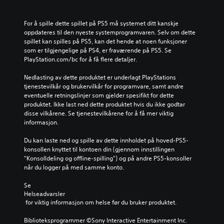
For å spille dette spillet på PS5 må systemet ditt kanskje 
oppdateres til den nyeste systemprogramvaren. Selv om dette 
spillet kan spilles på PS5, kan det hende at noen funksjoner 
som er tilgjengelige på PS4, er fraværende på PS5. Se 
PlayStation.com/bc for å få flere detaljer.
Nedlasting av dette produktet er underlagt PlayStations 
tjenestevilkår og brukervilkår for programvare, samt andre 
eventuelle retningslinjer som gjelder spesifikt for dette 
produktet. Ikke last ned dette produktet hvis du ikke godtar 
disse vilkårene. Se tjenestevilkårene for å få mer viktig 
informasjon.
Du kan laste ned og spille av dette innholdet på hoved-PS5-
konsollen knyttet til kontoen din (gjennom innstillingen 
"Konsolldeling og offline-spilling") og på andre PS5-konsoller 
når du logger på med samme konto.
Se 
Helseadvarsler
 for viktig informasjon om helse før du bruker produktet.
Biblioteksprogrammer ©Sony Interactive Entertainment Inc. 