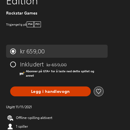
Edition
Rockstar Games
Tilgjengelig på
PS4
PS5
kr 659,00
Inkludert
kr 659,00
Nedsatt fra opprinnelig pris på kr 659,00
Abonner på GTA+ for å laste ned dette spillet og
annet
Legg i handlevogn
Utgitt 11/11/2021
Offline-spilling aktivert
1 spiller