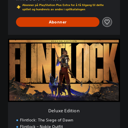
Nedsatt fra opprinnelig pris på kr 449,00
Abonner på PlayStation Plus Extra for å få tilgang til dette
spillet og hundrevis av andre i spillkatalogen
Abonner
D
e
l
u
x
e
E
d
i
t
i
o
n
Deluxe Edition
Flintlock: The Siege of Dawn
Flintlock – Noble Outfit