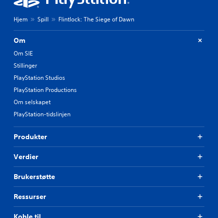
l
l
Hjem
Spill
Flintlock: The Siege of Dawn
i
n
g
Om
e
Om SIE
l
l
Stillinger
e
PlayStation Studios
r
PlayStation Productions
f
i
Om selskapet
l
PlayStation-tidslinjen
m
f
r
Produkter
e
m
Verdier
v
i
Brukerstøtte
s
n
i
Ressurser
n
g
Koble til