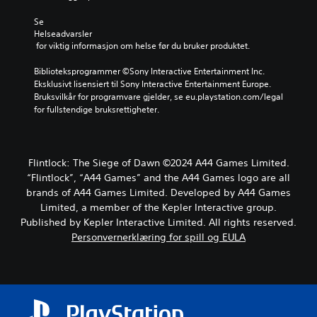
t
t
Se 
e
Helseadvarsler
s
 for viktig informasjon om helse før du bruker produktet.
p
i
Biblioteksprogrammer ©Sony Interactive Entertainment Inc. 
l
Eksklusivt lisensiert til Sony Interactive Entertainment Europe. 
l
Bruksvilkår for programvare gjelder, se eu.playstation.com/legal 
e
for fullstendige bruksrettigheter.
t
p
å
p
Flintlock: The Siege of Dawn ©2024 A44 Games Limited.
a
“Flintlock”, “A44 Games” and the A44 Games logo are all
u
brands of A44 Games Limited. Developed by A44 Games
s
e
Limited, a member of the Kepler Interactive group.
u
Published by Kepler Interactive Limited. All rights reserved.
n
Personvernerklæring for spill og EULA
d
e
r
s
p
i