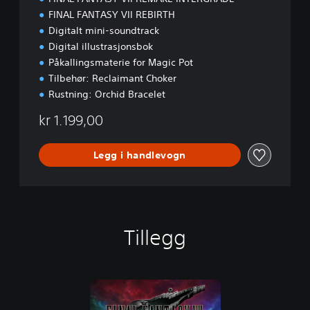
i
FINAL FANTASY VII REBIRTH
n
Digitalt mini-soundtrack
P
a
Digital illustrasjonsbok
c
Påkallingsmaterie for Magic Pot
k
Tilbehør: Reclaimant Choker
Rustning: Orchid Bracelet
kr 1.199,00
Legg i handlevogn
Tillegg