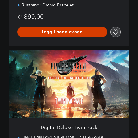
Rustning: Orchid Bracelet
kr 899,00
Legg i handlevogn
D
i
g
i
t
a
l
D
e
l
u
x
e
Digital Deluxe Twin Pack
T
w
FINAL FANTASY VII REMAKE INTERGRADE