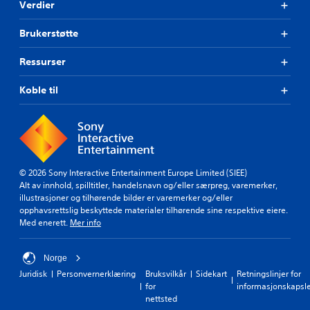
Verdier
Brukerstøtte
Ressurser
Koble til
© 2026 Sony Interactive Entertainment Europe Limited (SIEE)
Alt av innhold, spilltitler, handelsnavn og/eller særpreg, varemerker,
illustrasjoner og tilhørende bilder er varemerker og/eller
opphavsrettslig beskyttede materialer tilhørende sine respektive eiere.
Med enerett.
Mer info
Norge
Juridisk
Personvernerklæring
Bruksvilkår
Sidekart
Retningslinjer for
for
informasjonskapsl
nettsted