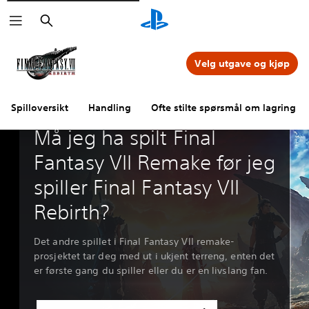
Søk
Velg utgave og kjøp
Spilloversikt
Handling
Ofte stilte spørsmål om lagring a
Guider & lederartikkel
Må jeg ha spilt Final
Fantasy VII Remake før jeg
spiller Final Fantasy VII
Rebirth?
Det andre spillet i Final Fantasy VII remake-
prosjektet tar deg med ut i ukjent terreng, enten det
er første gang du spiller eller du er en livslang fan.