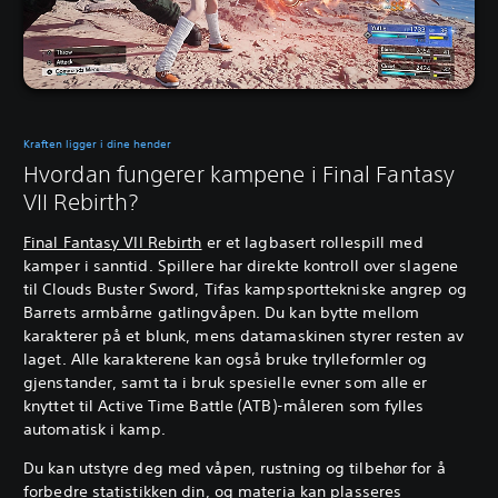
Kraften ligger i dine hender
Hvordan fungerer kampene i Final Fantasy
VII Rebirth?
Final Fantasy VII Rebirth
er et lagbasert rollespill med
kamper i sanntid. Spillere har direkte kontroll over slagene
til Clouds Buster Sword, Tifas kampsporttekniske angrep og
Barrets armbårne gatlingvåpen. Du kan bytte mellom
karakterer på et blunk, mens datamaskinen styrer resten av
laget. Alle karakterene kan også bruke trylleformler og
gjenstander, samt ta i bruk spesielle evner som alle er
knyttet til Active Time Battle (ATB)-måleren som fylles
automatisk i kamp.
Du kan utstyre deg med våpen, rustning og tilbehør for å
forbedre statistikken din, og materia kan plasseres