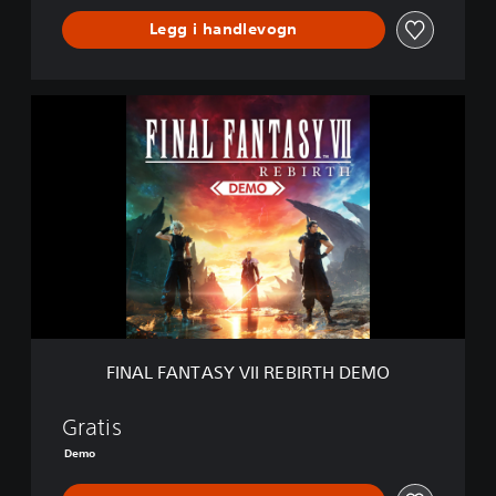
Legg i handlevogn
F
I
N
A
L
F
A
N
T
A
S
Y
V
FINAL FANTASY VII REBIRTH DEMO
I
I
R
Gratis
E
Demo
B
I