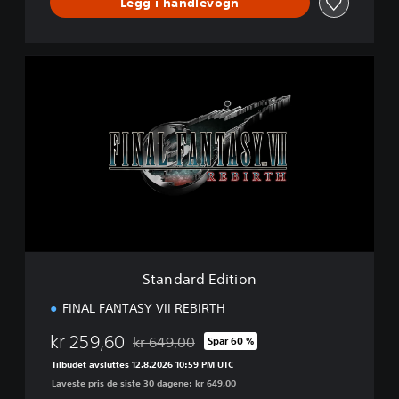
Legg i handlevogn
S
t
a
n
d
a
r
d
E
d
i
t
i
Standard Edition
o
n
FINAL FANTASY VII REBIRTH
kr 259,60
kr 649,00
Spar 60 %
Nedsatt fra opprinnelig pris på kr 649,00
Tilbudet avsluttes 12.8.2026 10:59 PM UTC
Laveste pris de siste 30 dagene: kr 649,00