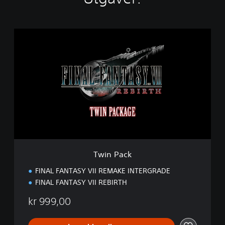
T
w
i
n
P
a
c
k
Twin Pack
FINAL FANTASY VII REMAKE INTERGRADE
FINAL FANTASY VII REBIRTH
kr 999,00