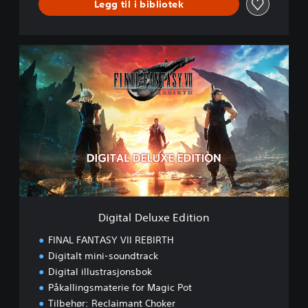
Legg til i bibliotek
R
T
H
D
D
E
i
M
g
O
i
t
a
l
D
e
l
u
x
e
Digital Deluxe Edition
E
d
FINAL FANTASY VII REBIRTH
i
Digitalt mini-soundtrack
t
Digital illustrasjonsbok
i
o
Påkallingsmaterie for Magic Pot
n
Tilbehør: Reclaimant Choker