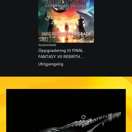
PS5
TILLEGGSPAKKE
Oppgradering til FINAL
FANTASY VII REBIRTH
Digital Deluxe Edition
Utilgjengelig