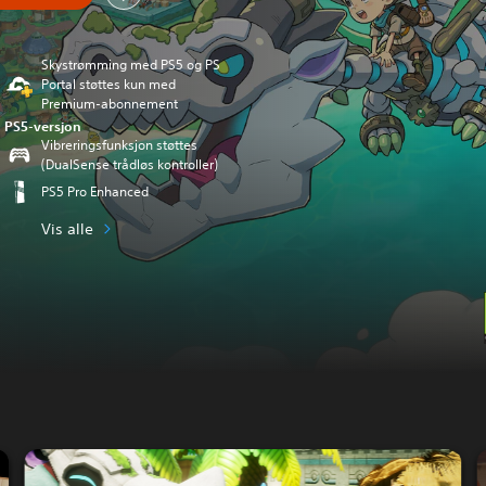
Skystrømming med PS5 og PS
Portal støttes kun med
Premium-abonnement
PS5-versjon
Vibreringsfunksjon støttes
(DualSense trådløs kontroller)
PS5 Pro Enhanced
Vis alle