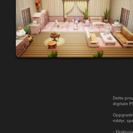
Dette prod
digitale P
Oppgrader 
riddyr, sp
- Eksklusi