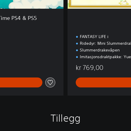
t
g
a
 Time PS4 & PS5
v
e
FANTASY LIFE i
Ridedyr: Mini Slummerdra
Slummerdrakevåpen
Imitasjonsdraktpakke: Yue
kr 769,00
Tillegg