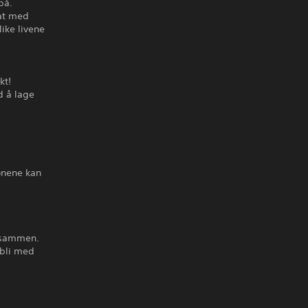
på.
mat med
ike livene
kt!
d å lage
jonene kan
r sammen.
 bli med