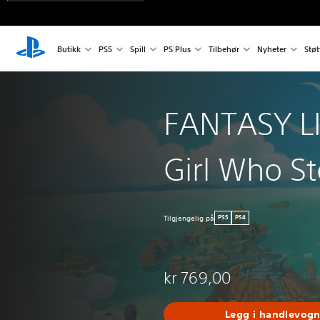
Butikk
PS5
Spill
PS Plus
Tilbehør
Nyheter
Støt
FANTASY LI
Girl Who St
Tilgjengelig på
PS5
PS4
kr 769,00
Legg i handlevog