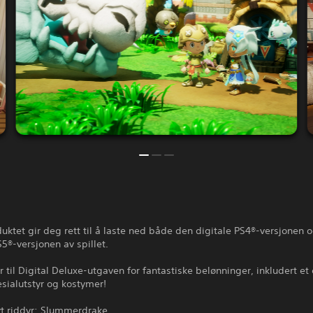
uktet gir deg rett til å laste ned både den digitale PS4®-versjonen 
S5®-versjonen av spillet.
til Digital Deluxe-utgaven for fantastiske belønninger, inkludert et 
esialutstyr og kostymer!
vt riddyr: Slummerdrake