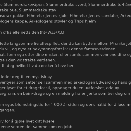
ive Slummerdrakevåpen: Slummerdrake sverd, Slummerdrake to-hånd
ake bue, Slummerdrake stav
nsdraktpakke: Ethereisk jentes kjole, Ethereisk jentes sandaler, Arke
ologens kappe, Arkeologens støvler og Trips hjelm
 offisielle nettsiden (ht+W33+X33
dette langsomme livrollespillet, der du kan bytte mellom 14 unike jo
 du vil, og nyte et bekymringsfritt liv i denne fantasiverdenen.
 mat, form øya etter dine ønsker, eller samle sammen vennene dine 
re i den vidstrakte verdenen.
 til deg hvilket liv du ønsker å leve her!
leder deg til en mystisk øy
eventyrer som setter seil sammen med arkeologen Edward og hans 
ger lyset fra et dragefossil, oppdager du en uutforsket, øde øy.
avgrunn, en bein-drage og en melding fra en jente som ber deg om
m øyas blomstringstid for 1 000 år siden og dens nåtid for å løse m
gangen.
iv for å gjøre livet ditt lysere
 i denne verden det samme som en jobb.