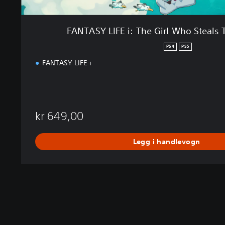
e
G
i
FANTASY LIFE i: The Girl Who Steals
r
l
PS4
PS5
W
FANTASY LIFE i
h
o
S
t
e
kr 649,00
a
l
s
Legg i handlevogn
T
i
m
e
P
S
4
&