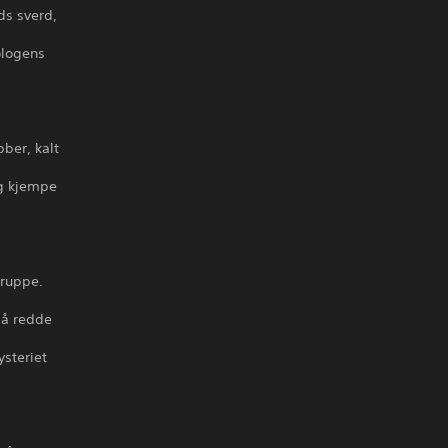
s sverd,
ologens
bber, kalt
og kjempe
gruppe.
 å redde
ysteriet