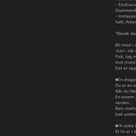
- Eksklus
Slummerdr
- Imitasjo
hatt, Arke
*Besøk den
Bli med i 
«Liv», når
Fisk, lag
mot monst
Det er opp
■En drage 
Du er en 
Når du føl
En enorm 
verden...
Reis mello
bak under
■14 unike l
Et liv er