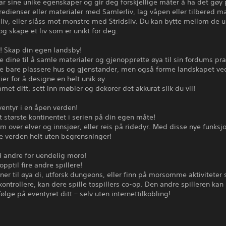
har sine unike egenskaper og gir deg forskjellige måter å ha det gøy 
edienser eller materialer med Samlerliv, lag våpen eller tilbered 
iv, eller slåss mot monstre med Stridsliv. Du kan bytte mellom de ul
 og skape et liv som er unikt for deg.
! Skap din egen landsby!
e dine til å samle materialer og gjenopprette øya til sin fordums pra
ke bare plassere hus og gjenstander, men også forme landskapet ve
tier for å designe en helt unik øy.
met ditt, sett inn møbler og dekorer det akkurat slik du vil!
entyr i en åpen verden!
t største kontinentet i serien på din egen måte!
øm over elver og innsjøer, eller reis på ridedyr. Med disse nye funks
e verden helt uten begrensninger!
d andre for uendelig moro!
opptil fire andre spillere!
nner til øya di, utforsk dungeons, eller finn på morsomme aktivitete
kontrollere, kan dere spille tospillers co-op. Den andre spilleren kan
ølge på eventyret ditt – selv uten internettilkobling!