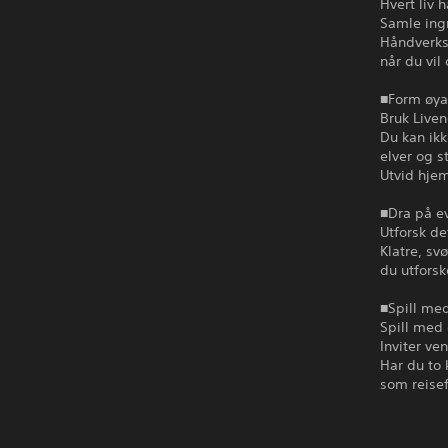
Hvert liv 
Samle ingr
Håndverksl
når du vil
■Form øya
Bruk Liven
Du kan ik
elver og s
Utvid hjem
■Dra på ev
Utforsk de
Klatre, sv
du utforsk
■Spill me
Spill med 
Inviter ve
Har du to 
som reisef