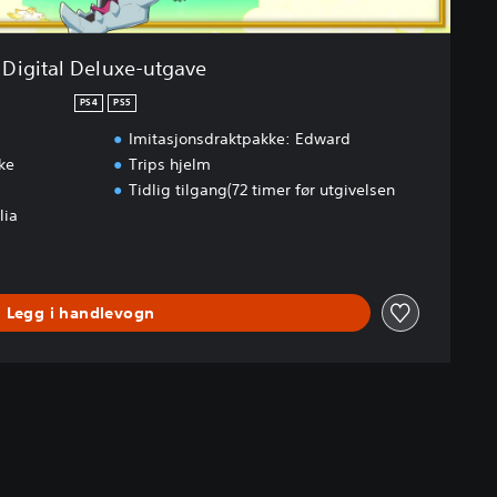
Digital Deluxe-utgave
PS4
PS5
Imitasjonsdraktpakke: Edward
ke
Trips hjelm
Tidlig tilgang(72 timer før utgivelsen
lia
Legg i handlevogn