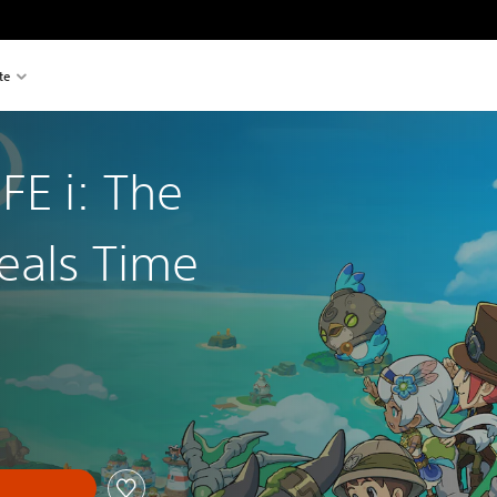
te
FE i: The
eals Time
n