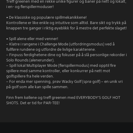
Treff greenen med en rekke unike figurer og baner på nett og lokalt,
i en- og flerspillermoduser!
• De klassiske og populære spillmekanikkene!
Kontrollene er like enkle og intuitive som alltid. Bare sikt og trykk på
knappen tre ganger i riktig øyeblikk for å mestre det perfekte slaget!
• Spill alene eller med venner!
– Klatre i rangene i Challenge Mode (utfordringsmodus) ved å
fullføre rundene og utfordre de livlige karakterene.
– Finpuss ferdighetene dine og fokuser på å slå personlige rekorder i
Solo Rounds (alenerunder).
– Spill lokal Multiplayer Mode (flerspillermodus) med opptil fire
spillere med samme kontroller, eller konkurrer på nett mot
golfspillere fra hele verden.
– For enda mer spenning, prøv Wacky Golf (sprø golf) – en unik vri
på golf som alle kan spille sammen.
Finn frem køllene og treff greenen med EVERYBODY'S GOLF HOT
SHOTS. Det er tid for PAR-TEE!