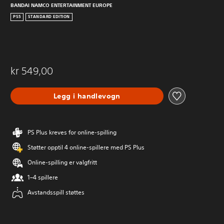
BANDAI NAMCO ENTERTAINMENT EUROPE
PS5
STANDARD EDITION
kr 549,00
Legg i handlevogn
PS Plus kreves for online-spilling
Støtter opptil 4 online-spillere med PS Plus
Online-spilling er valgfritt
1–4 spillere
Avstandsspill støttes