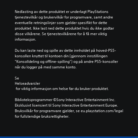
Nedlasting av dette produktet er underlagt PlayStations 
tjenestevilkår og brukervilkår for programvare, samt andre 
eventuelle retningslinjer som gjelder spesifikt for dette 
produktet. Ikke last ned dette produktet hvis du ikke godtar 
disse vilkårene. Se tjenestevilkårene for å få mer viktig 
informasjon.
Du kan laste ned og spille av dette innholdet på hoved-PS5-
konsollen knyttet til kontoen din (gjennom innstillingen 
"Konsolldeling og offline-spilling") og på andre PS5-konsoller 
når du logger på med samme konto.
Se 
Helseadvarsler
 for viktig informasjon om helse før du bruker produktet.
Biblioteksprogrammer ©Sony Interactive Entertainment Inc. 
Eksklusivt lisensiert til Sony Interactive Entertainment Europe. 
Bruksvilkår for programvare gjelder, se eu.playstation.com/legal 
for fullstendige bruksrettigheter.