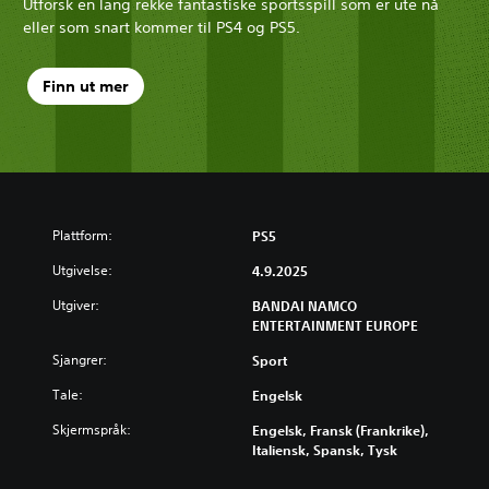
Utforsk en lang rekke fantastiske sportsspill som er ute nå
eller som snart kommer til PS4 og PS5.
Finn ut mer
Plattform:
PS5
Utgivelse:
4.9.2025
Utgiver:
BANDAI NAMCO
ENTERTAINMENT EUROPE
Sjangrer:
Sport
Tale:
Engelsk
Skjermspråk:
Engelsk, Fransk (Frankrike),
Italiensk, Spansk, Tysk