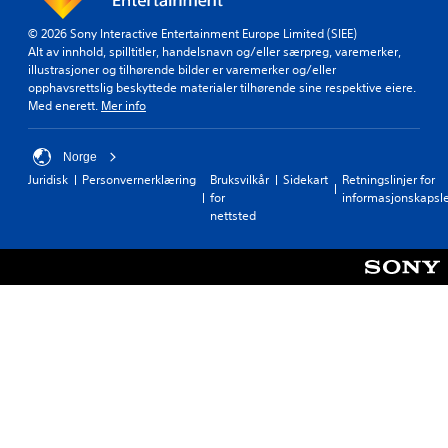
a
a
n
n
© 2026 Sony Interactive Entertainment Europe Limited (SIEE)
s
g
Alt av innhold, spilltitler, handelsnavn og/eller særpreg, varemerker,
p
i
illustrasjoner og tilhørende bilder er varemerker og/eller
i
t
opphavsrettslig beskyttede materialer tilhørende sine respektive eiere.
l
t
Med enerett.
Mer info
l
v
e
a
s
Norge
n
p
s
Juridisk
Personvernerklæring
Bruksvilkår
Sidekart
Retningslinjer for
i
k
for
informasjonskapsl
l
e
nettsted
l
l
e
i
t
g
o
h
g
e
n
t
a
s
v
n
i
i
g
v
e
å
r
.
e