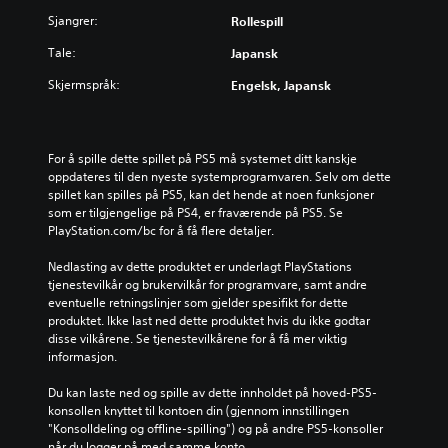
o
e
d
f
Sjangrer:
e
Rollespill
l
u
o
n
l
s
Tale:
r
Japansk
a
e
e
h
l
l
r
Skjermspråk:
Engelsk, Japansk
o
t
y
e
v
e
d
d
e
r
v
e
d
n
o
n
For å spille dette spillet på PS5 må systemet ditt kanskje 
h
a
l
g
oppdateres til den nyeste systemprogramvaren. Selv om dette 
i
t
u
e
spillet kan spilles på PS5, kan det hende at noen funksjoner 
s
i
m
n
som er tilgjengelige på PS4, er fraværende på PS5. Se 
t
v
e
e
PlayStation.com/bc for å få flere detaljer.
o
e
r
r
r
r
.
e
Nedlasting av dette produktet er underlagt PlayStations 
i
f
l
tjenestevilkår og brukervilkår for programvare, samt andre 
e
o
l
eventuelle retningslinjer som gjelder spesifikt for dette 
n
r
e
produktet. Ikke last ned dette produktet hvis du ikke godtar 
o
å
u
disse vilkårene. Se tjenestevilkårene for å få mer viktig 
g
s
t
informasjon.
h
n
f
o
u
o
Du kan laste ned og spille av dette innholdet på hoved-PS5-
v
o
r
konsollen knyttet til kontoen din (gjennom innstillingen 
e
p
d
"Konsolldeling og offline-spilling") og på andre PS5-konsoller 
d
p
r
når du logger på med samme konto.