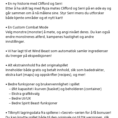
• En ny historie med Clifford og Serri
Etter å ha skilt lag med Ryza møtes Clifford og Serri på en øde øy og
går sammen om å nå målene sine. Styr Serri mens du utforsker
både kjente områder og et nytt kart!
• En Custom Combat Mode
Velg monstre (monster) å møte, og angi nivået deres. Du kan også
endre monstrenes atferd, kampenes hastighet og andre
innstillinger.
• Vi har lagt til et Wind Beast som automatisk samler ingredienser
du trenger på ekspedisjonen!
• Alt ekstrainnhold fra det originalspillet
Inneholder både gratis og betalt innhold, slik som badedrakter,
ekstra kart (maps) og oppskrifter (recipes), og mer!
• Bedre funksjoner og brukervennlighet i spillet
– Økt kapasitet i kurven (basket) og beholderen (container)
– Ekstra grafikkvalg
– Bedre UI/UX
– Bedre Spirit Beast-funksjoner
• Tilknytt lagringsdata fra spillene i «Secret»-serien for å få bonuser!
Du kan knytte spillet både til den originale og til DX-versjonen, slik