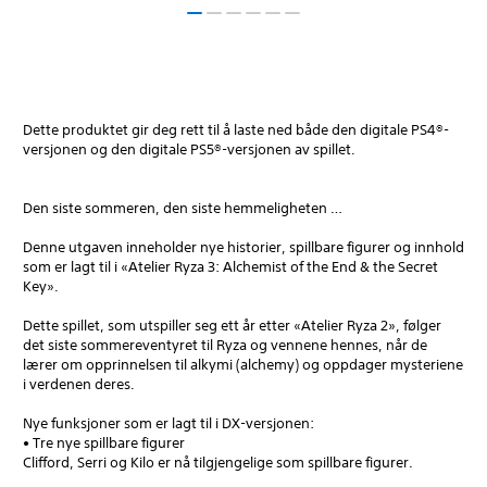
Dette produktet gir deg rett til å laste ned både den digitale PS4®-
versjonen og den digitale PS5®-versjonen av spillet.
Den siste sommeren, den siste hemmeligheten …
Denne utgaven inneholder nye historier, spillbare figurer og innhold
som er lagt til i «Atelier Ryza 3: Alchemist of the End & the Secret
Key».
Dette spillet, som utspiller seg ett år etter «Atelier Ryza 2», følger
det siste sommereventyret til Ryza og vennene hennes, når de
lærer om opprinnelsen til alkymi (alchemy) og oppdager mysteriene
i verdenen deres.
Nye funksjoner som er lagt til i DX-versjonen:
• Tre nye spillbare figurer
Clifford, Serri og Kilo er nå tilgjengelige som spillbare figurer.