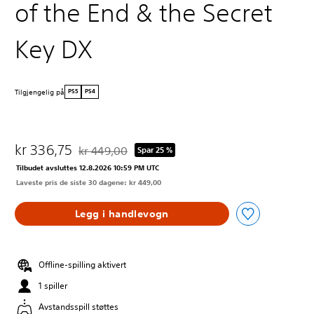
of the End & the Secret
Key DX
Tilgjengelig på
PS5
PS4
kr 336,75
kr 449,00
Spar 25 %
Nedsatt fra opprinnelig pris på kr 449,00
Tilbudet avsluttes 12.8.2026 10:59 PM UTC
Laveste pris de siste 30 dagene: kr 449,00
Legg i handlevogn
Offline-spilling aktivert
1 spiller
Avstandsspill støttes