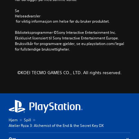
f
n
i
i
e
n
Se 
g
d
g
Helseadvarsler
u
p
e
 for viktig informasjon om helse før du bruker produktet.
r
å
n
e
s
m
Biblioteksprogrammer ©Sony Interactive Entertainment Inc. 
n
p
e
Eksklusivt lisensiert til Sony Interactive Entertainment Europe. 
e
a
d
Bruksvilkår for programvare gjelder, se eu.playstation.com/legal 
.
k
d
for fullstendige bruksrettigheter.
e
e
r
t
.
t
e
©KOEI TECMO GAMES CO., LTD. All rights reserved.
s
K
p
a
i
n
l
s
l
p
e
i
t
l
v
Hjem
Spill
e
l
Atelier Ryza 3: Alchemist of the End & the Secret Key DX
d
e
å
s
v