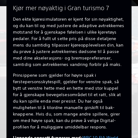
Kjør mer nøyaktig i Gran turismo 7
Den ekte kjøresimulatoren er kjent for sin nøyaktighet,
og du kan til og med justere de adaptive avtrekkernes
motstand for å gjenskape følelsen i ulike kjøretøys
pedaler. For å fullt ut sette pris på disse detaljene
mens du samtidig tilpasser kjøreopplevelsen din, kan
du prøve å justere avtrekkernes dødsone til å passe
med dine akselerasjons- og bremsepreferanser,
samtidig som avtrekkernes vandring forblir på maks.
Prinsippene som gjelder for høyre spak i
førstepersonsskytespill, gjelder for venstre spak, så
bytt ut venstre hette med en hette med stor kuppel
for å gjenskape bevegelsesområdet til et ratt, slik at
du kan spille enda mer presist. Du har også
muligheten til å tilordne manuelle girskift til bak-
knappene. Hvis du, som mange andre spillere, girer
om med høyre spak, kan du prøve å velge Digital-
profilen for å muliggjøre umiddelbar respons.
Lignende oppsett fungerer med:
WRC 10 FIA World