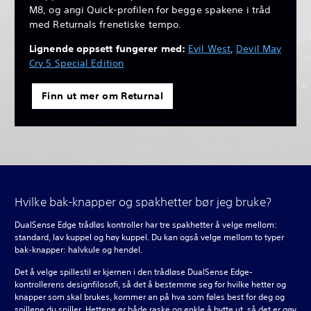
M8, og angi Quick-profilen for begge spakene i tråd
med Returnals frenetiske tempo.
Lignende oppsett fungerer med:
Evil West
,
Devil May
Cry 5 Special Edition
Finn ut mer om Returnal
Hvilke bak-knapper og spakhetter bør jeg bruke?
DualSense Edge trådløs kontroller har tre spakhetter å velge mellom:
standard, lav kuppel og høy kuppel. Du kan også velge mellom to typer
bak-knapper: halvkule og hendel.
Det å velge spillestil er kjernen i den trådløse DualSense Edge-
kontrollerens designfilosofi, så det å bestemme seg for hvilke hetter og
knapper som skal brukes, kommer an på hva som føles best for deg og
spillene du spiller. Hettene er både raske og enkle å bytte ut, så det er gøy