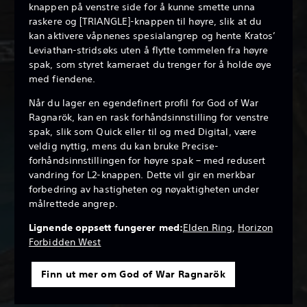
knappen på venstre side for å kunne smette unna
raskere og [TRIANGLE]-knappen til høyre, slik at du
kan aktivere våpnenes spesialangrep og hente Kratos’
Leviathan-stridsøks uten å flytte tommelen fra høyre
spak, som styret kameraet du trenger for å holde øye
med fiendene.
Når du lager en egendefinert profil for God of War
Ragnarök, kan en rask forhåndsinnstilling for venstre
spak, slik som Quick eller til og med Digital, være
veldig nyttig, mens du kan bruke Precise-
forhåndsinnstillingen for høyre spak – med redusert
vandring for L2-knappen. Dette vil gir en merkbar
forbedring av hastigheten og nøyaktigheten under
målrettede angrep.
Lignende oppsett fungerer med:
Elden Ring
,
Horizon
Forbidden West
Finn ut mer om God of War Ragnarök