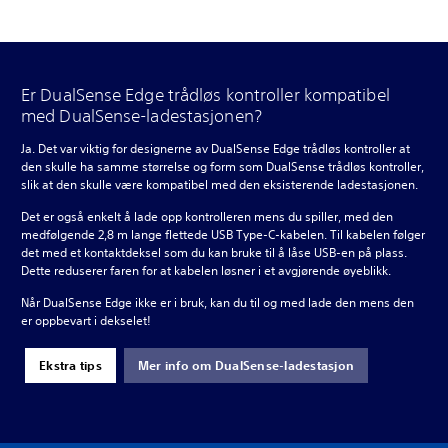
Er DualSense Edge trådløs kontroller kompatibel
med DualSense-ladestasjonen?
Ja. Det var viktig for designerne av DualSense Edge trådløs kontroller at
den skulle ha samme størrelse og form som DualSense trådløs kontroller,
slik at den skulle være kompatibel med den eksisterende ladestasjonen.
Det er også enkelt å lade opp kontrolleren mens du spiller, med den
medfølgende 2,8 m lange flettede USB Type-C-kabelen. Til kabelen følger
det med et kontaktdeksel som du kan bruke til å låse USB-en på plass.
Dette reduserer faren for at kabelen løsner i et avgjørende øyeblikk.
Når DualSense Edge ikke er i bruk, kan du til og med lade den mens den
er oppbevart i dekselet!
Ekstra tips
Mer info om DualSense-ladestasjon