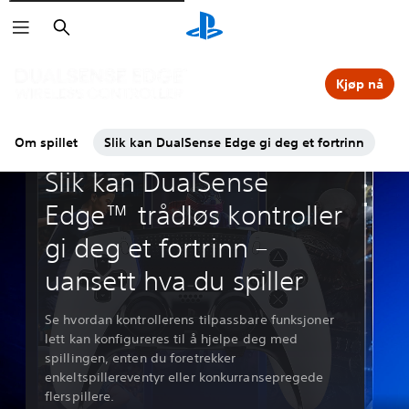
Søk
Kjøp nå
Om spillet
Slik kan DualSense Edge gi deg et fortrinn
Guider & lederartikkel
Slik kan DualSense
Edge™ trådløs kontroller
gi deg et fortrinn –
uansett hva du spiller
Se hvordan kontrollerens tilpassbare funksjoner
lett kan konfigureres til å hjelpe deg med
spillingen, enten du foretrekker
enkeltspillereventyr eller konkurransepregede
flerspillere.