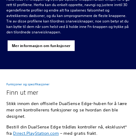
rett til profilene. Herfra kan du enkelt opprette, navngi og justere inntil 30
egendefinerte profiler og endre alt fra spakenes følsomhet og
avtrekkernes dødsoner, og du kan omprogrammere de fleste knappene.
Tre av disse profilene kan tilordnes snarveisknapper, noe som betyr at du
kan bytte til dem når som helst ved å holde inne Fn-knappen og trykke på
den tilordnede snarveisknappen.
Mer informasjon om funksjoner
Funksjoner og spesifikasjoner
Finn ut mer
Stikk innom den offisielle DualSense Edge-huben for å lære
mer om kontrollerens funksjoner og se hvordan den ble
designet.
Bestill din DualSense Edge trådløs kontroller nå, eksklusivt*
fra
Direct.PlayStation.com
– med gratis frakt.