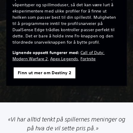
våpentyper og spillmoduser, så det kan være lurt å
eksperimentere med ulike profiler for å finne ut
hvilken som passer best til din spillestil. Muligheten
til å programmere inntil tre profilsnarveier på
DualSense Edge trådløs kontroller passer perfekt til
dette. Det er bare å holde inne Fn-knappen og den
tilordnede snarveiknappen for å bytte profil.
Lignende oppsett fungerer med:
Call of Duty:
Modern Warfare 2
,
Apex Legends
,
Fortnite
Finn ut mer om Destiny 2
«Vi har alltid tenkt på spillernes meninger og
på hva de vil sette pris på.»