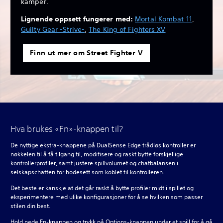
kamper.
Lignende oppsett fungerer med:
Mortal Kombat 11
,
Guilty Gear -Strive-
,
The King of Fighters XV
Finn ut mer om Street Fighter V
Hva brukes «Fn»-knappen til?
De nyttige ekstra-knappene på DualSense Edge trådløs kontroller er
nøkkelen til å få tilgang til, modifisere og raskt bytte forskjellige
kontrollerprofiler, samt justere spillvolumet og chatbalansen i
selskapschatten for hodesett som koblet til kontrolleren.
Det beste er kanskje at det går raskt å bytte profiler midt i spillet og
eksperimentere med ulike konfigurasjoner for å se hvilken som passer
stilen din best.
Hold nede Fn-knappen og trykk på Options-knappen under et spill for å gå