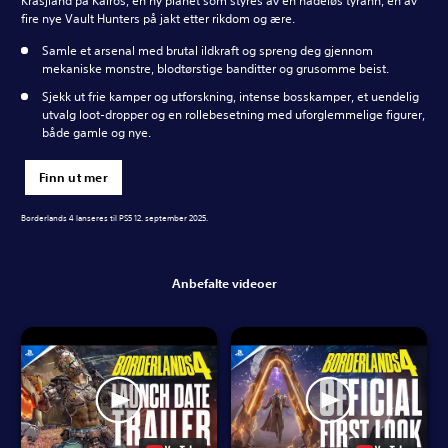
Krasjland på Kairos, en ny planet som styres av en nådeløs tyrann, én av
fire nye Vault Hunters på jakt etter rikdom og ære.
Samle et arsenal med brutal ildkraft og spreng deg gjennom
mekaniske monstre, blodtørstige banditter og grusomme beist.
Sjekk ut frie kamper og utforskning, intense bosskamper, et uendelig
utvalg loot-dropper og en rollebesetning med uforglemmelige figurer,
både gamle og nye.
Finn ut mer
Borderlands 4 lanseres til PS5 12. september 2025.
Anbefalte videoer