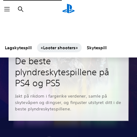
Søk
Lagskytespill
«Looter shooters»
Skytespill
Guider og artikler
De beste
plyndreskytespillene på
PS4 og PS5
Jakt på rikdom i fargerike verdener, samle på
skytevåpen og dingser, og finjuster utstyret ditt i de
beste plyndreskytespillene.