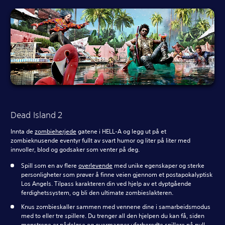
Dead Island 2
Innta de
zombieherjede
gatene i HELL-A og legg ut på et
zombieknusende eventyr fullt av svart humor og liter på liter med
innvoller, blod og godsaker som venter på deg.
Spill som en av flere
overlevende
med unike egenskaper og sterke
personligheter som prøver å finne veien gjennom et postapokalyptisk
Los Angels. Tilpass karakteren din ved hjelp av et dyptgående
ferdighetssystem, og bli den ultimate zombieslakteren.
Knus zombieskaller sammen med vennene dine i samarbeidsmodus
med to eller tre spillere. Du trenger all den hjelpen du kan få, siden
monstrene er nådeløse og overmanner uforberedte spillere på null