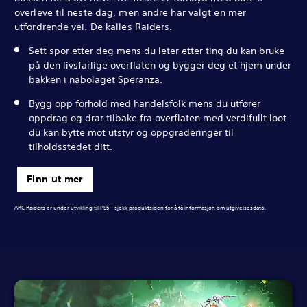
overleve til neste dag, men andre har valgt en mer
utfordrende vei. De kalles Raiders.
Sett spor etter deg mens du leter etter ting du kan bruke
på den livsfarlige overflaten og bygger deg et hjem under
bakken i nabolaget Speranza.
Bygg opp forhold med handelsfolk mens du utfører
oppdrag og drar tilbake fra overflaten med verdifullt loot
du kan bytte mot utstyr og oppgraderinger til
tilholdsstedet ditt.
Finn ut mer
ARC Raiders er under utvikling til PS5 – sjekk produktsiden for å få informasjon om utgivelsesdato.