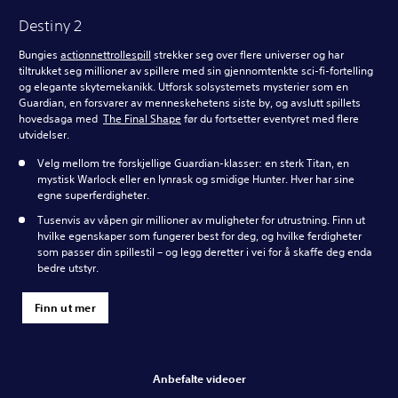
Destiny 2
Bungies
actionnettrollespill
strekker seg over flere universer og har
tiltrukket seg millioner av spillere med sin gjennomtenkte sci-fi-fortelling
og elegante skytemekanikk. Utforsk solsystemets mysterier som en
Guardian, en forsvarer av menneskehetens siste by, og avslutt spillets
hovedsaga med
The Final Shape
før du fortsetter eventyret med flere
utvidelser.
Velg mellom tre forskjellige Guardian-klasser: en sterk Titan, en
mystisk Warlock eller en lynrask og smidige Hunter. Hver har sine
egne superferdigheter.
Tusenvis av våpen gir millioner av muligheter for utrustning. Finn ut
hvilke egenskaper som fungerer best for deg, og hvilke ferdigheter
som passer din spillestil – og legg deretter i vei for å skaffe deg enda
bedre utstyr.
Finn ut mer
Anbefalte videoer