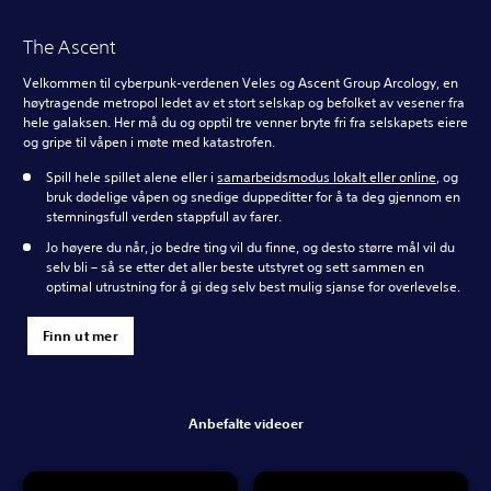
The Ascent
Velkommen til cyberpunk-verdenen Veles og Ascent Group Arcology, en
høytragende metropol ledet av et stort selskap og befolket av vesener fra
hele galaksen. Her må du og opptil tre venner bryte fri fra selskapets eiere
og gripe til våpen i møte med katastrofen.
Spill hele spillet alene eller i
samarbeidsmodus lokalt eller online
, og
bruk dødelige våpen og snedige duppeditter for å ta deg gjennom en
stemningsfull verden stappfull av farer.
Jo høyere du når, jo bedre ting vil du finne, og desto større mål vil du
selv bli – så se etter det aller beste utstyret og sett sammen en
optimal utrustning for å gi deg selv best mulig sjanse for overlevelse.
Finn ut mer
Anbefalte videoer