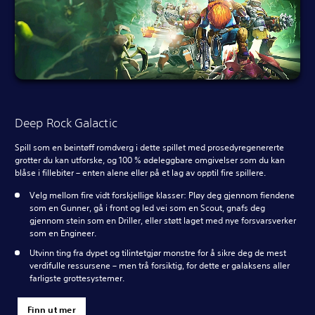
Deep Rock Galactic
Spill som en beintøff romdverg i dette spillet med prosedyregenererte
grotter du kan utforske, og 100 % ødeleggbare omgivelser som du kan
blåse i fillebiter – enten alene eller på et lag av opptil fire spillere.
Velg mellom fire vidt forskjellige klasser: Pløy deg gjennom fiendene
som en Gunner, gå i front og led vei som en Scout, gnafs deg
gjennom stein som en Driller, eller støtt laget med nye forsvarsverker
som en Engineer.
Utvinn ting fra dypet og tilintetgjør monstre for å sikre deg de mest
verdifulle ressursene – men trå forsiktig, for dette er galaksens aller
farligste grottesystemer.
Finn ut mer