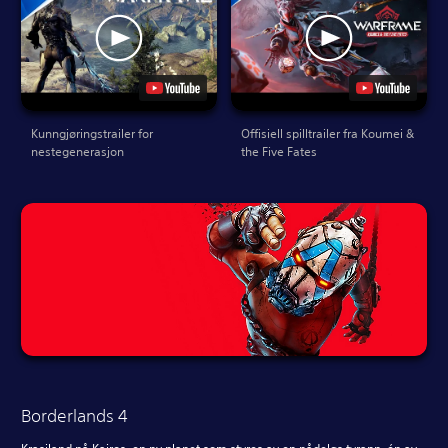
Kunngjøringstrailer for
Offisiell spilltrailer fra Koumei &
nestegenerasjon
the Five Fates
Borderlands 4