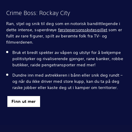
Crime Boss: Rockay City
Ran, stjel og snik til deg som en notorisk bandittlegende i
dette intense, superdrøye
førstepersonsskytespillet
som er
fullt av rare figurer, spilt av berømte folk fra TV- og
filmverdenen.
Bruk et bredt spekter av våpen og utstyr for å bekjempe
politistyrker og rivaliserende gjenger, rane banker, robbe
butikker, raide pengetransporter med mer!
Dundre inn med avtrekkeren i bånn eller snik deg rundt –
og når du ikke driver med store kupp, kan du ta på deg
raske jobber eller kaste deg ut i kamper om territorier.
Finn ut mer