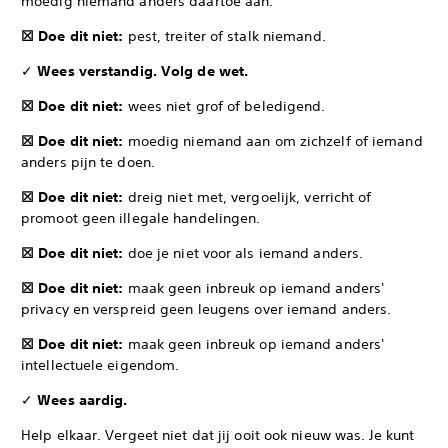
moedig niemand anders daartoe aan.
☒ Doe dit niet:
pest, treiter of stalk niemand.
✓
Wees verstandig. Volg de wet.
☒ Doe dit niet:
wees niet grof of beledigend.
☒ Doe dit niet:
moedig niemand aan om zichzelf of iemand
anders pijn te doen.
☒ Doe dit niet:
dreig niet met, vergoelijk, verricht of
promoot geen illegale handelingen.
☒ Doe dit niet:
doe je niet voor als iemand anders.
☒ Doe dit niet:
maak geen inbreuk op iemand anders'
privacy en verspreid geen leugens over iemand anders.
☒ Doe dit niet:
maak geen inbreuk op iemand anders'
intellectuele eigendom.
✓
Wees aardig.
Help elkaar. Vergeet niet dat jij ooit ook nieuw was. Je kunt