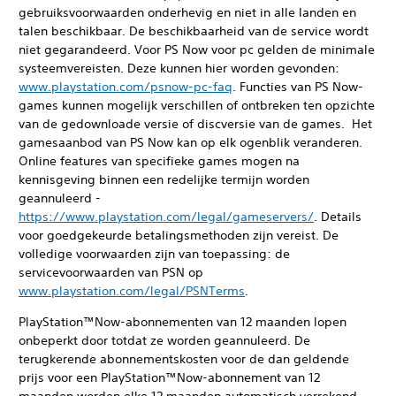
gebruiksvoorwaarden onderhevig en niet in alle landen en
talen beschikbaar. De beschikbaarheid van de service wordt
niet gegarandeerd. Voor PS Now voor pc gelden de minimale
systeemvereisten. Deze kunnen hier worden gevonden:
www.playstation.com/psnow-pc-faq
. Functies van PS Now-
games kunnen mogelijk verschillen of ontbreken ten opzichte
van de gedownloade versie of discversie van de games. Het
gamesaanbod van PS Now kan op elk ogenblik veranderen.
Online features van specifieke games mogen na
kennisgeving binnen een redelijke termijn worden
geannuleerd -
https://www.playstation.com/legal/gameservers/
. Details
voor goedgekeurde betalingsmethoden zijn vereist. De
volledige voorwaarden zijn van toepassing: de
servicevoorwaarden van PSN op
www.playstation.com/legal/PSNTerms
.
PlayStation™Now-abonnementen van 12 maanden lopen
onbeperkt door totdat ze worden geannuleerd. De
terugkerende abonnementskosten voor de dan geldende
prijs voor een PlayStation™Now-abonnement van 12