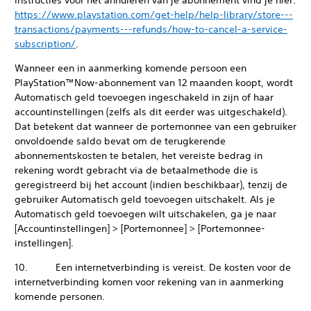
Instructies voor het annuleren van je abonnement vind je hier:
https://www.playstation.com/get-help/help-library/store---
transactions/payments---refunds/how-to-cancel-a-service-
subscription/
.
Wanneer een in aanmerking komende persoon een
PlayStation™Now-abonnement van 12 maanden koopt, wordt
Automatisch geld toevoegen ingeschakeld in zijn of haar
accountinstellingen (zelfs als dit eerder was uitgeschakeld).
Dat betekent dat wanneer de portemonnee van een gebruiker
onvoldoende saldo bevat om de terugkerende
abonnementskosten te betalen, het vereiste bedrag in
rekening wordt gebracht via de betaalmethode die is
geregistreerd bij het account (indien beschikbaar), tenzij de
gebruiker Automatisch geld toevoegen uitschakelt. Als je
Automatisch geld toevoegen wilt uitschakelen, ga je naar
[Accountinstellingen] > [Portemonnee] > [Portemonnee-
instellingen].
10. Een internetverbinding is vereist. De kosten voor de
internetverbinding komen voor rekening van in aanmerking
komende personen.