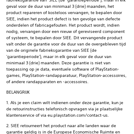
fabrieksgarantie van SIEE (de ‘garantieperiode’), maar in elk
geval voor de duur van minimaal 3 (drie) maanden, het
product repareren of kosteloos vervangen, te bepalen door
SIEE, indien het product defect is ten gevolge van defecte
onderdelen of fabricagefouten. Het product wordt, indien
nodig, vervangen door een nieuw of gereviseerd component
of systeem, te bepalen door SIEE. Dit vervangende product
valt onder de garantie voor de duur van de overgebleven tijd
van de originele fabrieksgarantie van SIEE (de
'garantieperiode'), maar in elk geval voor de duur van
minimaal 3 (drie) maanden. Deze garantie is niet van
toepassing op je data, eventuele software of PlayStation-
games, PlayStation-randapparatuur, PlayStation-accessoires,
of andere randapparaten en -accessoires.
BELANGRIJK
1. Als je een claim wilt indienen onder deze garantie, kun je
de retourinstructies telefonisch opvragen via je plaatselijke
klantenservice of via eu.playstation.com/contact-us.
2. SIEE retourneert het product naar alle landen waar de
garantie geldig is in de Europese Economische Ruimte en