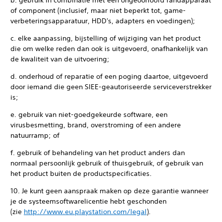
b. gebruik in combinatie met een ongeoorloofd randapparaat
of component (inclusief, maar niet beperkt tot, game-
verbeteringsapparatuur, HDD's, adapters en voedingen);
c. elke aanpassing, bijstelling of wijziging van het product
die om welke reden dan ook is uitgevoerd, onafhankelijk van
de kwaliteit van de uitvoering;
d. onderhoud of reparatie of een poging daartoe, uitgevoerd
door iemand die geen SIEE-geautoriseerde serviceverstrekker
is;
e. gebruik van niet-goedgekeurde software, een
virusbesmetting, brand, overstroming of een andere
natuurramp; of
f. gebruik of behandeling van het product anders dan
normaal persoonlijk gebruik of thuisgebruik, of gebruik van
het product buiten de productspecificaties.
10. Je kunt geen aanspraak maken op deze garantie wanneer
je de systeemsoftwarelicentie hebt geschonden
(zie
http://www.eu.playstation.com/legal
).