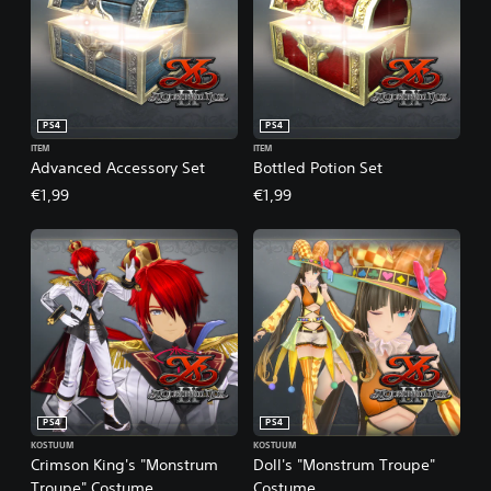
PS4
PS4
ITEM
ITEM
Advanced Accessory Set
Bottled Potion Set
€1,99
€1,99
PS4
PS4
KOSTUUM
KOSTUUM
Crimson King's "Monstrum
Doll's "Monstrum Troupe"
Troupe" Costume
Costume