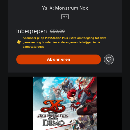
m
Ys IX: Monstrum Nox
N
o
PS4
x
Inbegrepen
€59,99
Korting ten opzichte van de oorspronkelijk
Abonneer je op PlayStation Plus Extra om toegang tot deze
game en nog honderden andere games te krijgen in de
gamecatalogus
Abonneren
Y
s
I
X
:
M
o
n
s
t