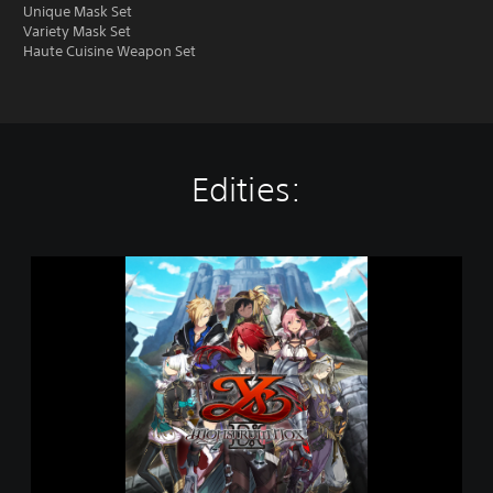
Unique Mask Set
Variety Mask Set
Haute Cuisine Weapon Set
Edities:
Y
s
I
X
:
M
o
n
s
t
r