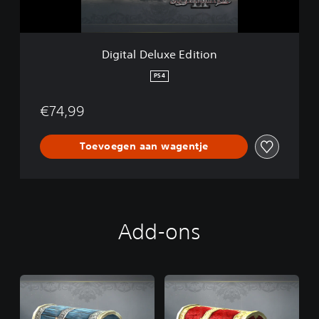
l
u
x
e
Digital Deluxe Edition
E
d
PS4
i
t
€74,99
i
o
n
Toevoegen aan wagentje
Add-ons