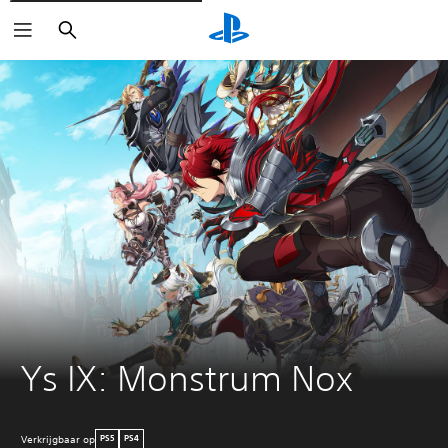
Zoeken
Ys IX: Monstrum Nox
Verkrijgbaar op
PS5
PS4