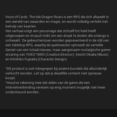
Voice of Cards: The Isle Dragon Roars is een RPG die zich afspeelt in
een wereld van zwaarden en magie, en wordt volledig verteld met
behulp van kaarten.
Het verhaal volgt een personage dat zichzelf tot held heeft
uitgeroepen en eropuit trekt om een draak te doden die onlangs is
ontwaakt. De gebeurtenissen worden gepresenteerd in de stijl van
een tabletop RPG, waarbij de spelmeester optreedt als verteller.
Geniet van een totaal nieuwe, maar aangenaam nostalgische game-
ervaring van YOKO TARO (Creative Director), Keiichi Okabe (Music)
en Kimihiko Fujisaka (Character Design).
*Dit product is ook inbegrepen bij andere bundels die afzonderlijk
verkocht worden. Let op dat je dezelfde content niet opnieuw
koopt.
*Houd er rekening mee dat delen van de game die een
internetverbinding vereisen op enig moment mogelijk niet meer
ondersteund worden.