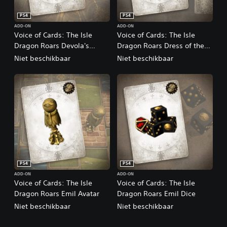
PS4
PS4
ADD-ON
ADD-ON
Voice of Cards: The Isle
Voice of Cards: The Isle
Dragon Roars Devola's
Dragon Roars Dress of the
Music
Bereft
Niet beschikbaar
Niet beschikbaar
PS4
PS4
ADD-ON
ADD-ON
Voice of Cards: The Isle
Voice of Cards: The Isle
Dragon Roars Emil Avatar
Dragon Roars Emil Dice
Niet beschikbaar
Niet beschikbaar