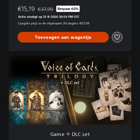
€15,19
€37,99
Bespaar 60%
Korting ten opzichte van de oorspronkelijke prijs 
Actie eindigt op 12-8-2026 10:59 PM UTC
Laagste prijs in de afgelopen 30 dagen: €37,99
Toevoegen aan wagentje
G
a
m
e
＋
D
L
C
s
e
t
Game ＋ DLC set