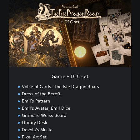
G
g
a
o
m
n
e
R
+
o
D
a
L
r
C
s
s
D
e
e
t
m
o
Game + DLC set
Voice of Cards: The Isle Dragon Roars
Dress of the Bereft
Emil's Pattern
Emil's Avatar, Emil Dice
Grimoire Weiss Board
Library Desk
Devola's Music
Pixel Art Set