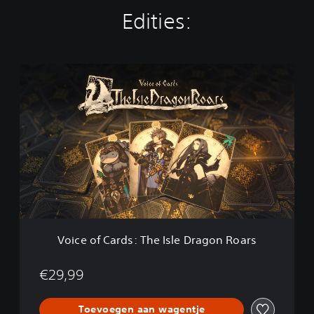
Edities:
V
o
i
c
e
o
f
C
a
r
d
s
:
Voice of Cards: The Isle Dragon Roars
T
h
e
€29,99
I
s
Toevoegen aan wagentje
l