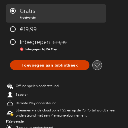
Gratis
Proefversie
€19,99
Inbegrepen
€19,99
Korting ten opzichte van de oorspronkeli
Inbegrepen bij EA Play
Toevoegen aan bibliotheek
Offline spelen ondersteund
1 speler
Remote Play ondersteund
Streamen via de cloud op je PS5 en op de PS Portal wordt alleen
ondersteund met een Premium-abonnement
PS5-versie
Gamehulp ondersteund