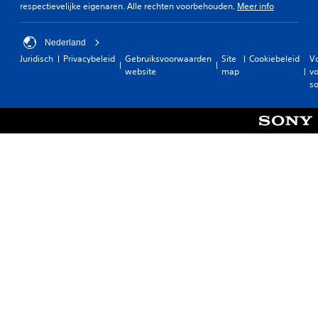
respectievelijke eigenaren. Alle rechten voorbehouden.
Meer info
Nederland
Juridisch
Privacybeleid
Gebruiksvoorwaarden
Site
Cookiebeleid
V
website
map
vo
so