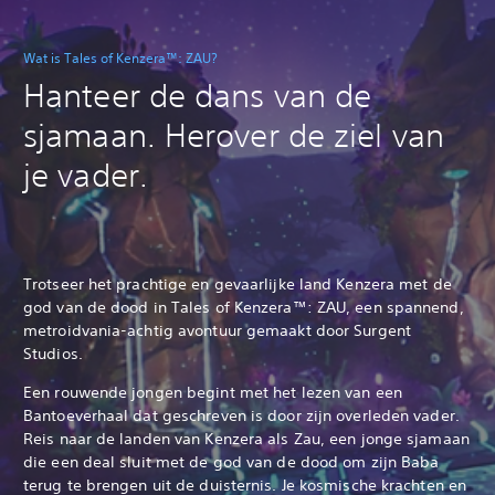
Wat is Tales of Kenzera™: ZAU?
Hanteer de dans van de
sjamaan. Herover de ziel van
je vader.
Trotseer het prachtige en gevaarlijke land Kenzera met de
god van de dood in Tales of Kenzera™: ZAU, een spannend,
metroidvania-achtig avontuur gemaakt door Surgent
Studios.
Een rouwende jongen begint met het lezen van een
Bantoeverhaal dat geschreven is door zijn overleden vader.
Reis naar de landen van Kenzera als Zau, een jonge sjamaan
die een deal sluit met de god van de dood om zijn Baba
terug te brengen uit de duisternis. Je kosmische krachten en